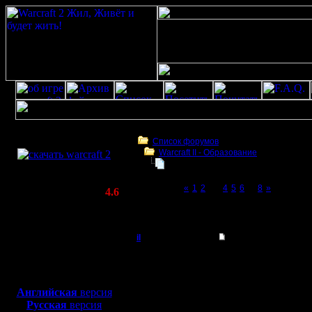
Скачать игру
бесплатно
Список форумов
Warcraft II - Образование
WarCraft 2 COMBAT
War2BNE InSight 1.05rc1
(Warcraft II BNE 2.02+)
Page 3 of 8
«
1
2
[3]
4
5
6
...
8
»
Актуальная версия:
4.6
(февраль 2020)
War2BNE InSight 1.05rc1
Совместимо с
Windows
il
Re: War2BNE InSight
XP/Vista/7/8/10
Добрый Админ
Цитата:
Боевой релиз, ~
40 Мб
для игры по сети:
Регистрация:
Английская
версия
10.5.06
Русская
версия
Сообщений: 2471