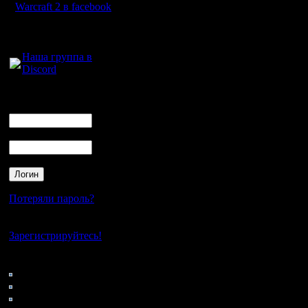
зафиксир
Warcraft 2 в facebook
принт скр
Для голосового
общения:
этот вар
Наша группа в
Discord
Если я п
циферки 
Логин
Ник
появлятьс
Пароль
минуты ч
когда те
либо ког
Потеряли пароль?
друг друг
Нет своего аккаунта?
гов. Это 
Зарегистрируйтесь!
уже точно
Кто на сайте
143: Гости
человек о
0: Пользователи
4121: Пользователи с
показать