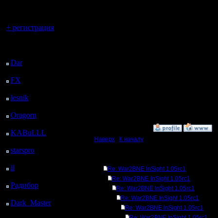
регистрацией
обсу.
Вы гость здесь.
Но появи
+ регистрация
Последний
посетитель:
АПМ сним
Dar
: 27 Дней 6 ч. 25
м. назад
записи ва
FX
: 99 Дней 13 ч. 56
м. назад
записыва
lesnik
: 132 Дней 16 ч.
причинам
14 м. назад
Oragorn
: 140 Дней 16
ч. 24 м. назад
»
13.7.14 20:42
KABuLLL
: 168 Дней
Наверх
|
К началу
15 ч. 33 м. назад
starspro
: 193 Дней 3 ч.
7 м. назад
Ответов
il
: 264 Дней 13 ч. 12
Re: War2BNE InSight 1.05rc1
м. назад
Re: War2BNE InSight 1.05rc1
Радибор
: 288 Дней 8
Re: War2BNE InSight 1.05rc1
ч. 59 м. назад
Re: War2BNE InSight 1.05rc1
Dark_Master
: 299
Re: War2BNE InSight 1.05rc1
Дней 11 ч. 15 м. назад
Re: War2BNE InSight 1.05rc1