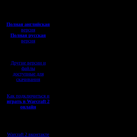
Откуда:
tolsty пиш
Полная версия, ~
450
Мб
не вышло.
с музыкой и видео:
Полная английская
игры циф
версия
Полная русская
появились
версия
перевод от war2.ru на
не так в
базе перевода от СПК
но ... АРМ
Другие версии и
Правильн
файлы
доступные для
должна п
скачивания
текущая 
Как подключиться и
Эх, будем
играть в Warcraft 2
онлайн
Надо реп
АРМ не с
Мы в социальных
варвидом
сетях:
Warcraft 2 вконтакте