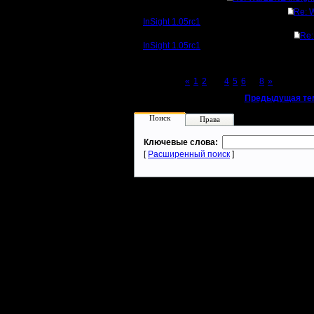
Re: 
InSight 1.05rc1
Re
InSight 1.05rc1
Page 3 of 8
«
1
2
[3]
4
5
6
...
8
»
«
Предыдущая те
Поиск
Права
Ключевые слова:
[
Расширенный поиск
]
Warcraft 2 - скачать бесплатно русскую версию, warcraft 2 серве
- Генерация