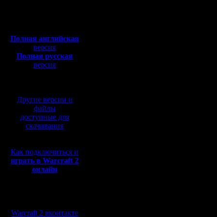
Откуда:
1.Да, пиш
Полная версия, ~
450
Мб
нажатия j
с музыкой и видео:
Полная английская
попадани
версия
Полная русская
чат (где 
версия
перевод от war2.ru на
выбирает
базе перевода от СПК
до выход
Другие версии и
игры в ча
файлы
доступные для
сразу не 
скачивания
не сохран
Как подключиться и
последую
играть в Warcraft 2
онлайн
записи, 
игры пой
Мы в социальных
предыдущ
сетях:
Warcraft 2 вконтакте