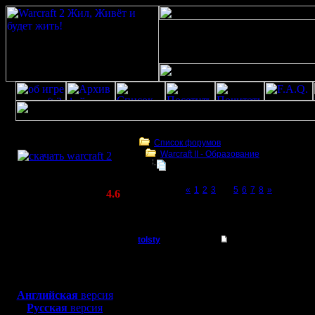
Скачать игру
бесплатно
Список форумов
Warcraft II - Образование
WarCraft 2 COMBAT
War2BNE InSight 1.05rc1
(Warcraft II BNE 2.02+)
Page 4 of 8
«
1
2
3
[4]
5
6
7
8
»
Актуальная версия:
4.6
(февраль 2020)
War2BNE InSight 1.05rc1
Совместимо с
Windows
tolsty
Re: War2BNE InSight
XP/Vista/7/8/10
Полубог
Чуток пор
Боевой релиз, ~
40 Мб
для игры по сети:
Часть во
Регистрация:
Английская
версия
13.5.14
Русская
версия
часть нет
Сообщений: 855