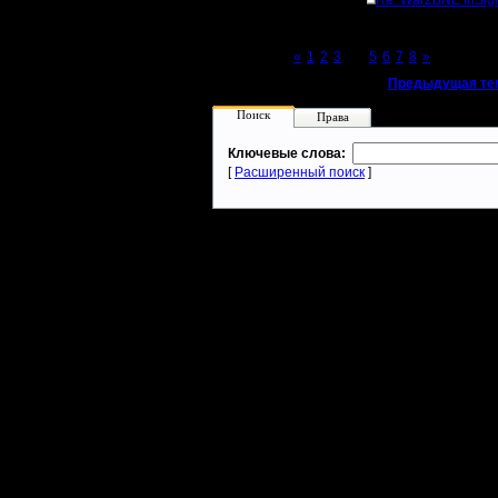
Re: War2BNE InSigh
Page 4 of 8
«
1
2
3
[4]
5
6
7
8
»
«
Предыдущая те
Поиск
Права
Ключевые слова:
[
Расширенный поиск
]
Warcraft 2 - скачать бесплатно русскую версию, warcraft 2 серве
- Генерация