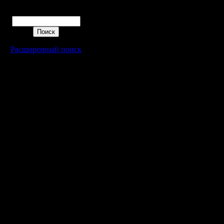
кнопка st
Поиск
должно бы
прога го
Расширенный поиск
действия
записанн
перещиты
байты пе
и мегаба
в 1. Коро
7,16 сек 
байт, рол
занимает
Подсчитае
Задача н