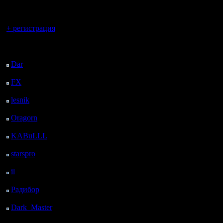
регистрацией
только п
Вы гость здесь.
файла. П
+ регистрация
и снова s
Последний
посетитель:
просмотр
Dar
: 25 Дней 23 ч. 35
м. назад
выбираем
FX
: 98 Дней 7 ч. 7 м.
назад
умолчани
lesnik
: 131 Дней 9 ч.
папка, к
24 м. назад
Oragorn
: 139 Дней 9
файлы до
ч. 34 м. назад
KABuLLL
: 167 Дней
запись. Т
8 ч. 43 м. назад
starspro
: 191 Дней 20
пауза, по
ч. 17 м. назад
il
: 263 Дней 6 ч. 22 м.
окошко с
назад
Радибор
: 287 Дней 2
просмотр
ч. 9 м. назад
нажимаем 
Dark_Master
: 298
Дней 4 ч. 25 м. назад