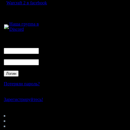
непрерыв
Warcraft 2 в facebook
2. Расши
Для голосового
общения:
Остается
Наша группа в
Discord
потом рез
если да, 
Логин
Ник
основной
Пароль
3. Для с
игры захо
нажимаем 
Потеряли пароль?
Нажимаем
Нет своего аккаунта?
где сохра
Зарегистрируйтесь!
именем. 
Кто на сайте
127: Гости
место со
0: Пользователи
4121: Пользователи с
следующи