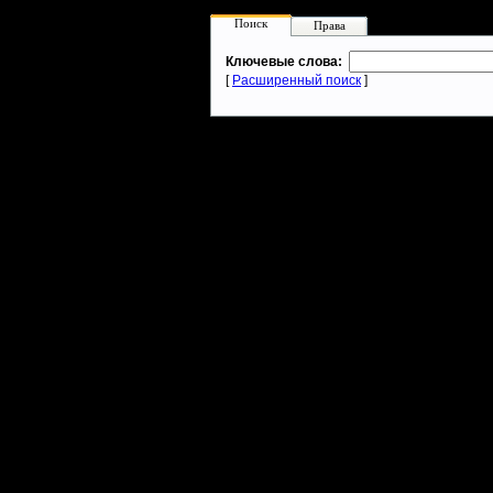
Поиск
Права
Ключевые слова:
[
Расширенный поиск
]
Warcraft 2 - скачать бесплатно русскую версию, warcraft 2 серве
- Генерация