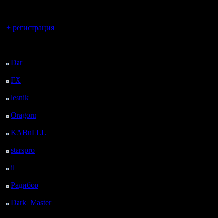
регистрацией
перезапи
Вы гость здесь.
старого, 
+ регистрация
поступлю
Последний
посетитель:
дублей п
Dar
: 27 Дней 45 м.
назад
кусков и 
FX
: 99 Дней 8 ч. 17
м. назад
если авто
lesnik
: 132 Дней 10 ч.
то и не п
35 м. назад
Oragorn
: 140 Дней 10
сообража
ч. 44 м. назад
KABuLLL
: 168 Дней
Ок, в окн
9 ч. 53 м. назад
starspro
: 192 Дней 21
выбранны
ч. 27 м. назад
il
: 264 Дней 7 ч. 33 м.
сохраняе
назад
Радибор
: 288 Дней 3
именем в
ч. 20 м. назад
причем о
Dark_Master
: 299
Дней 5 ч. 36 м. назад