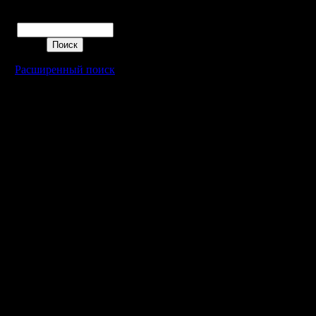
остается
Поиск
не тронут
пишете н
Расширенный поиск
будет вре
если сов
терпение,
же, как и
пишущиес
:) Вы, на
переимен
положено
чтобы пот
гребаном
количеств