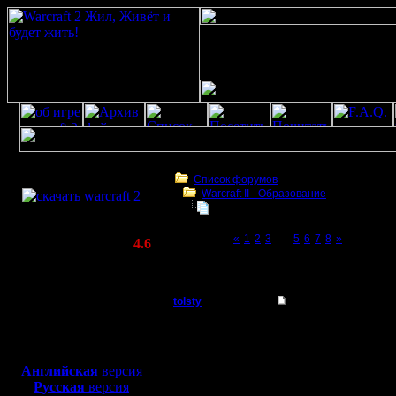
Скачать игру
бесплатно
Список форумов
Warcraft II - Образование
WarCraft 2 COMBAT
War2BNE InSight 1.05rc1
(Warcraft II BNE 2.02+)
Page 4 of 8
«
1
2
3
[4]
5
6
7
8
»
Актуальная версия:
4.6
(февраль 2020)
War2BNE InSight 1.05rc1
Совместимо с
Windows
tolsty
Re: War2BNE InSight
XP/Vista/7/8/10
Полубог
Я просто 
Боевой релиз, ~
40 Мб
для игры по сети:
спросил, 
Регистрация:
Английская
версия
13.5.14
Русская
версия
по п.2 и
Сообщений: 855