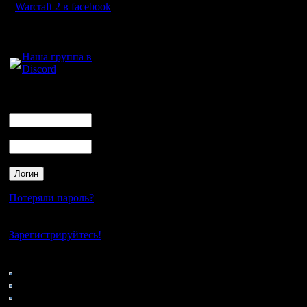
цифры на
Warcraft 2 в facebook
Нажимаем
Для голосового
общения:
появляет
Наша группа в
Discord
там нача
участка (
Логин
Ник
потеряли
Пароль
Жмакаем 
екает. Он
owerwrite
Потеряли пароль?
файл now 
Нет своего аккаунта?
же хитрый
Зарегистрируйтесь!
нужный ф
Кто на сайте
227: Гости
пофиг и я
0: Пользователи
4121: Пользователи с
Думаю, ч