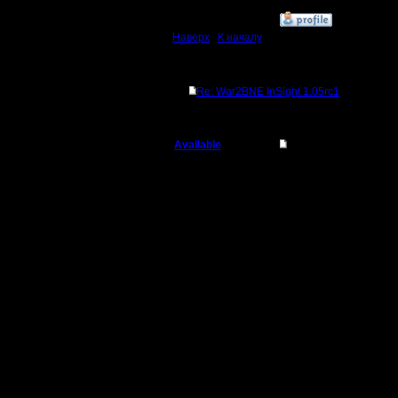
»
25.7.14 10:07
Наверх
|
К началу
Ответов
Re: War2BNE InSight 1.05rc1
Available
Re: War2BNE InSight
Военный Вождь
Цитата:
Регистрация:
7.1.08
Можно на
Сообщений: 208
Откуда: Санкт-
Петербург
время уж
останови
останова
самой иг