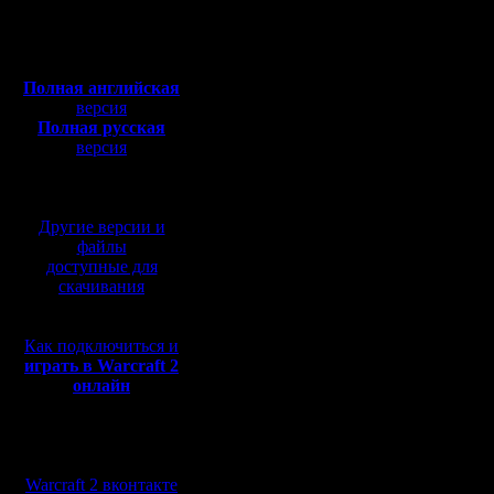
Откуда:
проге ест
Полная версия, ~
450
Мб
(извлечь)
с музыкой и видео:
Полная английская
понял. Пр
версия
Полная русская
поздно, в
версия
перевод от war2.ru на
Короче. 
базе перевода от СПК
помощью 
Другие версии и
предназн
файлы
доступные для
файл. Вы
скачивания
кусок с 
Как подключиться и
просмотр
играть в Warcraft 2
онлайн
куска (н
указывае
Мы в социальных
конец. З
сетях:
Warcraft 2 вконтакте