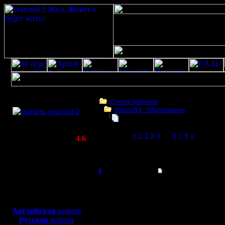
Скачать игру
бесплатно
Список форумов
Warcraft II - Образование
WarCraft 2 COMBAT
War2BNE InSight 1.05rc1
(Warcraft II BNE 2.02+)
Page 5 of 8
«
1
2
3
4
[5]
6
7
8
»
Актуальная версия:
4.6
(февраль 2020)
War2BNE InSight 1.05rc1
Совместимо с
Windows
il
Re: War2BNE InSight
XP/Vista/7/8/10
Добрый Админ
Цитата:
Боевой релиз, ~
40 Мб
для игры по сети:
Регистрация:
Английская
версия
10.5.06
Русская
версия
Пробовал
Сообщений: 2471