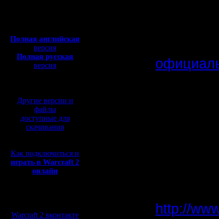
Откуда:
ругается 
Полная версия, ~
450
Мб
Такие бе
с музыкой и видео:
Полная английская
утилитки 
версия
Полная русская
официаль
версия
перевод от war2.ru на
дело - ч
базе перевода от СПК
и пиратск
Другие версии и
действит
файлы
доступные для
насобира
скачивания
Как подключиться и
Хотя, я б
играть в Warcraft 2
онлайн
народ на
сторону 
Мы в социальных
http://www
сетях:
Warcraft 2 вконтакте