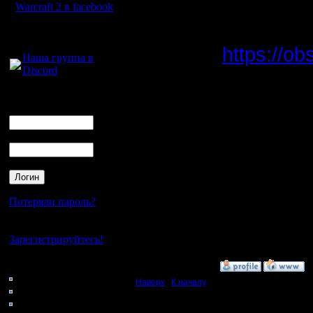
И раз уж
Warcraft 2 в facebook
винду, то
Для голосового
общения:
https://ob
Наша группа в
Discord
Настройка
отдельная
Логин
Ник
впрочем н
Пароль
попробов
(авайл?) 
Потеряли пароль?
[ Редакти
Нет своего аккаунта?
09:23 ]
Зарегистрируйтесь!
Кто на сайте
»
31.7.14 10:19
130: Гости
Наверх
|
К началу
0: Пользователи
4121: Пользователи с
Ответов