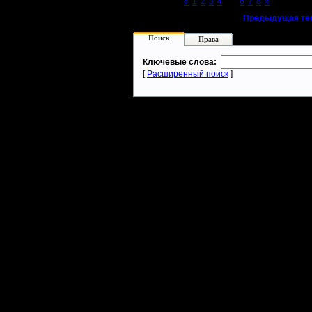
Page 5 of 8
«
1
2
3
4
[5]
6
7
8
»
«
Предыдущая те
Поиск
Права
Ключевые слова:
[
Расширенный поиск
]
Warcraft 2 - скачать бесплатно русскую версию, warcraft 2 серве
- Генерация