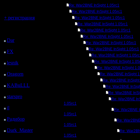
регистрацией
Re: War2BNE InSight 1.05rc1
Вы гость здесь.
Re: War2BNE InSight 1.05rc1
+ регистрация
Re: War2BNE InSight 1.05rc1
Re: War2BNE InSight 1.05rc1
Последний
Re: War2BNE InSight 1.05rc1
посетитель:
Re: War2BNE InSight 1.05rc1
Dar
: 26 Дней 9 ч. 23
Re: War2BNE InSight 1.05rc1
м. назад
Re: War2BNE InSight 1.05rc1
FX
: 98 Дней 16 ч. 55
Re: War2BNE InSight 1.05r
м. назад
Re: War2BNE InSight 1.05
lesnik
: 131 Дней 19 ч.
12 м. назад
Re: War2BNE InSight 1.
Oragorn
: 139 Дней 19
Re: War2BNE InSight 1
ч. 22 м. назад
Re: War2BNE InSight
KABuLLL
: 167 Дней
Re: War2BNE InSigh
18 ч. 31 м. назад
Re: War2BNE InSi
starspro
: 192 Дней 6 ч.
Re: War2BNE In
5 м. назад
1.05rc1
il
: 263 Дней 16 ч. 10
Re: War2BNE I
м. назад
1.05rc1
Радибор
: 287 Дней 11
Re: War2BNE 
ч. 57 м. назад
1.05rc1
Dark_Master
: 298
Re: War2BN
Дней 14 ч. 13 м. назад
1.05rc1