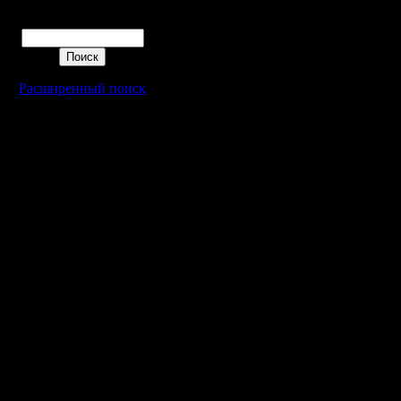
Поиск
Расширенный поиск
Warcraft 2 - скачать бесплатно русскую версию, warcraft 2 серве