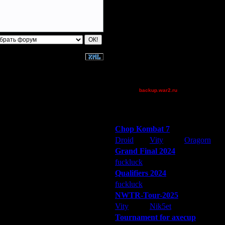
Pangster2015
riky
Superhigh
Theboy
TheOne
tyrus
XuRnT[z]
[TD]Wargasm
backup.war2.ru
Остальные игроки
Победители турниров
Chop Kombat 7
Droid
Vity
Oragorn
Grand Final 2024
fuckluck
Extasey
ARMilitar
Qualifiers 2024
fuckluck
ARMilitar
Extasey
NWTR-Tour-2025
Vity
Nik5et
ARMilitar
Tournament for axecup