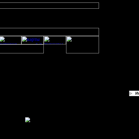
И
 1.05rc1
ерсии.
его не говорил
с про авторекорд - думаю, что при выходе из игры и последующем завершени
гры и соответственно момент перезапуска вар2 корректно не отработает.
бовать.