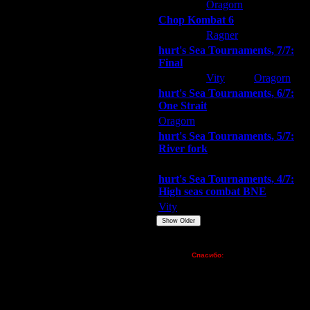
ARMilitar
Oragorn
Extasey
Chop Kombat 6
hurt
Ragner
Extasey
hurt's Sea Tournaments, 7/7:
Final
Extasey
Vity
Oragorn
hurt's Sea Tournaments, 6/7:
One Strait
Oragorn
ARMilitar
Extasey
hurt's Sea Tournaments, 5/7:
River fork
Extasey
ARMilitar
Doooda
hurt's Sea Tournaments, 4/7:
High seas combat BNE
Vity
ARMilitar
None
Show Older
Пожертвования
Спасибо:
FX - $80 (домен)
Zelya - (турниры)
lesnik
Dar - (турниры)