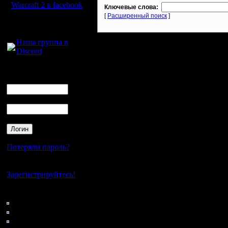
Warcraft 2 в facebook
Ключевые слова:
[
Расширенный поиск
]
Для голосового
общения:
Наша группа в
Discord
Логин
Ник
Пароль
Потеряли пароль?
Нет своего аккаунта?
Зарегистрируйтесь!
Кто на сайте
131: Гости
0: Пользователи
4121: Пользователи с