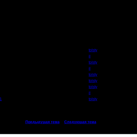
работает.
огда вар2 аварийно падает/завершается в середине игры.
Автор
tolsty
il
tolsty
il
tolsty
tolsty
tolsty
il
c1
tolsty
«
Предыдущая тема
|
Следующая тема
»