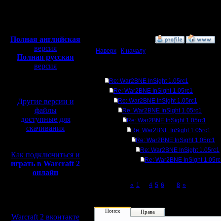
Откуда:
1.05 как я понимаю от
Полная версия, ~
450
Мб
Это я не про случай к
с музыкой и видео:
Полная английская
»
1.9.15 16:20
версия
Наверх
|
К началу
Полная русская
версия
Ответов
перевод от war2.ru на
Re: War2BNE InSight 1.05rc1
базе перевода от СПК
Re: War2BNE InSight 1.05rc1
Другие версии и
Re: War2BNE InSight 1.05rc1
файлы
Re: War2BNE InSight 1.05rc1
доступные для
Re: War2BNE InSight 1.05rc1
скачивания
Re: War2BNE InSight 1.05rc1
Re: War2BNE InSight 1.05rc1
Re: War2BNE InSight 1.05rc1
Как подключиться и
Re: War2BNE InSight 1.05r
играть в Warcraft 2
онлайн
Page 7 of 8
«
1
...
4
5
6
[7]
8
»
Мы в социальных
сетях:
Поиск
Права
Warcraft 2 вконтакте