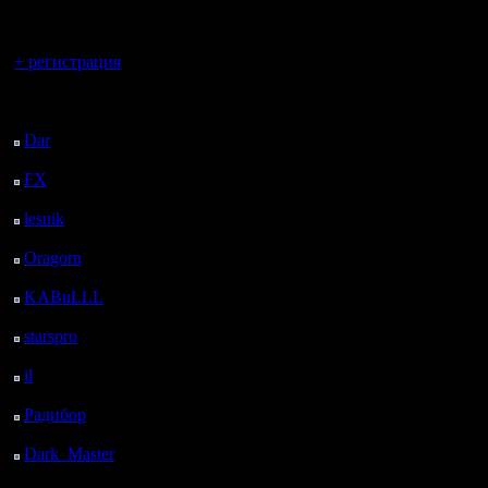
регистрацией
Вы гость здесь.
+ регистрация
Последний
посетитель:
Dar
: 26 Дней 4 ч. 32
м. назад
FX
: 98 Дней 12 ч. 4
м. назад
lesnik
: 131 Дней 14 ч.
21 м. назад
Oragorn
: 139 Дней 14
ч. 31 м. назад
KABuLLL
: 167 Дней
13 ч. 40 м. назад
starspro
: 192 Дней 1 ч.
14 м. назад
il
: 263 Дней 11 ч. 19
м. назад
Радибор
: 287 Дней 7
ч. 6 м. назад
Dark_Master
: 298
Дней 9 ч. 22 м. назад