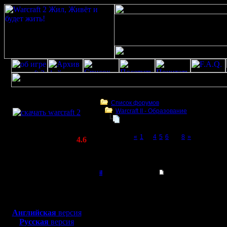
Скачать игру
бесплатно
Список форумов
Warcraft II - Образование
WarCraft 2 COMBAT
War2BNE InSight 1.05rc1
(Warcraft II BNE 2.02+)
Page 7 of 8
«
1
...
4
5
6
[7]
8
»
Актуальная версия:
4.6
(февраль 2020)
War2BNE InSight 1.05rc1
Совместимо с
Windows
il
Re: War2BNE InSight
XP/Vista/7/8/10
Добрый Админ
Я про инсайт, любой в
Боевой релиз, ~
40 Мб
Про авторекорд я нич
для игры по сети:
Регистрация:
Отвечая на твой вопро
Английская
версия
10.5.06
ожидания следующей и
Русская
версия
Сообщений: 2471
Но лучше всего попро