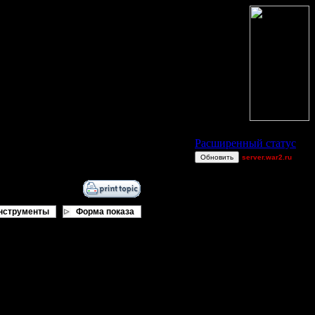
Статус Battle.Net
Расширенный статус
Обновить
server.war2.ru
gow efffff
P!ngP(o)ng
fused
нструменты
Форма показа
QuilKs
PhoDacBietch
Consequences
van[z]
MrWorldwide
и вар2, он останется в режиме
GoW GM HOST
Shotgun