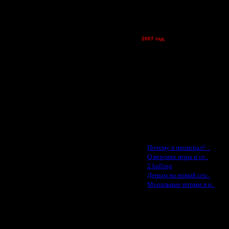
Kagan - (турниры)
vova1 - (хостинг)
tolsty - (хостинг)
Oragorn - (хостинг)
2007 год:
Spbwar - $400
Jade -$100
MasterKsa - $60
Lisak -$52
Cocka - $50
Konstkl - $50
Ldir - $50
Gadzila - $20
Feature -$10
Последние статьи
·
Почему я проиграл? ..
·
О версиях игры и се..
·
2 halling
·
Деньги на новый сер..
·
Моральные нормы в и..