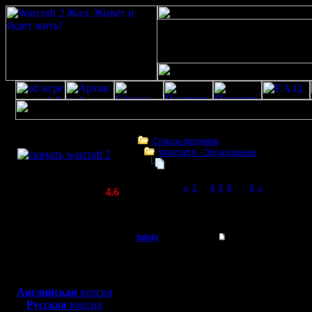
Скачать игру
бесплатно
Список форумов
Warcraft II - Образование
WarCraft 2 COMBAT
War2BNE InSight 1.05rc1
(Warcraft II BNE 2.02+)
Page 7 of 8
«
1
...
4
5
6
[7]
8
»
Актуальная версия:
4.6
(февраль 2020)
War2BNE InSight 1.05rc1
Совместимо с
Windows
tolsty
Re: War2BNE InSight
XP/Vista/7/8/10
Полубог
Вчера вечером играл 
Боевой релиз, ~
40 Мб
записанных реплеев на
чтобы запись реплея 
для игры по сети:
Регистрация:
1.04?!
Английская
версия
13.5.14
Русская
версия
Сообщений: 855