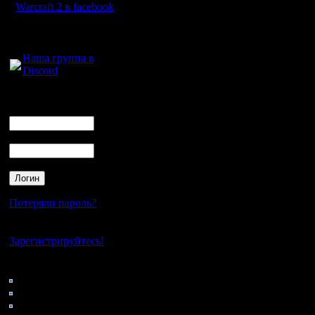
Warcraft 2 в facebook
Для голосового
общения:
Наша группа в
Discord
Логин
Ник
Пароль
Потеряли пароль?
Нет своего аккаунта?
Зарегистрируйтесь!
Кто на сайте
197: Гости
0: Пользователи
4121: Пользователи с