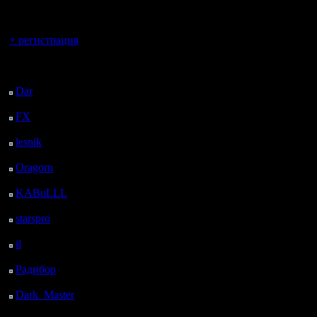
регистрацией
Вы гость здесь.
+ регистрация
Последний
посетитель:
Dar
: 27 Дней 12 ч. 43
м. назад
FX
: 99 Дней 20 ч. 15
м. назад
lesnik
: 132 Дней 22 ч.
33 м. назад
Oragorn
: 140 Дней 22
ч. 42 м. назад
KABuLLL
: 168 Дней
21 ч. 51 м. назад
starspro
: 193 Дней 9 ч.
25 м. назад
il
: 264 Дней 19 ч. 31
м. назад
Радибор
: 288 Дней 15
ч. 18 м. назад
Dark_Master
: 299
Дней 17 ч. 34 м. назад