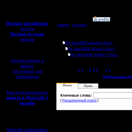
Откуда:
Полная версия, ~
450
Мб
с музыкой и видео:
»
4.9.15 12:32
Полная английская
Наверх
|
К началу
версия
Полная русская
Ответов
версия
Re: War2BNE InSight 1.05rc1
перевод от war2.ru на
Re: War2BNE InSight 1.05rc1
базе перевода от СПК
Re: War2BNE InSight 1.05rc1
Другие версии и
файлы
Page 7 of 8
«
1
...
4
5
6
[7]
8
»
доступные для
скачивания
«
Предыдущая те
Поиск
Права
Как подключиться и
Ключевые слова:
играть в Warcraft 2
[
Расширенный поиск
]
онлайн
Мы в социальных
сетях:
Warcraft 2 вконтакте