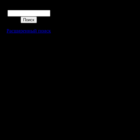
Поиск
Расширенный поиск
Warcraft 2 - скачать бесплатно русскую версию, warcraft 2 серве
- Генерация 