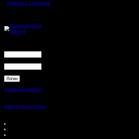
Warcraft 2 в facebook
Для голосового
общения:
Наша группа в
Discord
Логин
Ник
Пароль
Потеряли пароль?
Нет своего аккаунта?
Зарегистрируйтесь!
Кто на сайте
169: Гости
0: Пользователи
4121: Пользователи с