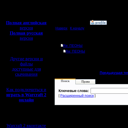
Откуда:
Махачкала
Полная версия, ~
450
Мб
с музыкой и видео:
Полная английская
»
19.11.17 21:58
версия
Наверх
|
К началу
Полная русская
версия
Ответов
перевод от war2.ru на
Re: ПЕОНЫ
базе перевода от СПК
Re: ПЕОНЫ
Другие версии и
файлы
доступные для
«
Предыдущая те
скачивания
Поиск
Права
Как подключиться и
Ключевые слова:
играть в Warcraft 2
[
Расширенный поиск
]
онлайн
Мы в социальных
сетях:
Warcraft 2 вконтакте