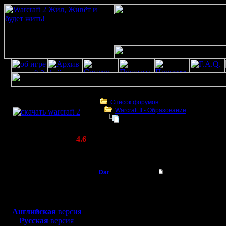
Скачать игру
бесплатно
Список форумов
Warcraft II - Образование
WarCraft 2 COMBAT
ПЕОНЫ
(Warcraft II BNE 2.02+)
Актуальная версия:
4.6
(февраль 2020)
ПЕОНЫ
Совместимо с
Windows
Dar
Re: ПЕОНЫ
XP/Vista/7/8/10
Полубог
Оставь одного пеона 
Боевой релиз, ~
40 Мб
будет хватать и на ап
для игры по сети:
Регистрация:
Английская
версия
21.7.16
Русская
версия
Сообщений: 449