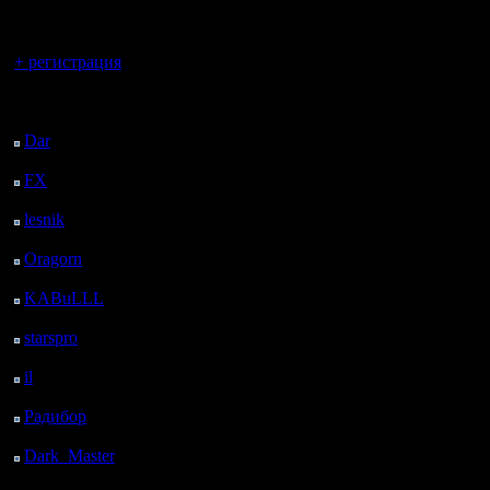
регистрацией
Вы гость здесь.
+ регистрация
Последний
посетитель:
Dar
: 26 Дней 3 ч. 51
м. назад
FX
: 98 Дней 11 ч. 23
м. назад
lesnik
: 131 Дней 13 ч.
40 м. назад
Oragorn
: 139 Дней 13
ч. 50 м. назад
KABuLLL
: 167 Дней
12 ч. 59 м. назад
starspro
: 192 Дней 33
м. назад
il
: 263 Дней 10 ч. 38
м. назад
Радибор
: 287 Дней 6
ч. 25 м. назад
Dark_Master
: 298
Дней 8 ч. 41 м. назад