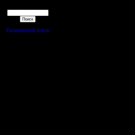
Поиск
Расширенный поиск
Warcraft 2 - скачать бесплатно русскую версию, warcraft 2 серве
- Генерация