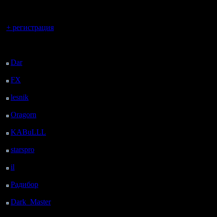
регистрацией
5х5?
Вроде пря
Вы гость здесь.
+ регистрация
орк:
Последний
на площа
посетитель:
Dar
: 25 Дней 8 ч. 8 м.
одно каст
назад
FX
: 97 Дней 15 ч. 39
место, то
м. назад
lesnik
: 130 Дней 17 ч.
но урон в
57 м. назад
соответс
Oragorn
: 138 Дней 18
ч. 7 м. назад
достаточн
KABuLLL
: 166 Дней
17 ч. 15 м. назад
привести 
starspro
: 191 Дней 4 ч.
49 м. назад
Т.е. снес
il
: 262 Дней 14 ч. 55
м. назад
можно и с
Радибор
: 286 Дней 10
ч. 42 м. назад
не попаст
Dark_Master
: 297
Дней 12 ч. 58 м. назад