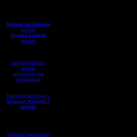
Откуда: Киев
заметил,
Полная версия, ~
450
Мб
недавние
с музыкой и видео:
Полная английская
дохожу до
версия
Полная русская
огров-маг
версия
перевод от war2.ru на
приличия
базе перевода от СПК
заклинан
Другие версии и
история с
файлы
доступные для
заканчива
скачивания
понимаю 
Как подключиться и
эффектив
играть в Warcraft 2
онлайн
само рас
мне,к со
Мы в социальных
грамотой
сетях:
Warcraft 2 вконтакте