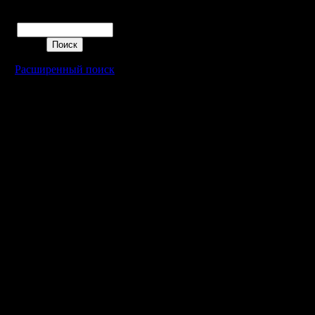
Цитата:
Поиск
А если я
Расширенный поиск
здания?
Хотеть не
Цитата:
А когда я
кастоват
Да, в зав
прицельн