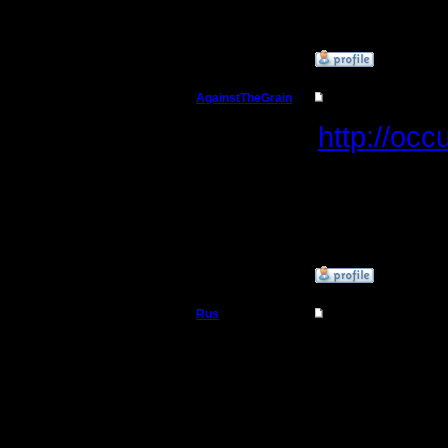
этим пол
»
19.11.17 14:11
AgainstTheGrain
Re: Заклинания Ма
Полубог
http://occ
Регистрация:
9.8.05
--
Сообщений: 355
Откуда: Москва
I'll mantai
»
21.11.17 02:26
Rus
Re: Заклинания Ма
Полубог
Я думал ч
Регистрация:
3.12.16
Сообщений: 314
Откуда:
Московская