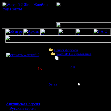
Скачать игру
бесплатно
Список форумов
Warcraft II - Образование
WarCraft 2 COMBAT
Заклинания Массового Поражени
(Warcraft II BNE 2.02+)
Page 1 of 2
[1]
2
»
Актуальная версия:
4.6
(февраль 2020)
Заклинания Массового Поражения(ЗМП)
Совместимо с
Windows
Deras
Заклинания Массов
XP/Vista/7/8/10
Захватчик
Доброй н
Боевой релиз, ~
40 Мб
для игры по сети:
знающие 
Регистрация:
Английская
версия
13.8.16
Русская
версия
маги - эт
Сообщений: 79