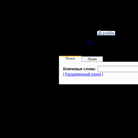
Еще неки
периодич
»
29.11.17 06:21
Page 1 of 2
[1]
2
»
Поиск
Права
Ключевые слова:
[
Расширенный поиск
]
Warcraft 2 - скачать бесплатно русскую версию, warcraft 2 серве
- Генерация