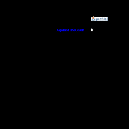
область
»
21.11.17 23:47
AgainstTheGrain
Re: Заклинания Ма
Полубог
Да, Axolo
P.S. А из
Регистрация:
9.8.05
найти bat
Сообщений: 355
Откуда: Москва
Шедеврал
[ Редакти
01:31 ]
--
I'll mantai