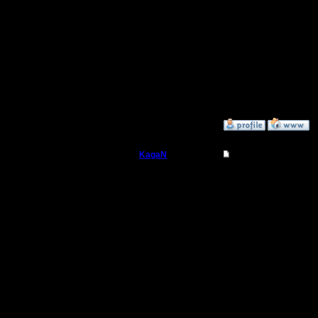
[ Редактир
[ Редактир
[ Редактир
»
27.11.17 01:53
KagaN
Re: Заклинания Ма
Полубог
Цитата:
Регистрация:
2.11.16
Хотя прош
Сообщений: 564
Откуда:
залогинил
AgainstTh
парой сл