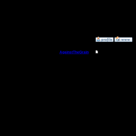
И буржуя
знает где
него базу
»
22.11.17 15:16
AgainstTheGrain
Re: Заклинания Ма
Полубог
il, напиш
то если и
Регистрация:
9.8.05
мобильно
Сообщений: 355
Откуда: Москва
А если у 
reports з
бесценно 
поисков..
есть ли у