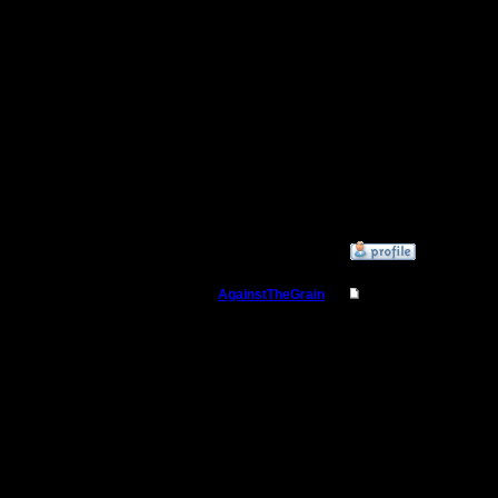
может доб
конечно, 
организат
--
I'll mantai
»
26.11.17 03:20
AgainstTheGrain
Re: Заклинания Ма
Полубог
P.P.S. Вр
авторства
Регистрация:
9.8.05
вроде у н
Сообщений: 355
Откуда: Москва
10 играл.