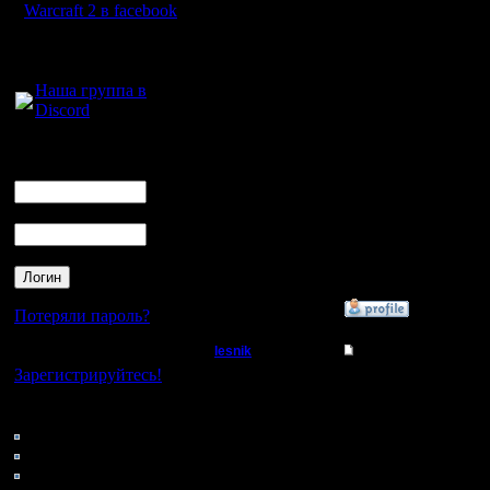
3х3?4х4?
Warcraft 2 в facebook
То что я 
Для голосового
общения:
ЗМП прип
Наша группа в
Discord
если я х
здания?А 
Логин
Ник
кликнул 
Пароль
Очень хо
ответы,д
»
19.11.17 03:23
Потеряли пароль?
lesnik
Re: Заклинания Ма
Нет своего аккаунта?
Зарегистрируйтесь!
Полубог
Цитата:
Кто на сайте
Регистрация:
188: Гости
4.12.16
0: Пользователи
На сколь
Сообщений: 448
4121: Пользователи с
Откуда: