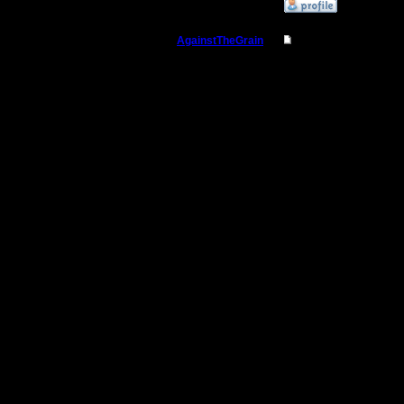
»
3.3.06 13:09
AgainstTheGrain
Re: Реплеи
Полубог
Да без п
периодич
Регистрация:
9.8.05
поджимает
Сообщений: 355
Откуда: Москва
Если ты 
встретить
всегда ра
позволит)
нить клу
погонять:
понятнее
чать заб
вопросы и