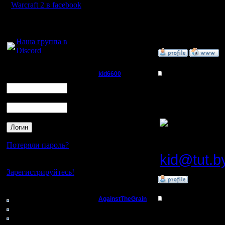
Warcraft 2 в facebook
--
Для голосового
Warcraft 
общения:
Наша группа в
Discord
»
20.1.06 23:22
Логин
kid6600
Re: Реплеи
Ник
Батрак
Может пр
Пароль
хороших 
Регистрация:
25.2.06
Сообщений: 1
Откуда:
Потеряли пароль?
kid@tut.b
Нет своего аккаунта?
Зарегистрируйтесь!
»
2.3.06 13:46
Кто на сайте
172: Гости
AgainstTheGrain
Re: Реплеи
0: Пользователи
Полубог
Мм-да, б
4121: Пользователи с