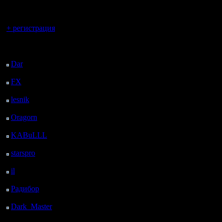
регистрацией
не было 
Регистрация:
9.8.05
Вы гость здесь.
стратегий
Сообщений: 355
+ регистрация
Откуда: Москва
риплеев! 
Последний
посетитель:
мой взгл
Dar
: 27 Дней 14 ч. 17
стартовог
м. назад
FX
: 99 Дней 21 ч. 48
знакомств
м. назад
lesnik
: 133 Дней 6 м.
основ) иг
назад
Oragorn
: 141 Дней 15
прогресс
м. назад
KABuLLL
: 168 Дней
Попробую
23 ч. 24 м. назад
starspro
: 193 Дней 10
помимо п
ч. 58 м. назад
тактичес
il
: 264 Дней 21 ч. 4 м.
назад
полезног
Радибор
: 288 Дней 16
ч. 51 м. назад
появляет
Dark_Master
: 299
Дней 19 ч. 7 м. назад