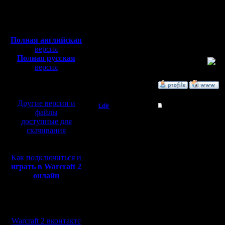
Откуда: Moscow
для повы
Полная версия, ~
450
Мб
настояте
с музыкой и видео:
Полная английская
принимат
версия
Полная русская
в день
версия
перевод от war2.ru на
базе перевода от СПК
»
20.1.06 01:46
Другие версии и
Ldir
Re: Реплеи
файлы
Админ
доступные для
Я я наве
скачивания
смотрю ч
Регистрация:
25.2.05
Зарядишь
Сообщений: 1017
Как подключиться и
Откуда:
играть в Warcraft 2
Н.Новгород
футбол. :
онлайн
Слава бо
Мы в социальных
регулярно
сетях:
Warcraft 2 вконтакте