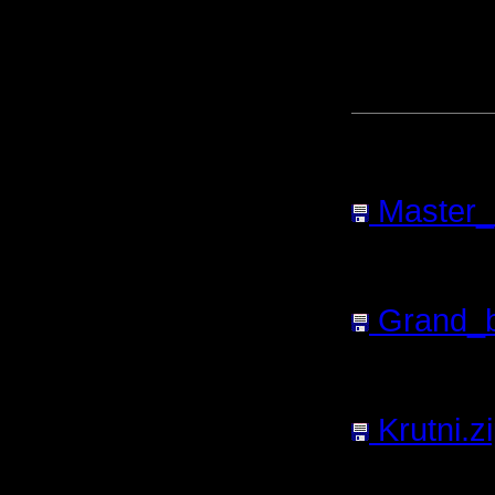
[ Редакти
22.3.06 02
Прикреп
сообщен
Master_k
файла:
9
Нажатий:
Grand_ba
файла:
1
Нажатий:
Krutni.z
93.29
Кб;