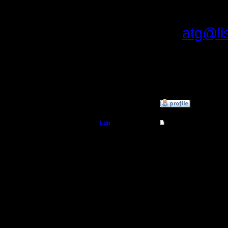
Москвы -
на
atg@lis
--
I'll mantai
»
6.3.06 12:35
Ldir
Re: Реплеи
Админ
Цитата:
Регистрация:
25.2.05
Попробую
Сообщений: 1017
Откуда:
Н.Новгород
помимо п
и зашоре