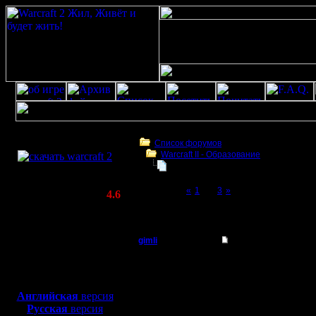
Скачать игру
бесплатно
Список форумов
Warcraft II - Образование
WarCraft 2 COMBAT
Реплеи
(Warcraft II BNE 2.02+)
Page 2 of 3
«
1
[2]
3
»
Актуальная версия:
4.6
(февраль 2020)
Реплеи
Совместимо с
Windows
gimli
Re: Реплеи
XP/Vista/7/8/10
Мастер
Как говор
Боевой релиз, ~
40 Мб
для игры по сети:
хороший 
Регистрация:
Английская
версия
13.6.05
Русская
версия
садись игр
Сообщений: 477