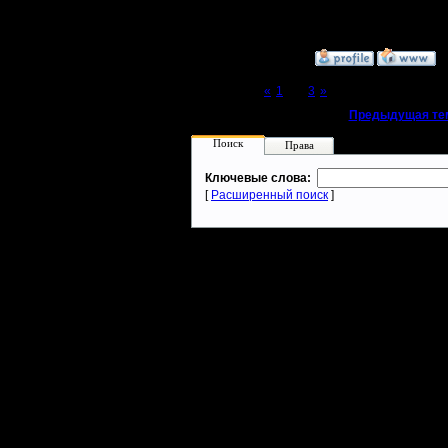
892 Нажа
»
17.12.06 03:29
Page 2 of 3
«
1
[2]
3
»
«
Предыдущая те
Поиск
Права
Ключевые слова:
[
Расширенный поиск
]
Warcraft 2 - скачать бесплатно русскую версию, warcraft 2 серве
- Генерация