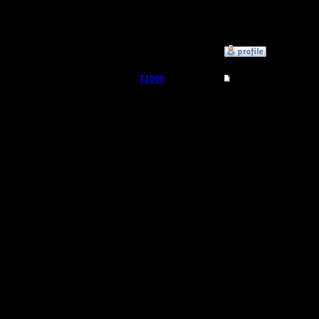
--
I'll mantai
»
16.3.06 15:55
T1000
Re: Реплеи
Пехотинец
Записал 
взгляд, и
Регистрация:
12.3.06
поделить
Сообщений: 25
Откуда: МОСКВА
окружающ
будет по
новичкам
1. Мастер
Как в ко
лучшими 