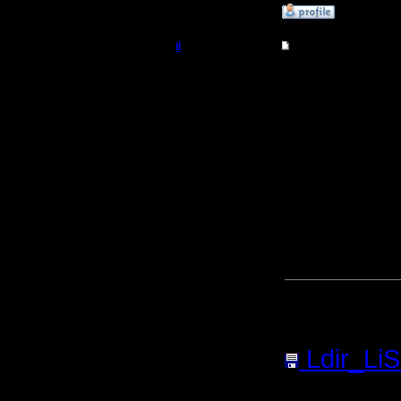
»
22.3.06 03:20
il
Re: Реплеи
Добрый Админ
Играли с
по прось
Регистрация:
10.5.06
реплей.
Сообщений: 2471
Откуда:
Не скажу
сыграли, 
можете п
Прикреп
сообщен
Ldir_LiS
(Размер 