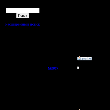
Многие с
Поиск
не встре
новых игр
новых, вп
Расширенный поиск
--
I'll mantai
»
3.3.06 11:51
Sergey
Re: Реплеи
Владыка
А может 
поделишь
Регистрация:
19.8.05
бы очень
Сообщений: 167
Откуда:
послушать