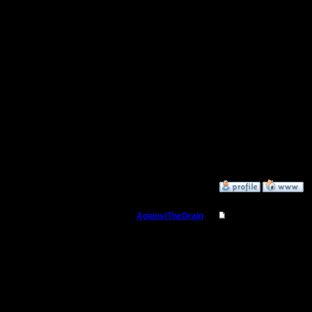
Ага, как 
математи
ум... ра
к созидан
--
Warcraft 
»
7.3.06 19:34
AgainstTheGrain
Re: Реплеи
Полубог
Посчитай
руки буде
Регистрация:
9.8.05
Сообщений: 355
Откуда: Москва