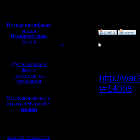
Откуда:
Н.Новгород
--
Полная версия, ~
450
Мб
Warcraft 
с музыкой и видео:
Полная английская
версия
»
17.12.06 07:01
Полная русская
версия
il
Re: Реплеи
перевод от war2.ru на
базе перевода от СПК
Добрый Админ
Сегодня з
Другие версии и
проходит 
Регистрация:
файлы
10.5.06
доступные для
http://war
Сообщений: 2471
скачивания
Откуда:
t=14008
Ну, я и з
Как подключиться и
играть в Warcraft 2
онлайн
Pimster &
Мы в социальных
JayHawke
сетях:
Warcraft 2 вконтакте