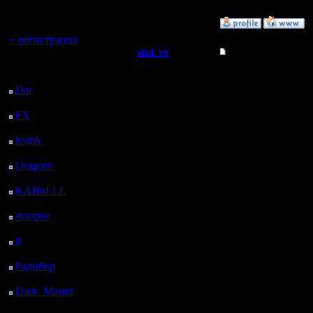
регистрацией
»
22.10.07 04:55
Вы гость здесь.
+ регистрация
vlad_vir
Re: Реплеи
Последний
Пехотинец
Кто может
посетитель:
Dar
: 27 Дней 14 ч. 22
реплей п
м. назад
Регистрация:
11.5.05
FX
: 99 Дней 21 ч. 54
момента, 
Сообщений: 18
м. назад
Откуда:
lesnik
: 133 Дней 12 м.
необходим
назад
Oragorn
: 141 Дней 21
пароль.
м. назад
KABuLLL
: 168 Дней
23 ч. 30 м. назад
--
starspro
: 193 Дней 11
ч. 4 м. назад
________
il
: 264 Дней 21 ч. 10
м. назад
Скоро вс
Радибор
: 288 Дней 16
ч. 57 м. назад
Лишь в зе
Dark_Master
: 299
Дней 19 ч. 13 м. назад
________