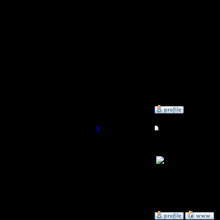
На одних 
Регистрация:
2.3.09
Пишет:
Сообщений: 1
Откуда:
"The repla
game.
This mean
Sorry."
»
5.3.09 12:29
il
Re: Реплеи
Добрый Админ
Было так
Регистрация:
10.5.06
Какой ве
Сообщений: 2471
Откуда:
последней
»
12.3.09 02:05