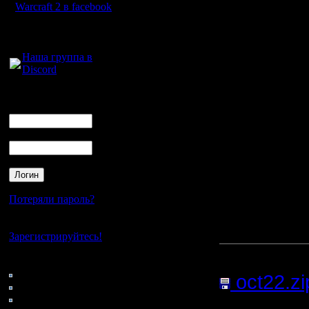
Warcraft 2 в facebook
SD-Proph
Для голосового
Pimster 
общения:
Наша группа в
Discord
SD-Proph
Логин
Ник
Rat & Tab
Пароль
Смотреть
Потеряли пароль?
(последн
как смотре
Нет своего аккаунта?
Зарегистрируйтесь!
Прикреп
Кто на сайте
77: Гости
oct22.zi
0: Пользователи
4121: Пользователи с
Нажатий: