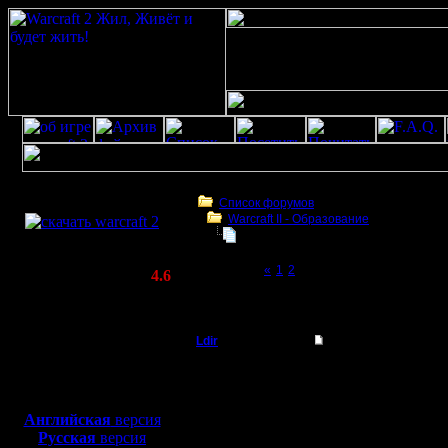
Скачать игру
бесплатно
Список форумов
Warcraft II - Образование
WarCraft 2 COMBAT
Реплеи
(Warcraft II BNE 2.02+)
Page 3 of 3
«
1
2
[3]
Актуальная версия:
4.6
(февраль 2020)
Реплеи
Совместимо с
Windows
Ldir
Re: Реплеи
XP/Vista/7/8/10
Админ
В кои век
Боевой релиз, ~
40 Мб
для игры по сети:
Если что 
Регистрация:
Английская
версия
25.2.05
Русская
версия
Сообщений: 1017