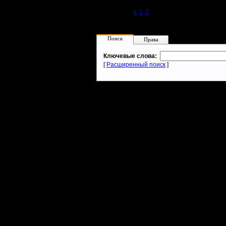
Page 3 of 3
«
1
2
[3]
Поиск
Права
Ключевые слова:
[
Расширенный поиск
]
Warcraft 2 - скачать бесплатно русскую версию, warcraft 2 серве
- Генерация