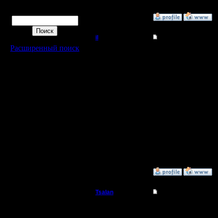
Поиск
»
12.12.08 14:30
il
Re: Реплеи
Расширенный поиск
Добрый Админ
когда соз
которым 
Регистрация:
10.5.06
пароль, к
Сообщений: 2471
Откуда:
игре под
реплей п
написать 
игру.
»
20.1.09 20:09
Tsalan
Re: Реплеи
Батрак
Кто мне 