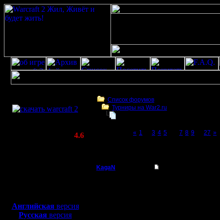
Скачать игру
бесплатно
Список форумов
Турниры на War2.ru
WarCraft 2 COMBAT
Чемпионат. Текущие результаты.
(Warcraft II BNE 2.02+)
Page 6 of 27
«
1
...
3
4
5
[6]
7
8
9
...
27
»
Актуальная версия:
4.6
(февраль 2020)
Чемпионат. Текущие результаты.
Совместимо с
Windows
KagaN
Re: Чемпионат
XP/Vista/7/8/10
Полубог
Теперь понятно кто в 
Боевой релиз, ~
40 Мб
для игры по сети:
Регистрация:
Английская
версия
2.11.16
Русская
версия
Сообщений: 564