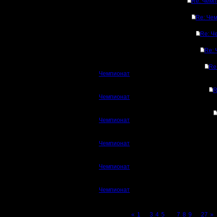
Re: Чемп
Re: Че
Re: Ч
Re:
Re
Чемпионат
R
Чемпионат
Чемпионат
Чемпионат
Чемпионат
Чемпионат
Page 6 of 27
«
1
...
3
4
5
[6]
7
8
9
...
27
»