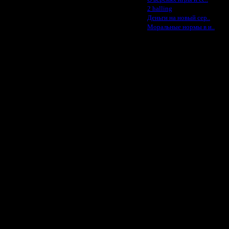
 прикреплён к сообщению), но
не
·
2 halling
енить скорость и ресурсы уже
·
Деньги на новый сер..
о и придумывайте, на каких
·
Моральные нормы в и..
"Faster"-"EF"
.