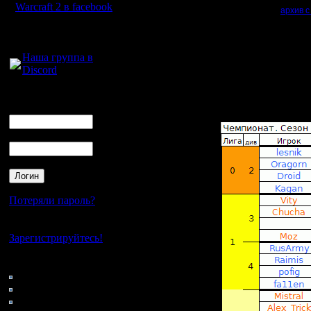
Warcraft 2 в facebook
1.
Скачивайте
архив с
Если у противников со
Если у кого-то что-то 
Для голосового
Важно
:
общения:
■
Крайне желательно
Наша группа в
Даже если вам кажется
Discord
переигровку, если про
■
Играть предпочтител
Версии SE и OBS в арх
Логин
без сильной необходи
Ник
2. В стартовой таблиц
Пароль
Потеряли пароль?
Нет своего аккаунта?
Зарегистрируйтесь!
Кто на сайте
145: Гости
0: Пользователи
4121: Пользователи с