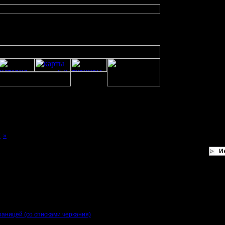
7
»
И
результаты.
 18.03.2019
раницей (со списками черкания)