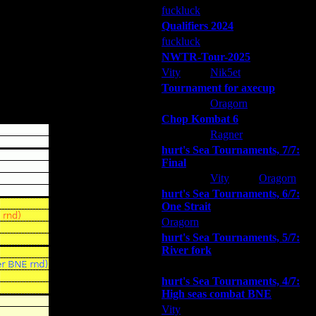
fuckluck
Extasey
ARMilitar
чиваться при заходе в игру.
Qualifiers 2024
 его куда-то не туда.
fuckluck
ARMilitar
Extasey
NWTR-Tour-2025
, в результате, получить
Vity
Nik5et
ARMilitar
Tournament for axecup
использовать их в простых играх
ARMilitar
Oragorn
Extasey
Chop Kombat 6
hurt
Ragner
Extasey
hurt's Sea Tournaments, 7/7:
Final
Extasey
Vity
Oragorn
hurt's Sea Tournaments, 6/7:
One Strait
Oragorn
ARMilitar
Extasey
hurt's Sea Tournaments, 5/7:
River fork
Extasey
ARMilitar
Doooda
hurt's Sea Tournaments, 4/7:
High seas combat BNE
Vity
ARMilitar
None