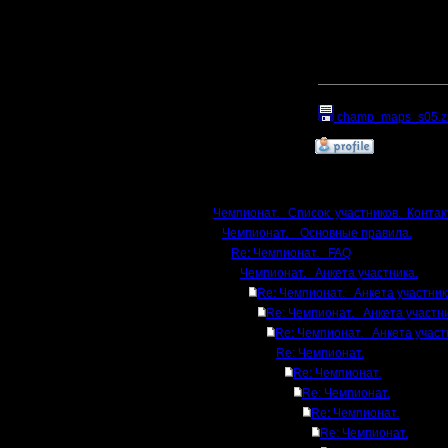
там уже складывайте и
Напомню, что все кар
А кое-что, есть и пря
[ Редактировано lesnik 
Прикрепленный к со
champ_maps_s05.z
»
6.2.17 15:49
Ответов
Чемпионат. Список участников. Контак
Чемпионат. Основные правила.
Re: Чемпионат. FAQ
Чемпионат. Анкета участника.
Re: Чемпионат. Анкета участник
Re: Чемпионат. Анкета участни
Re: Чемпионат. Анкета участ
Re: Чемпионат.
Re: Чемпионат.
Re: Чемпионат.
Re: Чемпионат.
Re: Чемпионат.