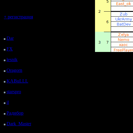
регистрацией
Вы гость здесь.
+ регистрация
Последний
посетитель:
Dar
: 26 Дней 11 ч. 38
м. назад
FX
: 98 Дней 19 ч. 10
м. назад
находим себя и своих
■
Встречаемся с ними н
lesnik
: 131 Дней 21 ч.
■
Если противник редки
28 м. назад
На всякий случай, та
Oragorn
: 139 Дней 21
И вообще, когда вы до
Если противник не от
ч. 37 м. назад
почте/в контакте/etc.
KABuLLL
: 167 Дней
После этого, уже его 
20 ч. 46 м. назад
Это поможет решить в
starspro
: 192 Дней 8 ч.
20 м. назад
Первые две игры прос
il
: 263 Дней 18 ч. 25
I игра - на карте/ре
м. назад
полного списка на сезо
II игра - на карте/рес
Радибор
: 287 Дней 14
любом дивизионе.
ч. 12 м. назад
Важное:
Dark_Master
: 298
■
На "своей" карте игр
Дней 16 ч. 29 м. назад
дивизионе.