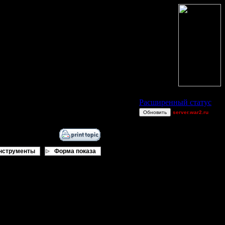
Статус Battle.Net
Расширенный статус
Обновить
server.war2.ru
gow efffffff
Superhigh
Shasta[iS]
нструменты
Форма показа
RushNAttack
van[z]
polandbb
miguelperu
Shotgun
XuRnT[z]
321123