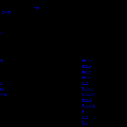
х.
ты можно посмотреть
тут
.
мо
здесь
. Знай и люби свой родной сайт :)
в 22.1.19 13:32 ]
общению файл:
ip
(Размер файла:
1160.25
Кб; 1397 Нажатий:)
Автор
ты
lesnik
lesnik
lesnik
lesnik
а.
Rus
ка.
Ragner
ника.
Rogvold
lesnik
Rogvold
il
Rus
Dar