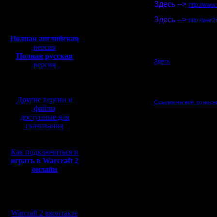
Откуда:
Здесь -->
http://www
Полная версия, ~
450
Спасибо, Zelya!
Здесь -->
Мб
http://war
Спасибо, Rogvold!
с музыкой и видео:
Полная английская
Нажав на игрока(на ra
версия
Договаривайтесь, игра
Полная русская
Здесь
- всё, касающеес
версия
перевод от war2.ru на
Важное
: Перед старт
базе перевода от СПК
(списки см.ниже - "III 
Другие версии и
Ссылка на всё, относя
файлы
champ_maps_sNN.zip - 
champ_maps_sNN_pic.zi
доступные для
принтере, чтобы не плу
скачивания
chopdice_adm.zip - ге
Итоги прошедших сез
Как подключиться и
Основные новости
:
играть в Warcraft 2
Уточнение для вероят
онлайн
В первой лиге (3 и 4 
для каждого из игроко
Карты в этом сезоне н
Мы в социальных
сетях:
Алгоритм, "что делать"
Warcraft 2 вконтакте