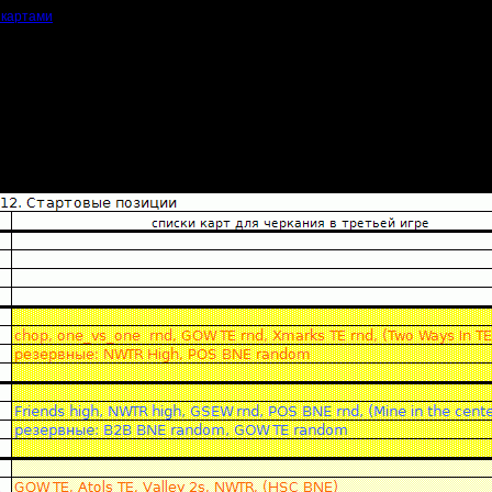
 картами
Распаковывайте в
"War2Combat\Maps\"
впадает расположение этой папки и её содержимое, то карта не будет перека
перекачивается, значит, либо он не скачал актуальный архив, либо распаковал
 брать
актуальные
карты только из чемпионатной папки.
, что "эта карта у меня есть", вы можете ошибаться в существенных деталях и
тивник заявит протест при выбранной "кривой" карте.
ьно на версиях TE, если таковые присутствуют.
иве - нужны только для стрима(SE) или обсов(OBS), соответственно.
Не надо
мости.
е текущего сезона: