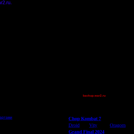
r2.ru.
vdavda934
TEST
JuggerNot24
password 1
доставить.
ivankos
Остальные игроки
AA.GreenGoblin
FaT~PiG
JayHawkerz
Jordan4385
у сообщению.)
P!NK
реть в деталях или распечатать на
Pangster2015
Theboy
TWN-cancel
backup.war2.ru
Остальные игроки
ресурсах, будет "весить" меньше
Победители турниров
картами
.
Chop Kombat 7
Droid
Vity
Oragorn
Grand Final 2024