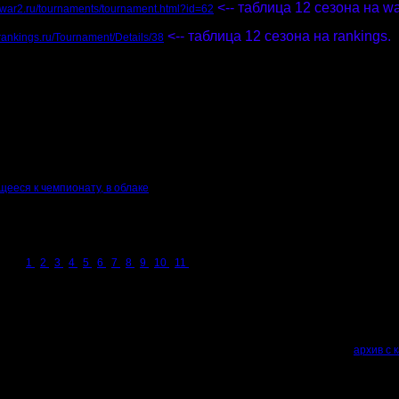
<-- таблица 12 сезона на wa
.war2.ru/tournaments/tournament.html?id=62
<-- таблица 12 сезона на rankings.
2rankings.ru/Tournament/Details/38
nkings), можно узнать его контакты и предпочтения, если он соизволил их пре
йте, отписывайтесь по результатам.
я 12-го сезона. Реплеи, карты, картинки для распечатки, если кому нужно.
ом сезона скорректированы
дивизионные списки карт для черкания
.
игра", либо в хвосте темы, либо в новости на главной)
щееся к чемпионату, в облаке
архив с картами сезона NN (те же карты для игры, что и прикреплены к этом
p - архив с картинками карт сезона NN (?? Mb. Для тех, кто захочет рассмот
тать. :))
нератор случайной карты для дуэлек чопперов.
онов:
1
2
3
4
5
6
7
8
9
10
11
ных ничьих:
див.) выигрыш в третьей игре, если она случайно сыграна не на предписанных 
в, если в конце сезона им понадобится разрешать ничью по очкам.
е менялись и не добавлялись. У кого до сих пор не скачаны, качайте
архив с 
: