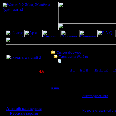
Скачать игру
бесплатно
Список форумов
Турниры на War2.ru
WarCraft 2 COMBAT
Чемпионат. Текущие результаты.
(Warcraft II BNE 2.02+)
Page 9 of 27
«
1
...
6
7
8
[9]
10
11
12
...
2
Актуальная версия:
4.6
(февраль 2020)
Чемпионат. Текущие результаты.
Совместимо с
Windows
lesnik
Чемпионат. Текущие 
XP/Vista/7/8/10
Полубог
Анкета участника
Боевой релиз, ~
40 Мб
12 сезон. 18.01.2019 -
для игры по сети:
Регистрация:
Английская
версия
4.12.16
Новость отдельной ст
Русская
версия
Сообщений: 448