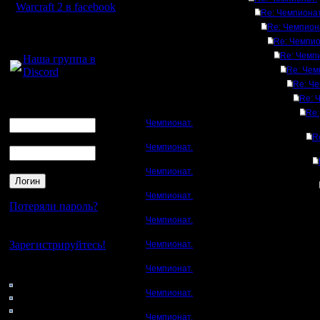
Warcraft 2 в facebook
Re: Чемпионат
Re: Чемпион
Для голосового
Re: Чемпио
общения:
Re: Чемп
Наша группа в
Re: Чем
Discord
Re: Че
Логин
Re: 
Ник
Re:
Чемпионат.
R
Пароль
Чемпионат.
Чемпионат.
Чемпионат.
Потеряли пароль?
Чемпионат.
Нет своего аккаунта?
Зарегистрируйтесь!
Чемпионат.
Чемпионат.
Кто на сайте
43: Гости
Чемпионат.
0: Пользователи
4121: Пользователи с
Чемпионат.