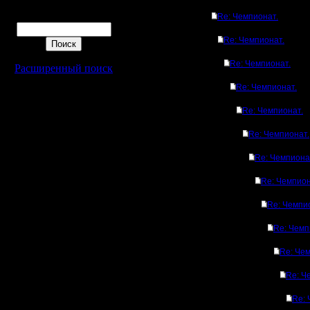
Поиск
Re: Чемпионат.
Re: Чемпионат.
Re: Чемпионат.
Расширенный поиск
Re: Чемпионат.
Re: Чемпионат.
Re: Чемпионат.
Re: Чемпиона
Re: Чемпион
Re: Чемпи
Re: Чемп
Re: Чем
Re: Ч
Re: 