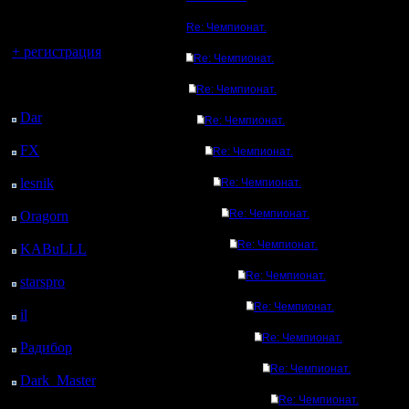
регистрацией
Re: Чемпионат.
Вы гость здесь.
+ регистрация
Re: Чемпионат.
Последний
Re: Чемпионат.
посетитель:
Dar
: 27 Дней 1 ч. 38
Re: Чемпионат.
м. назад
FX
: 99 Дней 9 ч. 10
Re: Чемпионат.
м. назад
lesnik
: 132 Дней 11 ч.
Re: Чемпионат.
28 м. назад
Re: Чемпионат.
Oragorn
: 140 Дней 11
ч. 37 м. назад
Re: Чемпионат.
KABuLLL
: 168 Дней
10 ч. 46 м. назад
Re: Чемпионат.
starspro
: 192 Дней 22
ч. 20 м. назад
Re: Чемпионат.
il
: 264 Дней 8 ч. 25 м.
назад
Re: Чемпионат.
Радибор
: 288 Дней 4
ч. 12 м. назад
Re: Чемпионат.
Dark_Master
: 299
Дней 6 ч. 29 м. назад
Re: Чемпионат.