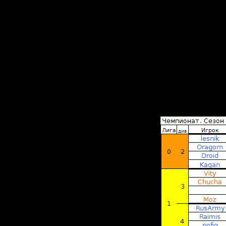
если так
Версии S
стрима(S
Не надо
и
сильной 
2. В стар