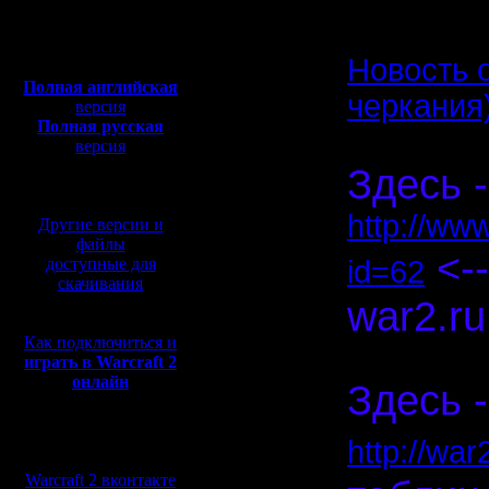
Откуда:
Полная версия, ~
450
Мб
Новость 
с музыкой и видео:
Полная английская
черкания
версия
Полная русская
версия
перевод от war2.ru на
Здесь -
базе перевода от СПК
http://ww
Другие версии и
файлы
<--
доступные для
id=62
скачивания
war2.ru
Как подключиться и
Спасибо, 
играть в Warcraft 2
онлайн
Здесь -
Мы в социальных
http://wa
сетях:
Warcraft 2 вконтакте