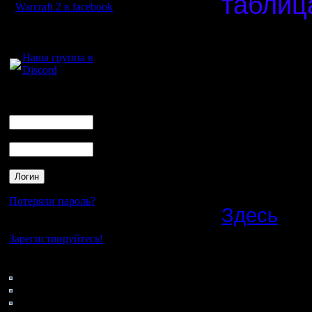
таблица
Warcraft 2 в facebook
Спасибо,
Для голосового
общения:
Наша группа в
Discord
Нажав на 
контакты 
Логин
Ник
предоста
Пароль
Договари
результат
Потеряли пароль?
Здесь
- в
Нет своего аккаунта?
карты, ка
Зарегистрируйтесь!
нужно.
Кто на сайте
83: Гости
0: Пользователи
4121: Пользователи с
Важное
: