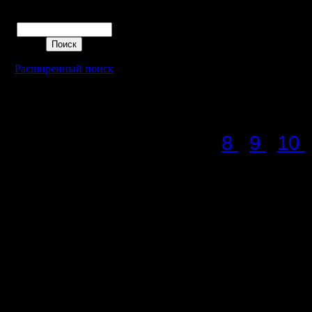
рассмотр
Поиск
принтере,
chopdice_
Расширенный поиск
для дуэл
Итоги пр
8
9
10
Основны
Уточнени
В первой 
игре, есл
предписа
меньше дл