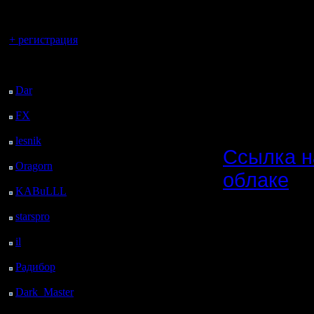
регистрацией
скоррект
Вы гость здесь.
для чер
+ регистрация
(списки с
Последний
посетитель:
либо в но
Dar
: 25 Дней 15 ч. 10
м. назад
FX
: 97 Дней 22 ч. 42
м. назад
lesnik
: 131 Дней 59 м.
Ссылка н
назад
Oragorn
: 139 Дней 1
облаке
ч. 9 м. назад
KABuLLL
: 167 Дней
champ_ma
18 м. назад
starspro
: 191 Дней 11
NN (те же
ч. 52 м. назад
il
: 262 Дней 21 ч. 57
этому со
м. назад
Радибор
: 286 Дней 17
champ_ma
ч. 44 м. назад
карт сезо
Dark_Master
: 297
Дней 20 ч. назад