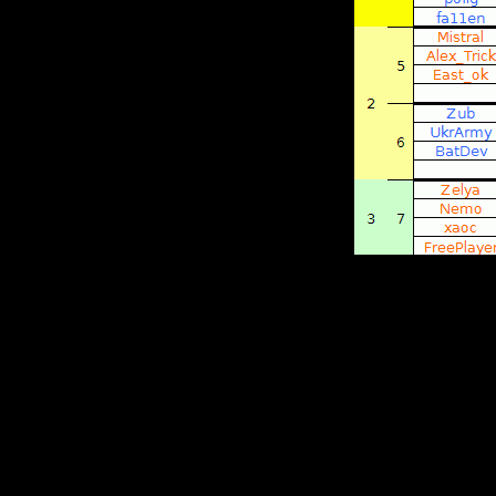
находим 
одинаков
■
Встреча
три игры
один прис
■
Если пр
смотрим 