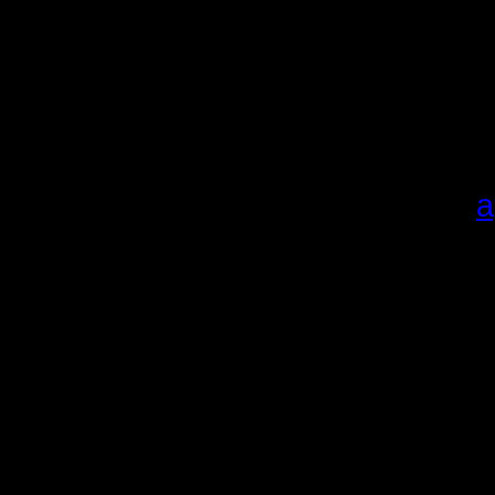
сезона и
очкам.
Карты в 
добавляли
качайте
а
Алгоритм,
1.
Скачи
Распаков
Если у п