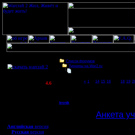
Скачать игру
бесплатно
Список форумов
Турниры на War2.ru
WarCraft 2 COMBAT
Чемпионат. Текущие результаты.
(Warcraft II BNE 2.02+)
Page 17 of 27
«
1
...
14
15
16
[17]
18
19
2
Актуальная версия:
4.6
(февраль 2020)
Чемпионат. Текущие результаты.
Совместимо с
Windows
lesnik
Чемпионат. Текущие 
XP/Vista/7/8/10
Полубог
Анкета у
Боевой релиз, ~
40 Мб
для игры по сети:
Регистрация:
Английская
версия
4.12.16
Русская
версия
12 сезон.
Сообщений: 448