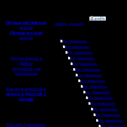
Откуда:
Полная версия, ~
450
Мб
с музыкой и видео:
»
20.7.17 15:48
Полная английская
Наверх
|
К началу
версия
Полная русская
Ответов
версия
Re: Чемпионат.
перевод от war2.ru на
Re: Чемпионат.
базе перевода от СПК
Re: Чемпионат.
Другие версии и
Re: Чемпионат.
файлы
Re: Чемпионат.
доступные для
Re: Чемпионат.
скачивания
Re: Чемпионат.
Re: Чемпионат.
Re: Чемпионат.
Как подключиться и
Re: Чемпионат.
играть в Warcraft 2
Re: Чемпионат.
онлайн
Re: Чемпионат.
Re: Чемпионат.
Мы в социальных
Re: Чемпионат.
сетях:
Re: Чемпионат.
Warcraft 2 вконтакте
Re: Чемпионат.