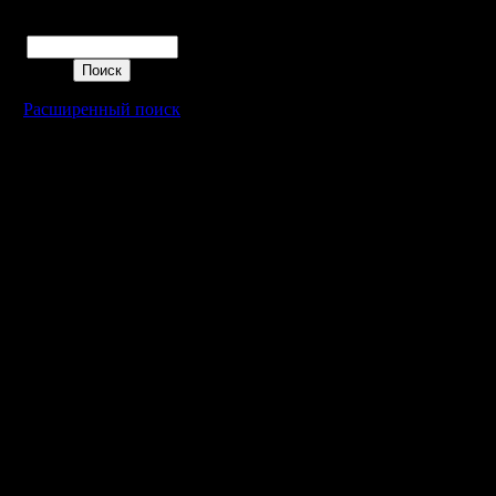
Поиск
Расширенный поиск
Warcraft 2 - скачать бесплатно русскую версию, warcraft 2 серве
- Генерация