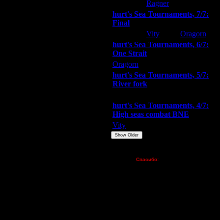
hurt
Ragner
Extasey
hurt's Sea Tournaments, 7/7:
Final
Extasey
Vity
Oragorn
hurt's Sea Tournaments, 6/7:
One Strait
Oragorn
ARMilitar
Extasey
hurt's Sea Tournaments, 5/7:
River fork
Extasey
ARMilitar
Doooda
hurt's Sea Tournaments, 4/7:
High seas combat BNE
Vity
ARMilitar
None
Show Older
Пожертвования
Спасибо:
FX - $80 (домен)
Zelya - (турниры)
lesnik
Dar - (турниры)
Kagan - (турниры)
vova1 - (хостинг)
tolsty - (хостинг)