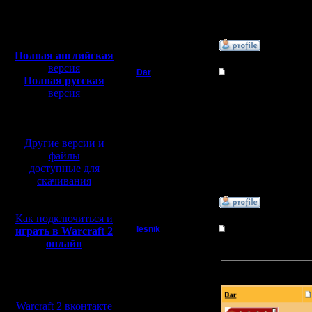
Откуда:
Полная версия, ~
450
Мб
с музыкой и видео:
»
20.7.17 15:48
Полная английская
версия
Dar
Re: Чемпионат.
Полная русская
Полубог
версия
Сюда я пост написал д
перевод от war2.ru на
базе перевода от СПК
Регистрация:
21.7.16
Другие версии и
Сообщений: 449
Откуда:
файлы
Махачкала
доступные для
скачивания
»
21.7.17 09:58
Как подключиться и
lesnik
Re: Чемпионат.
играть в Warcraft 2
онлайн
Полубог
Ну и зачем так делать
Прикрепленный к со
Регистрация:
Мы в социальных
4.12.16
сетях:
Сообщений: 448
Warcraft 2 вконтакте
Откуда: