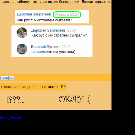
rens_lies.gif
(Размер файла:
17.26
Кб; 673 Нажатий:)