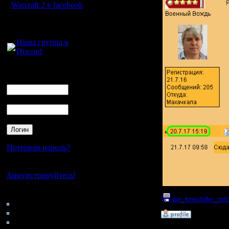
Warcraft 2 в facebook
Для голосового
общения:
Наша группа в
Discord
Логин
Ник
Пароль
Потеряли пароль?
Нет своего аккаунта?
Зарегистрируйтесь!
Кто на сайте
dar_timeshifter_child
110: Гости
0: Пользователи
»
21.7.17 15:59
4121: Пользователи с