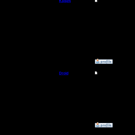
KagaN
Re: Чемпионат.
Полубог
Цитата:
Где Droid и Jlec? На ч
Регистрация:
пока еще не уверен, чт
2.11.16
Сообщений: 564
Джейлец на каникулах
Откуда:
А Дроид в августе дол
командного турнира.
Да кстати, Сармеец уж
Уже столько игр могли
»
25.7.17 01:25
Droid
Re: Чемпионат.
Пехотинец
Всем привет, был мес
Вечерком изучу, что т
Регистрация:
26.1.17
Сообщений: 20
Откуда: Воронеж
»
27.7.17 11:58