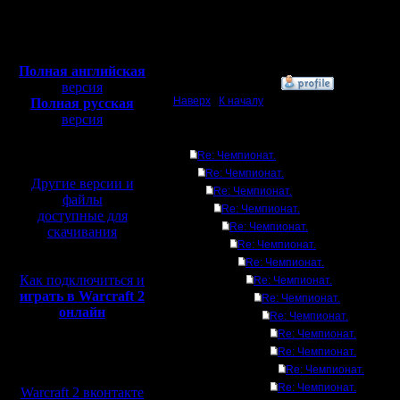
Откуда:
Московская
Полная версия, ~
450
область
Мб
с музыкой и видео:
Полная английская
»
27.9.17 20:09
версия
Наверх
|
К началу
Полная русская
версия
перевод от war2.ru на
Ответов
базе перевода от СПК
Re: Чемпионат.
Re: Чемпионат.
Другие версии и
Re: Чемпионат.
файлы
Re: Чемпионат.
доступные для
Re: Чемпионат.
скачивания
Re: Чемпионат.
Re: Чемпионат.
Как подключиться и
Re: Чемпионат.
играть в Warcraft 2
Re: Чемпионат.
онлайн
Re: Чемпионат.
Re: Чемпионат.
Re: Чемпионат.
Мы в социальных
Re: Чемпионат.
сетях:
Re: Чемпионат.
Warcraft 2 вконтакте