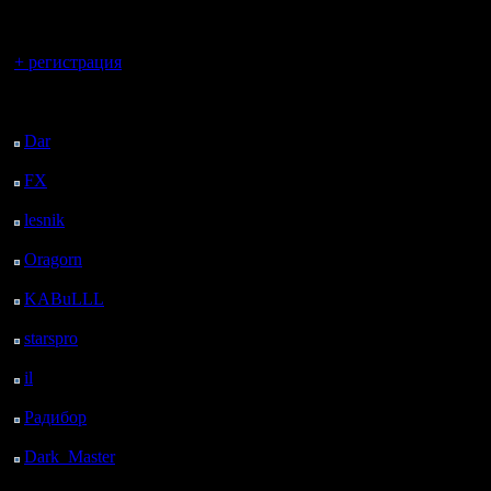
регистрацией
Вы гость здесь.
+ регистрация
Последний
посетитель:
Dar
: 26 Дней 21 м.
назад
FX
: 98 Дней 7 ч. 53
м. назад
lesnik
: 131 Дней 10 ч.
11 м. назад
Oragorn
: 139 Дней 10
ч. 20 м. назад
KABuLLL
: 167 Дней
9 ч. 29 м. назад
starspro
: 191 Дней 21
ч. 3 м. назад
il
: 263 Дней 7 ч. 8 м.
назад
Радибор
: 287 Дней 2
ч. 55 м. назад
Dark_Master
: 298
Дней 5 ч. 12 м. назад