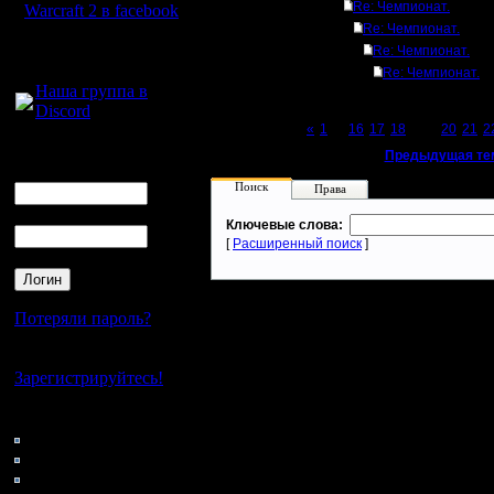
Re: Чемпионат.
Warcraft 2 в facebook
Re: Чемпионат.
Для голосового
Re: Чемпионат.
общения:
Re: Чемпионат.
Наша группа в
Discord
Page 19 of 27
«
1
...
16
17
18
[19]
20
21
2
Логин
«
Предыдущая те
Ник
Поиск
Права
Пароль
Ключевые слова:
[
Расширенный поиск
]
Потеряли пароль?
Нет своего аккаунта?
Зарегистрируйтесь!
Кто на сайте
142: Гости
0: Пользователи
4121: Пользователи с