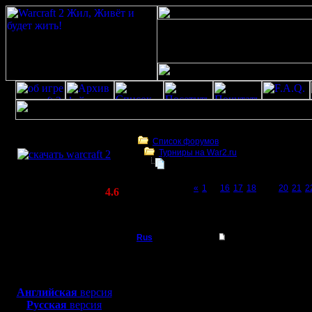
Скачать игру
бесплатно
Список форумов
Турниры на War2.ru
WarCraft 2 COMBAT
Чемпионат. Текущие результаты.
(Warcraft II BNE 2.02+)
Page 19 of 27
«
1
...
16
17
18
[19]
20
21
2
Актуальная версия:
4.6
(февраль 2020)
Чемпионат. Текущие результаты.
Совместимо с
Windows
Rus
Re: Чемпионат.
XP/Vista/7/8/10
Полубог
Я предлагаю расстреля
Боевой релиз, ~
40 Мб
не одного матча. Това
для игры по сети:
Регистрация:
Английская
версия
3.12.16
Русская
версия
Сообщений: 314