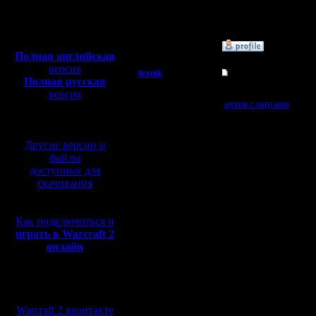
Откуда:
Полная версия, ~
450
Мб
с музыкой и видео:
»
31.1.18 19:21
Полная английская
версия
lesnik
Re: Чемпионат. Тек
Полная русская
Полубог
версия
Важное
:
архив с картами
перевод от war2.ru на
базе перевода от СПК
Регистрация:
Скорректированы див
4.12.16
Другие версии и
Сообщений: 448
----------------------
Откуда:
файлы
3.
доступные для
Ragner
скачивания
Rio
iL
.......................................
итоговый список черкан
Как подключиться и
GOW TE-random, MiniP
играть в Warcraft 2
резервные: FOC-BNE 
Ragner: поменял Mast
онлайн
iL: поменял (Demise-r
----------------------
4.
Мы в социальных
Chucha
сетях:
Diplomat
Warcraft 2 вконтакте
Kagan