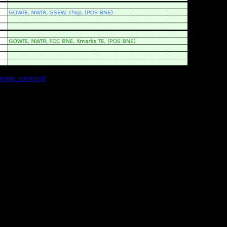
aps_correct.gif
(Размер файла:
25.14
Кб; 725 Нажатий:)
ущие результаты
мпионат и как часто надо играть?
жних дивизионах как не рейтенгованный человек )))
ущие результаты