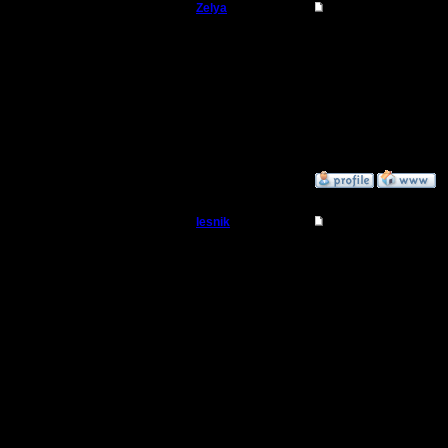
Zelya
Re: Чемпионат. Тек
Владыка
Цитата:
Да , я того же мнения
Регистрация:
11.2.07
+1
Сообщений: 191
Откуда:
»
1.2.18 18:01
lesnik
Re: Чемпионат. Тек
Полубог
Итоги пятого сезона:
Продвижение по лигам
Регистрация:
Чемпион Первой лиги -
4.12.16
Чемпион Второй лиги -
Сообщений: 448
Чемпион Третьей лиги -
Откуда:
Остальные продвижен
Chucha перешёл в 3-й
Raimis - в 5-й
Nemo - в 7-й
AngryNewb - в 8-й