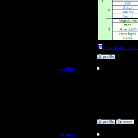
season5start_w3rd_m
»
1.2.18 14:09
Leo5050
Re: Чемпионат. Тек
Захватчик
Как попасть к Вам в че
Я готов поиграть в ни
Регистрация:
19.12.10
Сообщений: 80
Откуда:
»
1.2.18 16:18
Oragorn
Re: Чемпионат. Тек