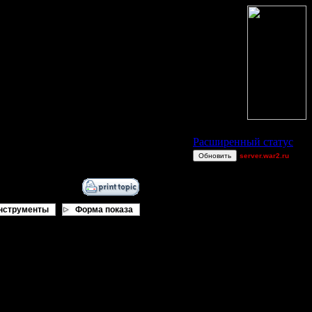
Статус Battle.Net
Расширенный статус
Обновить
server.war2.ru
gow effff
ViTy
0wn3dj00
нструменты
Форма показа
boogiemaster
van[z]
MrWorldwide
Jordan4385
.
Becks
compers