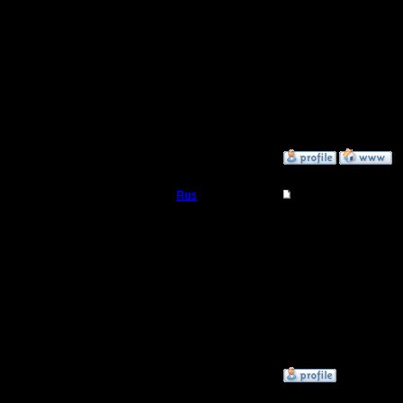
Полубог
Цитата:
Я готов поиграть в ни
Регистрация:
Фигушки ты попадёшь к
14.10.13
Самый минимум это 4-
Сообщений: 914
Откуда: Санкт-
Петербург
»
1.2.18 16:54
Rus
Re: Чемпионат. Тек
Полубог
Да , я того же мнения
Регистрация:
3.12.16
Сообщений: 314
Откуда:
Московская
область
»
1.2.18 17:58