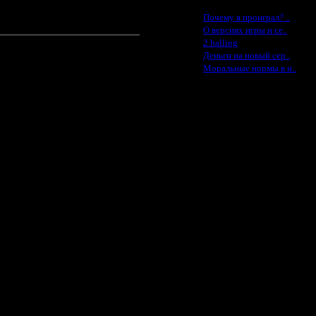
Последние статьи
·
Почему я проиграл? ..
·
О версиях игры и се..
·
2 halling
·
Деньги на новый сер..
·
Моральные нормы в и..