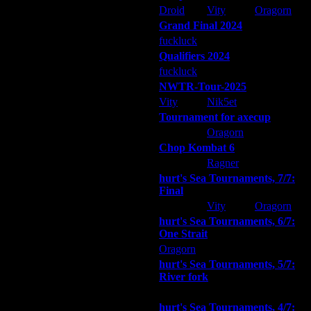
Droid
Vity
Oragorn
Grand Final 2024
fuckluck
Extasey
ARMilitar
Qualifiers 2024
fuckluck
ARMilitar
Extasey
NWTR-Tour-2025
Vity
Nik5et
ARMilitar
Tournament for axecup
ARMilitar
Oragorn
Extasey
Chop Kombat 6
hurt
Ragner
Extasey
hurt's Sea Tournaments, 7/7:
Final
Extasey
Vity
Oragorn
hurt's Sea Tournaments, 6/7:
One Strait
Oragorn
ARMilitar
Extasey
hurt's Sea Tournaments, 5/7:
River fork
Extasey
ARMilitar
Doooda
hurt's Sea Tournaments, 4/7: