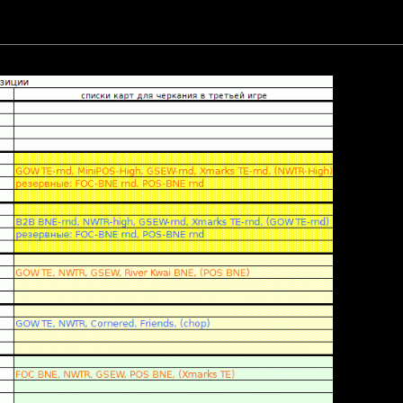
GSEW на FOC BNE
список без изменений.
общению файл: