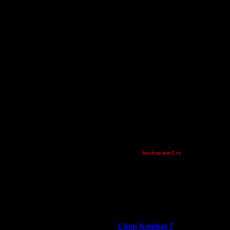
polandbb
mntbiker56
Остальные игроки
AA.GreenGoblin
FaT~PiG
JayHawkerz
Pangster2015
QuilKs
Theboy
tyrus
Wax-on
XuRnT[z]
[TD]Wargasm
backup.war2.ru
111
Okkul
kol9ni4
Остальные игроки
Победители турниров
Chop Kombat 7