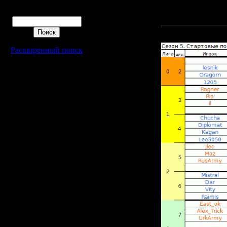
AngryNewb: поменял 
Поиск
Ukrain1985: оставила 
----------------------
Прикрепленный к со
Расширенный поиск