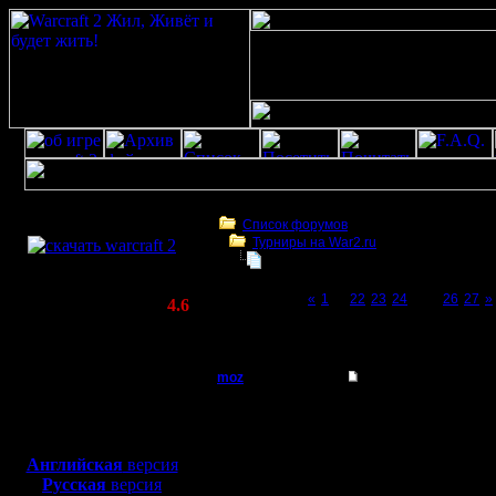
Скачать игру
бесплатно
Список форумов
Турниры на War2.ru
WarCraft 2 COMBAT
Чемпионат. Текущие результаты.
(Warcraft II BNE 2.02+)
Page 25 of 27
«
1
...
22
23
24
[25]
26
27
»
Актуальная версия:
4.6
(февраль 2020)
Чемпионат. Текущие результаты.
Совместимо с
Windows
moz
Re: Чемпионат. Тек
XP/Vista/7/8/10
Пехотинец
сыграли с Лесом. Все 
Боевой релиз, ~
40 Мб
я выиграл выбор Леса 
для игры по сети:
Регистрация:
Английская
версия
2.8.10
Русская
версия
Сообщений: 29