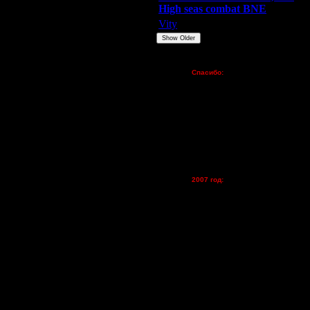
High seas combat BNE
Vity
ARMilitar
None
Show Older
Пожертвования
Спасибо:
FX - $80 (домен)
Zelya - (турниры)
lesnik
Dar - (турниры)
Kagan - (турниры)
vova1 - (хостинг)
tolsty - (хостинг)
Oragorn - (хостинг)
2007 год:
Spbwar - $400
Jade -$100
MasterKsa - $60
Lisak -$52
Cocka - $50
Konstkl - $50
Ldir - $50
Gadzila - $20
Feature -$10