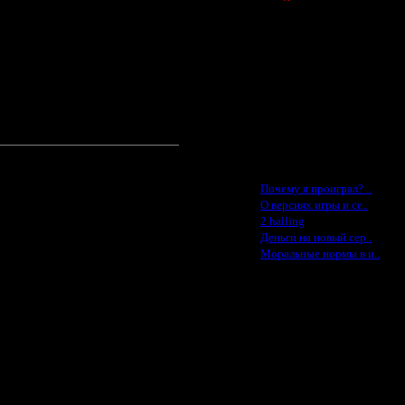
Spbwar - $400
Jade -$100
MasterKsa - $60
Lisak -$52
Cocka - $50
Konstkl - $50
Ldir - $50
Gadzila - $20
Feature -$10
Последние статьи
·
Почему я проиграл? ..
·
О версиях игры и се..
·
2 halling
·
Деньги на новый сер..
·
Моральные нормы в и..