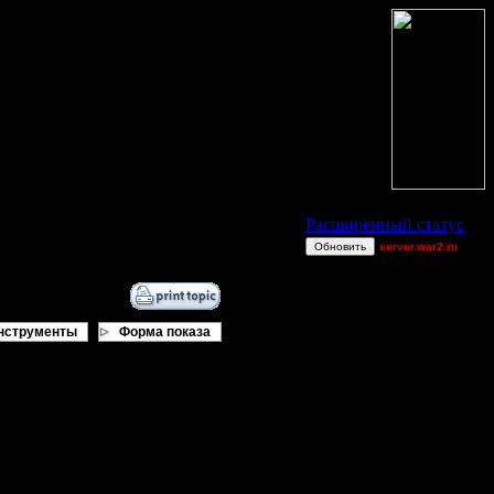
Статус Battle.Net
Расширенный статус
Обновить
server.war2.ru
gow
Raiden~
[OH]TAKEOVER
нструменты
Форма показа
ring62
allanlai
Остальные игроки
AA.GreenGoblin
Gourmet
Jordan4385
QuilKs