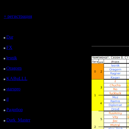
регистрацией
FreePlayer
Orest
.......................................
Вы гость здесь.
итоговый список черкан
+ регистрация
GOW TE, FOC BNE, GSE
Zelya: поменял one_v
Последний
FreePlayer: поменял (
----------------------
посетитель:
Dar
: 24 Дней 14 ч. 47
м. назад
Стартовые позиции во
FX
: 96 Дней 22 ч. 19
Прикрепленный к со
м. назад
lesnik
: 130 Дней 36 м.
назад
Oragorn
: 138 Дней 46
м. назад
KABuLLL
: 165 Дней
23 ч. 55 м. назад
starspro
: 190 Дней 11
ч. 29 м. назад
il
: 261 Дней 21 ч. 34
м. назад
Радибор
: 285 Дней 17
ч. 21 м. назад
Dark_Master
: 296
Дней 19 ч. 37 м. назад