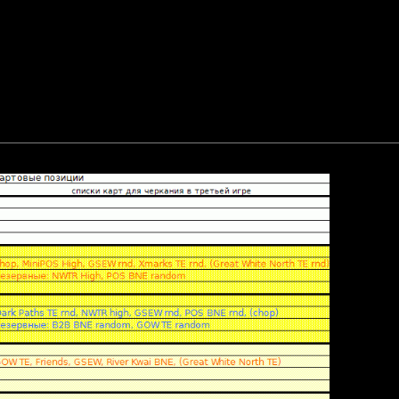
ия для 8-го дивизиона (Zelya, xaoc, FreePlayer, Orest):
W, chop, (one_vs_one)
s_one на FOC BNE
miniPOS) на (one_vs_one)
сьмого сезона:
общению файл: