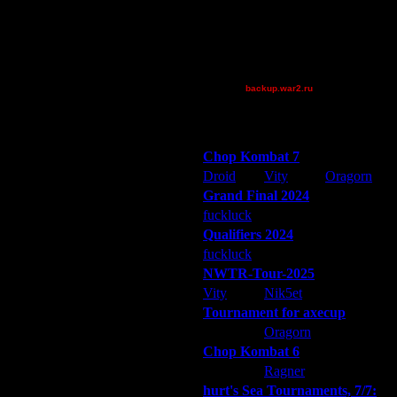
riky
Theboy
XDaVsterX
XuRnT[z]
backup.war2.ru
Остальные игроки
Победители турниров
Chop Kombat 7
Droid
Vity
Oragorn
Grand Final 2024
fuckluck
Extasey
ARMilitar
Qualifiers 2024
fuckluck
ARMilitar
Extasey
NWTR-Tour-2025
Vity
Nik5et
ARMilitar
Tournament for axecup
ARMilitar
Oragorn
Extasey
Chop Kombat 6
hurt
Ragner
Extasey
hurt's Sea Tournaments, 7/7: