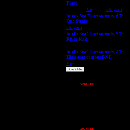
Final
Extasey
Vity
Oragorn
hurt's Sea Tournaments, 6/7:
One Strait
Oragorn
ARMilitar
Extasey
hurt's Sea Tournaments, 5/7:
River fork
Extasey
ARMilitar
Doooda
hurt's Sea Tournaments, 4/7:
High seas combat BNE
Vity
ARMilitar
None
Show Older
Пожертвования
Спасибо:
FX - $80 (домен)
Zelya - (турниры)
lesnik
Dar - (турниры)
Kagan - (турниры)
vova1 - (хостинг)
tolsty - (хостинг)
Oragorn - (хостинг)
2007 год: