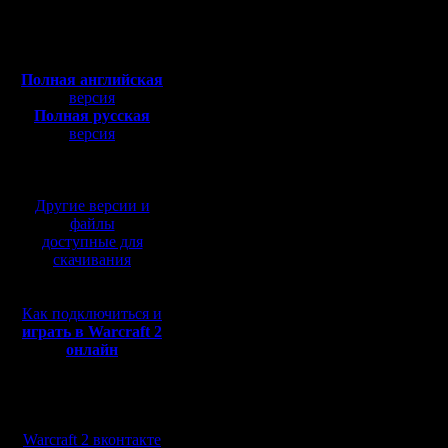
Откуда:
3.
Полная версия, ~
450
iL
Мб
Chucha
с музыкой и видео:
Rio
fuckluck
Полная английская
.......................................
версия
итоговый список черкан
Полная русская
chop, MiniPOS High, G
версия
резервные: NWTR Hig
il: поменял GOW TE ra
перевод от war2.ru на
fuckluck: поменял (FO
базе перевода от СПК
----------------------
4.
Другие версии и
Moz
файлы
Raimis
доступные для
Diplomat
скачивания
Droid
.......................................
итоговый список черкан
Dark Paths TE random
Как подключиться и
резервные: B2B BNE 
Moz: поменял Xmarks 
играть в Warcraft 2
Droid: поменял (?) (Xm
онлайн
----------------------
5.
RusArmy
Мы в социальных
Vity
сетях:
Jlec
Warcraft 2 вконтакте
Mistral