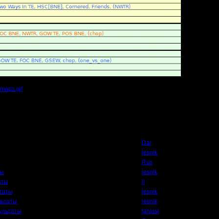
maps.gif
(Размер файла:
24.15
Кб; 718 Нажатий:)
Автор
Dar
lesnik
Rus
ты
lesnik
аты
il
ьтаты
lesnik
льтаты
lesnik
ультаты
tankist