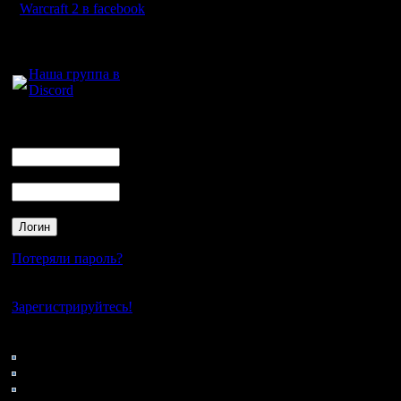
.......................................
Warcraft 2 в facebook
итоговый список черкани
GOW TE, Friends, GSEW,
Для голосового
RusArmy: поменял ch
общения:
Mistral: поменял (Two W
----------------------
Наша группа в
Discord
6.
Alex_Trick
East_ok
Логин
Ukr_Army
Ник
.......................................
итоговый список черкан
Two Ways In TE, HSC[B
Пароль
Alex_Trick: оставил с
Ukr_Army: оставил сп
----------------------
7.
BatDev
Потеряли пароль?
Nemo
Zub
.......................................
Нет своего аккаунта?
итоговый список черка
Зарегистрируйтесь!
FOC BNE, NWTR, GOW 
BatDev: поменял Xmar
Zub: поменял (Xmarks 
Кто на сайте
----------------------
66: Гости
0: Пользователи
8.
Zelya
4121: Пользователи с
xaoc