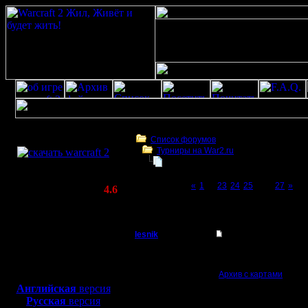
Скачать игру
бесплатно
Список форумов
Турниры на War2.ru
WarCraft 2 COMBAT
Чемпионат. Текущие результаты.
(Warcraft II BNE 2.02+)
Page 26 of 27
«
1
...
23
24
25
[26]
27
»
Актуальная версия:
4.6
(февраль 2020)
Чемпионат. Текущие результаты.
Совместимо с
Windows
lesnik
Re: Чемпионат. Тек
XP/Vista/7/8/10
Полубог
8 сезон (09.05.2018-30
Боевой релиз, ~
40 Мб
Архив с картами
не из
для игры по сети:
Регистрация:
Английская
версия
4.12.16
Скорректированы див
Русская
версия
Сообщений: 448
----------------------