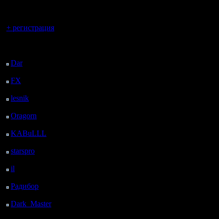
регистрацией
Вы гость здесь.
+ регистрация
Последний
посетитель:
Dar
: 25 Дней 9 ч. 56
м. назад
FX
: 97 Дней 17 ч. 28
м. назад
lesnik
: 130 Дней 19 ч.
45 м. назад
Oragorn
: 138 Дней 19
ч. 55 м. назад
KABuLLL
: 166 Дней
19 ч. 4 м. назад
starspro
: 191 Дней 6 ч.
38 м. назад
il
: 262 Дней 16 ч. 43
м. назад
Радибор
: 286 Дней 12
ч. 30 м. назад
Dark_Master
: 297
Дней 14 ч. 46 м. назад