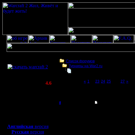
Скачать игру
бесплатно
Список форумов
Турниры на War2.ru
WarCraft 2 COMBAT
Чемпионат. Текущие результаты.
(Warcraft II BNE 2.02+)
Page 26 of 27
«
1
...
23
24
25
[26]
27
»
Актуальная версия:
4.6
(февраль 2020)
Чемпионат. Текущие результаты.
Совместимо с
Windows
il
Re: Чемпионат. Тек
XP/Vista/7/8/10
Добрый Админ
Цитата:
Боевой релиз, ~
40 Мб
даже весь сезон цели
для игры по сети:
Регистрация:
Английская
версия
10.5.06
Подтверждаю, я напри
Русская
версия
Сообщений: 2471
отыграть свои 6-9 игр 