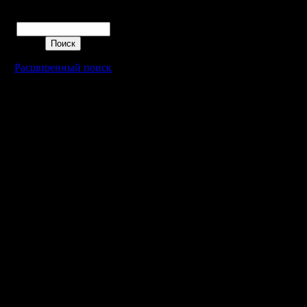
Поиск
Расширенный поиск
Warcraft 2 - скачать бесплатно русскую версию, warcraft 2 серве
- Генерация