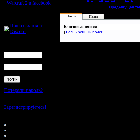
Warcraft 2 в facebook
«
Предыдущая те
Для голосового
Поиск
Права
общения:
Наша группа в
Ключевые слова:
Discord
[
Расширенный поиск
]
Логин
Ник
Пароль
Потеряли пароль?
Нет своего аккаунта?
Зарегистрируйтесь!
Кто на сайте
253: Гости
0: Пользователи
4121: Пользователи с