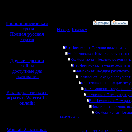
Откуда:
Это в случае когда зан
Полная версия, ~
450
А вот в последние пар
Мб
вот нет никого...
с музыкой и видео:
Полная английская
»
17.5.18 14:21
версия
Наверх
|
К началу
Полная русская
версия
Ответов
перевод от war2.ru на
Re: Чемпионат. Текущие результаты
базе перевода от СПК
Re: Чемпионат. Текущие результаты
Re: Чемпионат. Текущие результаты
Другие версии и
файлы
Re: Чемпионат. Текущие результа
доступные для
Чемпионат. Текущие результаты
скачивания
Чемпионат. Текущие результат
Re: Чемпионат. Текущие резу
Re: Чемпионат. Текущие рез
Как подключиться и
Чемпионат. Текущие резул
играть в Warcraft 2
Re: Чемпионат. Текущие 
онлайн
Чемпионат. Текущие ре
Re: Чемпионат. Текущ
результаты
Мы в социальных
сетях:
Warcraft 2 вконтакте
Page 26 of 27
«
1
...
23
24
25
[26]
27
»