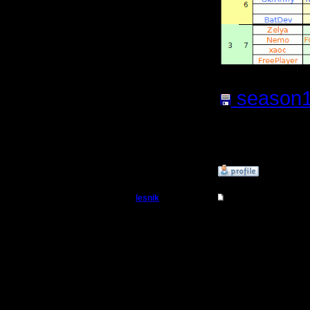
season1
(Размер 
Нажатий:
»
12.12.18 21:40
lesnik
Чемпионат. Текущие
Полубог
Итоги 11-
Регистрация:
4.12.16
Продвиже
Сообщений: 448
Откуда:
Чемпион В