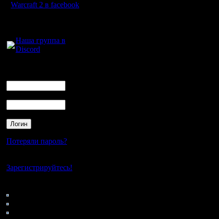
Warcraft 2 в facebook
7 и 8 ди
Для голосового
общения:
Наша группа в
Discord
статисти
Логин
Ник
Процентн
Пароль
матчах
% карта
-----------
Потеряли пароль?
15,91 
Нет своего аккаунта?
15,91 G
Зарегистрируйтесь!
15,91 N
Кто на сайте
80: Гости
13,64 ch
0: Пользователи
4121: Пользователи с
6,82 FR