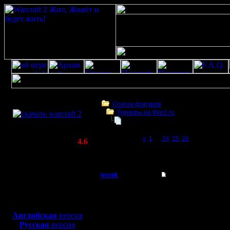
Скачать игру
бесплатно
Список форумов
Турниры на War2.ru
WarCraft 2 COMBAT
Чемпионат. Текущие результаты.
(Warcraft II BNE 2.02+)
Page 27 of 27
«
1
...
24
25
26
[27]
Актуальная версия:
4.6
(февраль 2020)
Чемпионат. Текущие результаты.
Совместимо с
Windows
lesnik
Чемпионат. Текущие
XP/Vista/7/8/10
Полубог
Итоги деc
Боевой релиз, ~
40 Мб
для игры по сети:
Регистрация:
Английская
версия
4.12.16
Русская
версия
Продвиже
Сообщений: 448