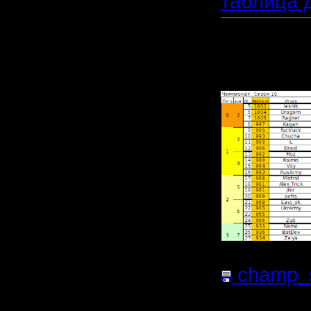
таблица д
Прикреп
файл:
champ_s
файла:
3