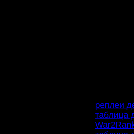
11,7 Zub
10,5 Rus
9,7 Alex_
8,5 Raim
8,3 Mistr
7 Moz 2
7 pofig 
реплеи де
таблица 
War2Rank