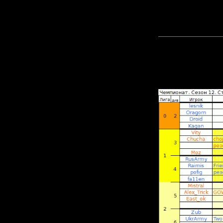
Стартовые
Прикреп
файл: