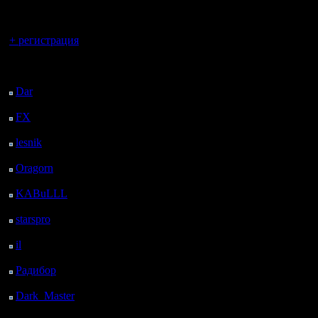
регистрацией
6,82 HS
Вы гость здесь.
6,82 TW
+ регистрация
4,55 MA
Последний
посетитель:
2,27 DE
Dar
: 26 Дней 22 ч. 19
м. назад
2,27 DIT
FX
: 99 Дней 5 ч. 51
м. назад
2,27 G
lesnik
: 132 Дней 8 ч. 9
2,27 MT
м. назад
Oragorn
: 140 Дней 8
2,27 SK
ч. 18 м. назад
KABuLLL
: 168 Дней
2,27 XM
7 ч. 27 м. назад
starspro
: 192 Дней 19
-----------
ч. 1 м. назад
il
: 264 Дней 5 ч. 6 м.
назад
Радибор
: 288 Дней 53
м. назад
Dark_Master
: 299
Дней 3 ч. 10 м. назад