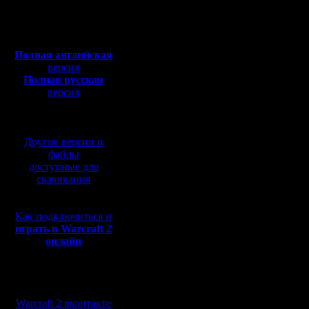
Откуда:
Чемпион 
Полная версия, ~
450
Мб
Чемпион П
с музыкой и видео:
Полная английская
Чемпион В
версия
Полная русская
Чемпион 
версия
перевод от war2.ru на
базе перевода от СПК
Остальны
Другие версии и
дивизион
файлы
доступные для
вверх:
скачивания
Vity пере
Как подключиться и
EastOk п
играть в Warcraft 2
онлайн
вниз:
Мы в социальных
Kagan ве
сетях:
Warcraft 2 вконтакте