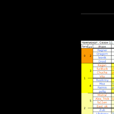
сезона:
Прикреп
файл: