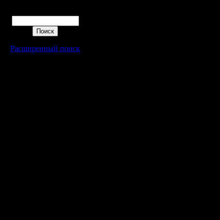
------------
Поиск
слева - 
(в минута
Расширенный поиск
справа -
на все иг
------------
15,6 Kag
15,3 Vity
13,3 Ora
13,0 fuck
13,0 Dro
12,4 Rag
12,2 lesn
11,7 Eas