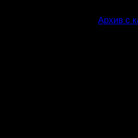
Регистрация:
4.12.16
Архив с 
Сообщений: 448
Откуда:
Скоррект
списки к
игре.
-------------
3.
Vity
Chucha
Moz
................