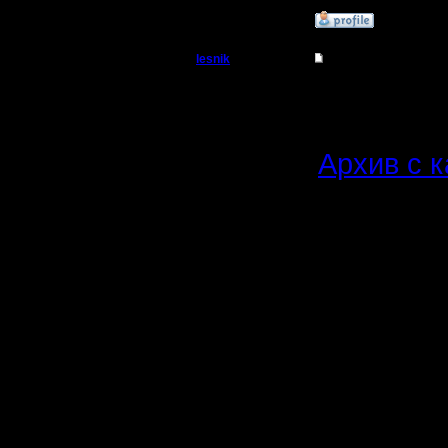
»
12.12.18 21:16
lesnik
Re: Чемпионат. Тек
Полубог
11 сезон 
Регистрация:
4.12.16
Архив с 
Сообщений: 448
Откуда:
Скоррект
списки к
игре.
-------------
3.
Kagan