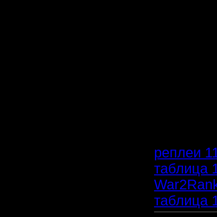
9,4 fuck
9,0 fa11
9,0 Mistr
среднее в
общего ко
11,44 min
реплеи 11
таблица 1
War2Rank
таблица 1