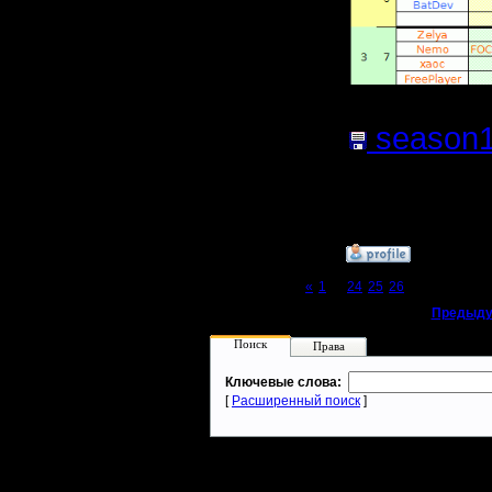
season1
(Размер 
Нажатий:
»
22.1.19 14:25
Page 27 of 27
«
1
...
24
25
26
[27]
«
Предыду
Поиск
Права
Ключевые слова:
[
Расширенный поиск
]