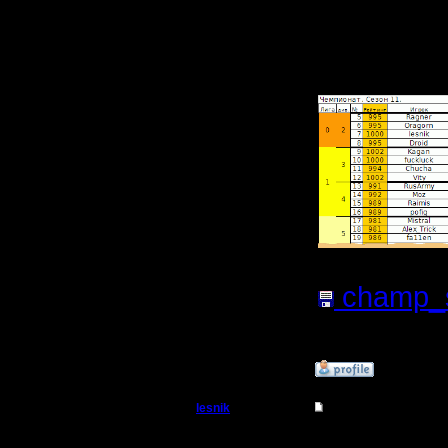
Прикреп
файл:
champ_se
файла:
2
»
22.1.19 13:38
lesnik
Re: Чемпионат. Тек
Полубог
12 сезон 