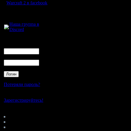
б) При равенстве смот
Warcraft 2 в facebook
в) При "круге" из трех
набранных побед в хо
Для голосового
Правила корректирую 
общения:
Предложения 7 и 8 до
машинами не будут име
Наша группа в
Discord
Dmitr
P.S.: Про смысл не оч
Логин
турнира"? И в чем он 
Ник
Подредактировал прав
Пароль
учетом его примечаний
пункт 7 относительно
только со временем на
Пока все...
Dmitr
Потеряли пароль?
Dmitr!! Может быть не
зрения стольким людям,
где про "ВСЕГО ТУРНИ
Нет своего аккаунта?
- (1е серьезное) - Та
Зарегистрируйтесь!
которые хотят победит
подходить ответственн
тяжеловато.
Кто на сайте
- (2e серьезное) - При
74: Гости
долго в частности для
0: Пользователи
- (3е серьезное) - Ет
предлагаеш при 2х ко
4121: Пользователи с
при 3х надо весь?