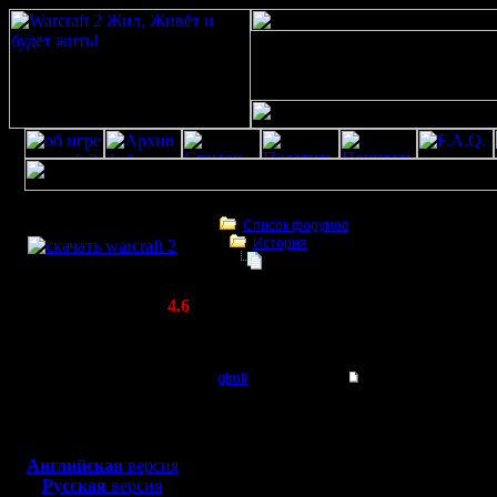
Скачать игру
бесплатно
Список форумов
История
WarCraft 2 COMBAT
Swamp:Tурнир 2Х2 - 2
(Warcraft II BNE 2.02+)
Актуальная версия:
4.6
(февраль 2020)
Swamp:Tурнир 2Х2 - 2
Совместимо с
Windows
gimli
Swamp:Tурнир 2Х2 -
XP/Vista/7/8/10
Мастер
-=-=-=-=-=-=-=-=-=-=-=-
Боевой релиз, ~
40 Мб
Дата: Fri, 12 Dec 1997 
Тема: Tурнир 2Х2 - 2
для игры по сети:
Регистрация:
-=-=-=-=-=-=-=-=-=-=-=-
Английская
версия
13.6.05
Русская
версия
Сообщений: 477
Да, уже места не хвата