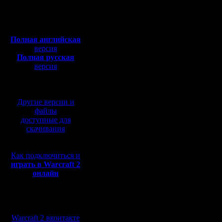
Откуда: Moscow
Вот еще придумал:
Полная версия, ~
450
7. На hellme не рубит
Мб
стенок, где выбрасыв
с музыкой и видео:
когда цвет покинул эт
здание . Причем когда
Полная английская
забежал обратно то ег
версия
Тоже самое для dimon
Полная русская
центра или закладки з
версия
переигррыш)
8. Предлагаю играть то
перевод от war2.ru на
базе перевода от СПК
Nimez
Вывод: все должны иг
так, как я предлагал 
Другие версии и
побед и поражений во 
файлы
системе присуждения п
доступные для
конкретно сыграны мат
скачивания
Vovchik.
Как подключиться и
IMHO надо играть до 3
турнира!!!!!!!!!!
играть в Warcraft 2
DANILA
онлайн
Ну так что? Давайте 
Nimez'ом. OK? То ест
Мы в социальных
примерно следующим 
сетях:
а) Каждой команде иде
Warcraft 2 вконтакте
(1:0 или 0:1).