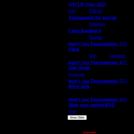
NWTR-Tour-2025
Vity
Nik5et
ARMilitar
Tournament for axecup
ARMilitar
Oragorn
Extasey
Chop Kombat 6
hurt
Ragner
Extasey
hurt's Sea Tournaments, 7/7:
Final
Extasey
Vity
Oragorn
hurt's Sea Tournaments, 6/7:
One Strait
Oragorn
ARMilitar
Extasey
hurt's Sea Tournaments, 5/7:
River fork
Extasey
ARMilitar
Doooda
hurt's Sea Tournaments, 4/7:
High seas combat BNE
Vity
ARMilitar
None
Show Older
Пожертвования
Спасибо: