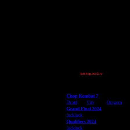
Pangster2015
Остальные игроки
AA.GreenGoblin
BlueFlare[AS]
boogiemaster
Eon
FaT~PiG
jonnypoloko
Jordan4385
Mr.SlaYeR
[TD]Wargasm
backup.war2.ru
Остальные игроки
Победители турниров
Chop Kombat 7
Droid
Vity
Oragorn
Grand Final 2024
fuckluck
Extasey
ARMilitar
Qualifiers 2024
fuckluck
ARMilitar
Extasey