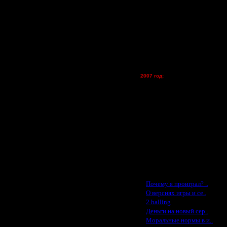
FX - $80 (домен)
Zelya - (турниры)
lesnik
Dar - (турниры)
Kagan - (турниры)
vova1 - (хостинг)
tolsty - (хостинг)
Oragorn - (хостинг)
2007 год:
Spbwar - $400
Jade -$100
MasterKsa - $60
Lisak -$52
Cocka - $50
Konstkl - $50
Ldir - $50
Gadzila - $20
Feature -$10
Последние статьи
·
Почему я проиграл? ..
·
О версиях игры и се..
·
2 halling
·
Деньги на новый сер..
·
Моральные нормы в и..