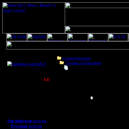
Скачать игру
бесплатно
Список форумов
Отзывы и Пожелания
WarCraft 2 COMBAT
Спасибо
(Warcraft II BNE 2.02+)
Актуальная версия:
4.6
(февраль 2020)
Спасибо
Совместимо с
Windows
Гость
Спасибо
XP/Vista/7/8/10
играл в вар2 еще в 200
Боевой релиз, ~
40 Мб
сайт есть. Здорово!
для игры по сети:
Английская
версия
Русская
версия