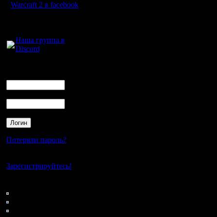
Warcraft 2 в facebook
Для голосового
общения:
Наша группа в
Discord
Логин
Ник
Пароль
Потеряли пароль?
Нет своего аккаунта?
Зарегистрируйтесь!
Кто на сайте
91: Гости
0: Пользователи
4121: Пользователи с