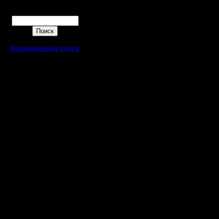
Поиск
Расширенный поиск
Warcraft 2 - скачать бесплатно русскую версию, warcraft 2 серве
- Генерация