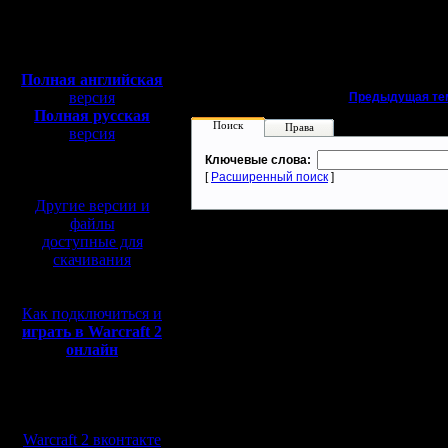
Полная версия, ~
450
Мб
»
24.4.14 16:44
с музыкой и видео:
Полная английская
версия
«
Предыдущая те
Полная русская
Поиск
Права
версия
перевод от war2.ru на
Ключевые слова:
базе перевода от СПК
[
Расширенный поиск
]
Другие версии и
файлы
доступные для
скачивания
Как подключиться и
играть в Warcraft 2
онлайн
Мы в социальных
сетях:
Warcraft 2 вконтакте