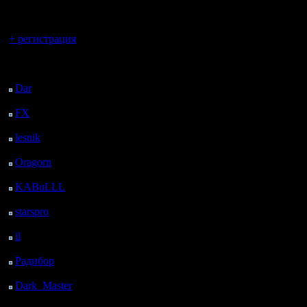
регистрацией
Вы гость здесь.
+ регистрация
Последний
посетитель:
Dar
: 27 Дней 16 ч. 49
м. назад
FX
: 100 Дней 21 м.
назад
lesnik
: 133 Дней 2 ч.
39 м. назад
Oragorn
: 141 Дней 2
ч. 48 м. назад
KABuLLL
: 169 Дней
1 ч. 57 м. назад
starspro
: 193 Дней 13
ч. 31 м. назад
il
: 264 Дней 23 ч. 36
м. назад
Радибор
: 288 Дней 19
ч. 23 м. назад
Dark_Master
: 299
Дней 21 ч. 40 м. назад