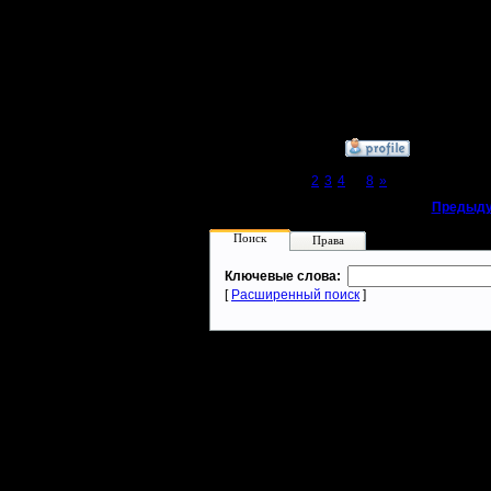
[ Редакти
15:23 ]
»
23.8.05 16:16
Page 1 of 8
[1]
2
3
4
...
8
»
«
Предыду
Поиск
Права
Ключевые слова:
[
Расширенный поиск
]
Warcraft 2 - скачать бесплатно русскую версию, warcraft 2 серве
- Генерация