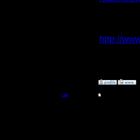
Откуда:
Н.Новгород
:)
Заказал 
http://www
--
Warcraft 
»
13.8.05 16:48
Ldir
Re: APM , важность
Админ
да ты в 
не отсле
Регистрация:
25.2.05
А вот ко
Сообщений: 1017
Откуда:
Н.Новгород
исопользу