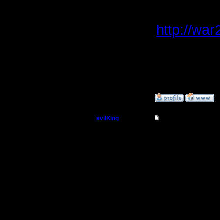
ясно, что
http://war2
--
Warcraft 
»
15.8.05 19:13
evilKing
Re: APM , важность
Пехотинец
У меня Lo
столу. Н
Регистрация:
12.7.05
ничего уд
Сообщений: 11
Откуда:
держал :))
Ldir, в э
и 12 ошиб