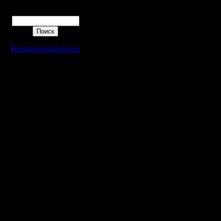
Админ
Уговорил,
Поиск
До этого 
Регистрация:
25.2.05
Intellmos
Сообщений: 1017
Откуда:
Расширенный поиск
Н.Новгород
Сразу зам
сравнению
Меньший 
А также в
тяжелее.
пойму, вр
позицион
но и тру
ощутимо 