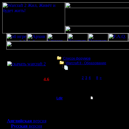
Скачать игру
бесплатно
Список форумов
Warcraft II - Образование
WarCraft 2 COMBAT
APM , важность мыши
(Warcraft II BNE 2.02+)
Page 1 of 8
[1]
2
3
4
...
8
»
Актуальная версия:
4.6
(февраль 2020)
APM , важность мыши
Совместимо с
Windows
Ldir
APM , важность мы
XP/Vista/7/8/10
Админ
Actions P
Боевой релиз, ~
40 Мб
для игры по сети:
в минуту.
Регистрация:
Английская
версия
25.2.05
Русская
версия
Для проф
Сообщений: 1017