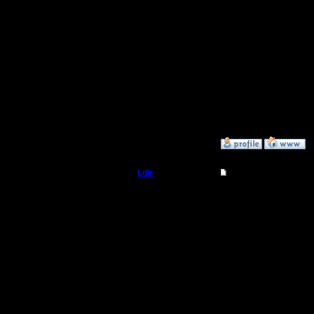
Вроде ка
вы вытащ
Посмотри
--
Warcraft 
»
11.8.05 14:24
Ldir
Re: APM , важность
Админ
Разобрал,
возможно 
Регистрация:
25.2.05
что накл
Сообщений: 1017
Откуда:
Н.Новгород
уменьшен