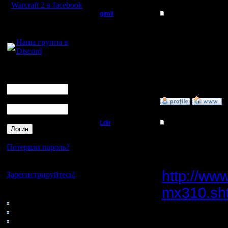
Warcraft 2 в facebook
gimli
Re: APM , важность
Для голосового
Мастер
Приобрел
общения:
Наша группа в
рекоменд
Discord
Регистрация:
13.6.05
Сообщений: 477
Логин
Откуда: Moscow
Ник
Пароль
»
10.8.05 20:39
Ldir
Re: APM , важность
Админ
Безуслов
Потеряли пароль?
професси
Регистрация:
Нет своего аккаунта?
25.2.05
http://www
Зарегистрируйтесь!
Сообщений: 1017
Откуда:
Н.Новгород
mx310.sh
Кто на сайте
214: Гости
Стоимост
0: Пользователи
4121: Пользователи с