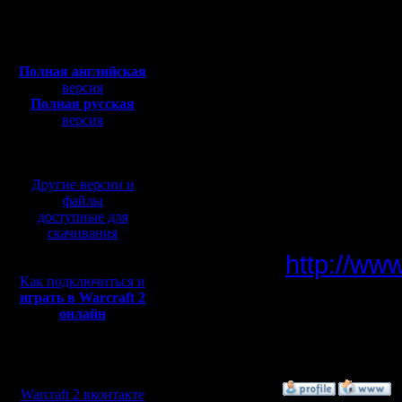
Откуда:
Н.Новгород
несомнен
Полная версия, ~
450
Мб
APM.
с музыкой и видео:
Полная английская
версия
Полная русская
версия
перевод от war2.ru на
Статья о
базе перевода от СПК
натаскива
Другие версии и
Там речь 
файлы
доступные для
имеет зн
скачивания
http://ww
Как подключиться и
играть в Warcraft 2
онлайн
--
Warcraft 
Мы в социальных
сетях:
»
9.8.05 13:56
Warcraft 2 вконтакте