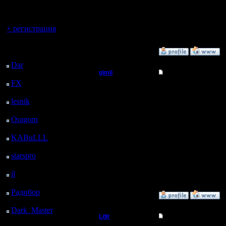
регистрацией
--
Вы гость здесь.
Warcraft 
+ регистрация
Последний
»
11.8.05 00:24
посетитель:
Dar
: 25 Дней 8 ч. 12
gimli
Re: APM , важность
м. назад
FX
: 97 Дней 15 ч. 44
Мастер
Основной
м. назад
lesnik
: 130 Дней 18 ч.
характери
Регистрация:
2 м. назад
13.6.05
Oragorn
: 138 Дней 18
небольшо
Сообщений: 477
ч. 11 м. назад
Откуда: Moscow
KABuLLL
: 166 Дней
над коле
17 ч. 20 м. назад
повесился
starspro
: 191 Дней 4 ч.
54 м. назад
испытал,
il
: 262 Дней 14 ч. 59
м. назад
Радибор
: 286 Дней 10
»
11.8.05 13:57
ч. 46 м. назад
Dark_Master
: 297
Ldir
Re: APM , важность
Дней 13 ч. 3 м. назад