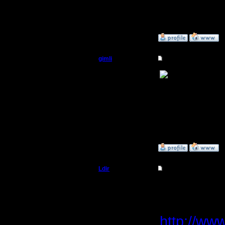
--
Warcraft 
»
13.8.05 15:13
gimli
Re: APM , важность
Мастер
Ты мы
скользи п
Регистрация:
13.6.05
рекоменд
Сообщений: 477
Откуда: Moscow
подушечк
»
13.8.05 15:20
Ldir
Re: APM , важность
Админ
Коврик с 
Конечно н
Регистрация:
25.2.05
http://www
Сообщений: 1017