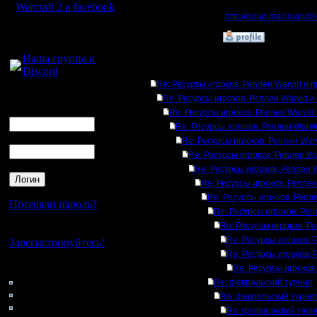
Warcraft 2 в facebook
RusArmy:
http://cloud.mail.ru/pu
Для голосового
»
15.1.17 14:47
общения:
Наша группа в
Discord
Ответов
Re: Ресурсы игроков. Реплеи Warvid и 
Логин
Re: Ресурсы игроков. Реплеи Warvid и
Ник
Re: Ресурсы игроков. Реплеи Warvid
Re: Ресурсы игроков. Реплеи Warvi
Пароль
Re: Ресурсы игроков. Реплеи War
Re: Ресурсы игроков. Реплеи Wa
Re: Ресурсы игроков. Реплеи 
Re: Ресурсы игроков. Реплеи
Re: Ресурсы игроков. Репл
Потеряли пароль?
Re: Ресурсы игроков. Реп
Re: Ресурсы игроков. Р
Нет своего аккаунта?
Re: Ресурсы игроков. 
Зарегистрируйтесь!
Re: Ресурсы игроков. 
Кто на сайте
Re: Ресурсы игроков
39: Гости
Re: февральский турнир
0: Пользователи
Re: февральский турни
4121: Пользователи с
Re: февральский турн