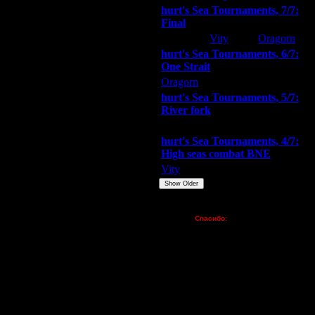
hurt's Sea Tournaments, 7/7:
Final
Extasey
Vity
Oragorn
hurt's Sea Tournaments, 6/7:
One Strait
Дата
Oragorn
ARMilitar
Extasey
16.1.17 10:03
hurt's Sea Tournaments, 5/7:
18.1.17 14:16
River fork
18.1.17 14:40
Extasey
ARMilitar
Doooda
18.1.17 16:54
31.1.17 18:40
hurt's Sea Tournaments, 4/7:
High seas combat BNE
31.1.17 23:21
1.2.17 12:24
Vity
ARMilitar
None
1.2.17 12:42
Show Older
2.2.17 14:52
Пожертвования
2.2.17 15:51
Спасибо:
2.2.17 16:54
FX - $80 (домен)
2.2.17 16:57
Zelya - (турниры)
2.2.17 16:59
lesnik
Dar - (турниры)
20.2.17 22:55
Kagan - (турниры)
25.2.17 03:06
vova1 - (хостинг)
27.2.17 05:44
tolsty - (хостинг)
27.2.17 11:42