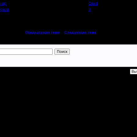
рнир
Droid
урнир
il
«
Предыдущая тема
|
Следующая тема
»