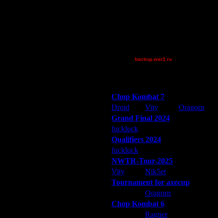
Jordan4385
riky
Theboy
tyrus
x-DW-x)Joshua(
backup.war2.ru
Остальные игроки
Победители турниров
Chop Kombat 7
Droid
Vity
Oragorn
Grand Final 2024
fuckluck
Extasey
ARMilitar
Qualifiers 2024
fuckluck
ARMilitar
Extasey
NWTR-Tour-2025
Vity
Nik5et
ARMilitar
Tournament for axecup
ARMilitar
Oragorn
Extasey
Chop Kombat 6
hurt
Ragner
Extasey