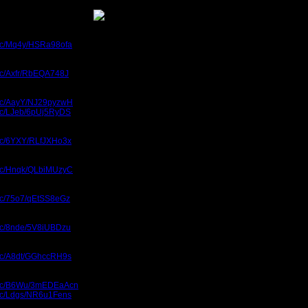
ое наполнение от всех
blic/Mq4y/HSRa98ofa
blic/Axfr/RbEQA748J
blic/AayY/NJ29pyzwH
blic/LJeb/6pUj5RyDS
(чемпионат отдельно)
blic/6YXY/RLfJXHo3x
blic/Hnqk/QLbiMUzyC
blic/75o7/qEtSS8eGz
blic/8nde/5V8iUBDzu
blic/A8dt/GGhccRH9s
ublic/B6Wu/3mEDEaAcn
blic/Ldgs/NR6u1Fens
(новое)