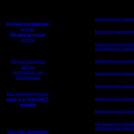
Откуда: Санкт-
Петербург
Надеюсь на постепенн
Полная версия, ~
450
Мб
Alex_Trick:
с музыкой и видео:
http://cloud.mail.ru/pu
Полная английская
Available:
версия
http://cloud.mail.ru/pu
Полная русская
версия
Dar:
http://cloud.mail.ru/pu
перевод от war2.ru на
http://cloud.mail.ru/pu
базе перевода от СПК
Droid
Другие версии и
http://cloud.mail.ru/pu
файлы
il:
доступные для
http://cloud.mail.ru/pu
скачивания
Kagan:
http://cloud.mail.ru/pu
Как подключиться и
Oragorn:
играть в Warcraft 2
http://cloud.mail.ru/pu
онлайн
Radibor:
http://cloud.mail.ru/pu
Ragner:
Мы в социальных
http://cloud.mail.ru/p
сетях:
http://cloud.mail.ru/pu
Warcraft 2 вконтакте