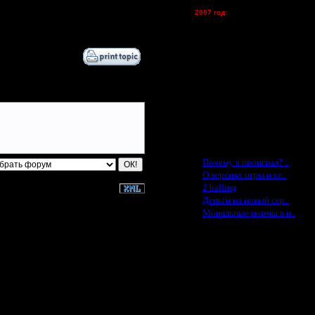
Oragorn - (хостинг)
9.4.17 14:01
2007 год:
Spbwar - $400
15.5.17 10:45
Jade -$100
MasterKsa - $60
Lisak -$52
Cocka - $50
Konstkl - $50
Ldir - $50
Gadzila - $20
Feature -$10
Последние статьи
·
Почему я проиграл? ..
·
О версиях игры и се..
·
2 halling
·
Деньги на новый сер..
·
Моральные нормы в и..