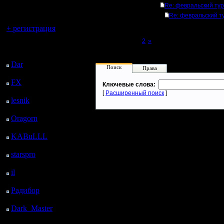
регистрацией
Re: февральский ту
Re: февральский т
Вы гость здесь.
+ регистрация
Page 1 of 2
[1]
2
»
Последний
посетитель:
Dar
: 24 Дней 21 ч. 15
Поиск
Права
м. назад
FX
: 97 Дней 4 ч. 47
Ключевые слова:
м. назад
[
Расширенный поиск
]
lesnik
: 130 Дней 7 ч. 5
м. назад
Oragorn
: 138 Дней 7
ч. 14 м. назад
KABuLLL
: 166 Дней
6 ч. 23 м. назад
starspro
: 190 Дней 17
ч. 57 м. назад
il
: 262 Дней 4 ч. 3 м.
назад
Радибор
: 285 Дней 23
ч. 50 м. назад
Dark_Master
: 297
Дней 2 ч. 6 м. назад