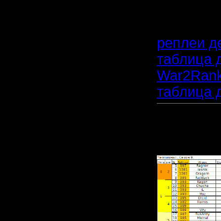
реплеи де
таблица 
War2Rank
таблица д
Прикреп
файл: