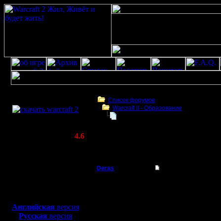
Скачать игру
бесплатно
Список форумов
Warcraft II - Образование
WarCraft 2 COMBAT
ПЕОНЫ
(Warcraft II BNE 2.02+)
Актуальная версия:
4.6
(февраль 2020)
ПЕОНЫ
Совместимо с
Windows
Deras
ПЕОНЫ
XP/Vista/7/8/10
Захватчик
Добрый в
Боевой релиз, ~
40 Мб
для игры по сети:
Я часто 
Регистрация:
Английская
версия
13.8.16
Русская
версия
форума,та
Сообщений: 79