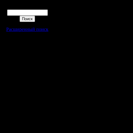
(шутка ко
Поиск
еще Пеон
Расширенный поиск
Действит
зависит о
тактики и
карты.
Ну, и есл
зашли и 
надо сро
голд и си
Знаю нес
которых 