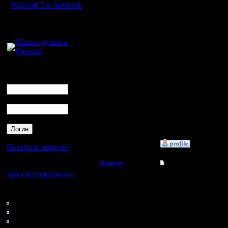
рамки.Ск
Warcraft 2 в facebook
оптимальн
Для голосового
общения:
одну баз
Наша группа в
Discord
зависит и
карты,но
Логин
Ник
возьмем 
Пароль
знакомую
ресурсы.
»
19.11.17 02:31
Потеряли пароль?
Oragorn
Re: ПЕОНЫ
Нет своего аккаунта?
Зарегистрируйтесь!
Полубог
Честно го
Кто на сайте
твоих игр
Регистрация:
79: Гости
14.10.13
0: Пользователи
Алексом, 
Сообщений: 914
4121: Пользователи с
Откуда: Санкт-