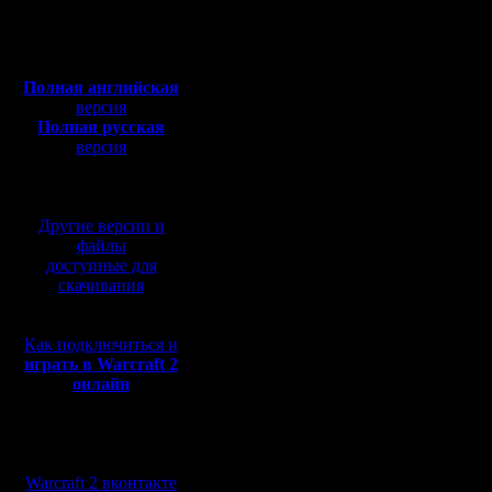
Откуда: Киев
нигде ещ
Полная версия, ~
450
Мб
внятного 
с музыкой и видео:
Полная английская
пишут по
версия
Полная русская
все врем
версия
перевод от war2.ru на
строить,н
базе перевода от СПК
очередь 
Другие версии и
пеонов та
файлы
доступные для
ашане во
скачивания
скидок.А
Как подключиться и
лесом.Пр
играть в Warcraft 2
онлайн
понимаю,
ничего н
Мы в социальных
должны ж
сетях:
Warcraft 2 вконтакте