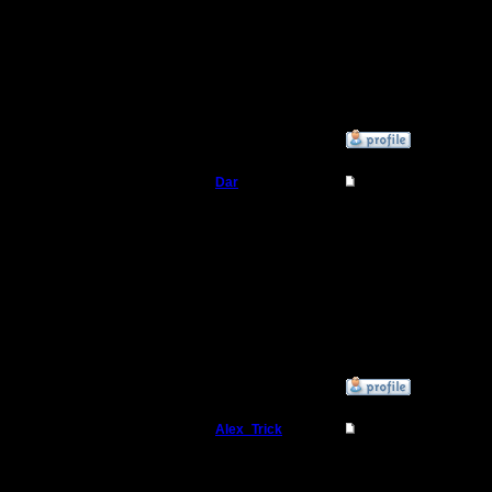
не сказа
наверное
ресурсов(
»
19.11.17 03:56
Dar
Re: ПЕОНЫ
Полубог
Оставь о
постоянн
Регистрация:
21.7.16
тогда рес
Сообщений: 449
Откуда:
Махачкала
на апгре
»
19.11.17 21:58
Alex_Trick
Re: ПЕОНЫ
Командир
апать ТН,