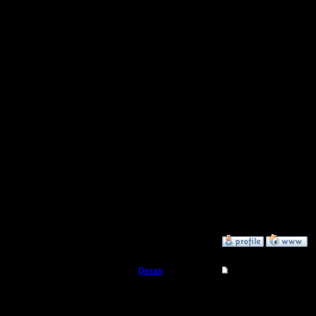
когда их 
(На ночь 
тему про 
гляну, ил
чего-нит
что умног
[ Редакти
19.11.17 0
»
19.11.17 03:08
Deras
Re: ПЕОНЫ
Захватчик
Тогда ка