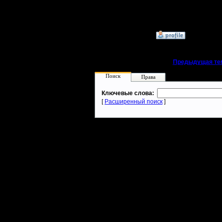
область
»
20.11.17 23:22
«
Предыдущая те
Поиск
Права
Ключевые слова:
[
Расширенный поиск
]
Warcraft 2 - скачать бесплатно русскую версию, warcraft 2 серве
- Генерация