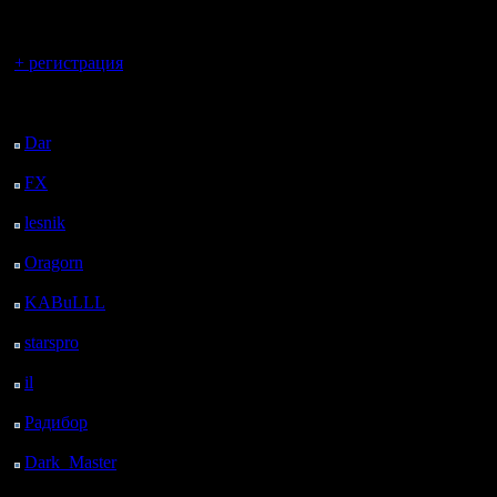
регистрацией
Петербург
пеонов. И
постоянн
Вы гость здесь.
+ регистрация
фермами.
Последний
посетитель:
Dar
: 24 Дней 20 ч. 31
А по пов
м. назад
FX
: 97 Дней 4 ч. 3 м.
нужно дел
назад
lesnik
: 130 Дней 6 ч.
много не 
21 м. назад
Пеоны - э
Oragorn
: 138 Дней 6
ч. 30 м. назад
кровь тво
KABuLLL
: 166 Дней
5 ч. 39 м. назад
твоей арм
starspro
: 190 Дней 17
ч. 13 м. назад
Спроси Ра
il
: 262 Дней 3 ч. 19 м.
назад
пеонов вс
Радибор
: 285 Дней 23
ч. 6 м. назад
больше, ч
Dark_Master
: 297
противни
Дней 1 ч. 22 м. назад