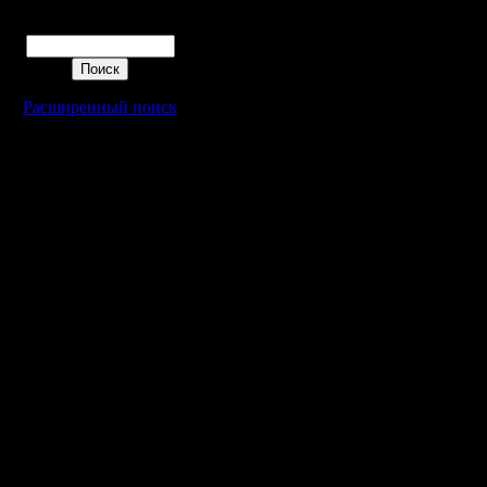
Поиск
Расширенный поиск
Warcraft 2 - скачать бесплатно русскую версию, warcraft 2 серве
- Генерация