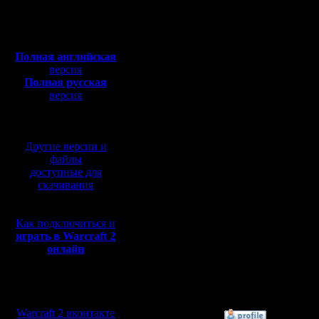
времени 
Сообщений:
Полная версия, ~
450
65535
миникарт
Откуда:
Мб
с музыкой и видео:
панели "
Полная английская
версия
миникарту
Полная русская
Удалил и
версия
перевод от war2.ru на
игру - вс
базе перевода от СПК
нет. Став
Другие версии и
файлы
миникарт
доступные для
скачивания
сайте) - 
Как подключиться и
Есть реш
играть в Warcraft 2
онлайн
исправить
невозможн
Мы в социальных
сетях:
Warcraft 2 вконтакте
»
11.6.21 19:20