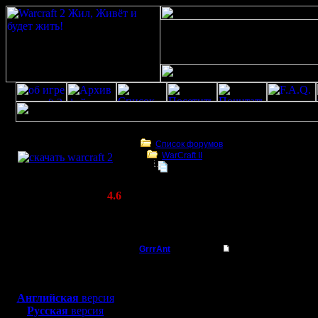
Скачать игру
бесплатно
Список форумов
WarCraft II
WarCraft 2 COMBAT
Исчезла миникарта из стандартно
(Warcraft II BNE 2.02+)
Актуальная версия:
4.6
(февраль 2020)
Исчезла миникарта из стандартного
Совместимо с
редактора(сборка war2 comb
Windows
XP/Vista/7/8/10
GrrrAnt
Исчезла миникарта 
Маппил в 
Боевой релиз, ~
40 Мб
для игры по сети:
закрыл. 
Английская
версия
Регистрация:
Русская
версия
30.11.17