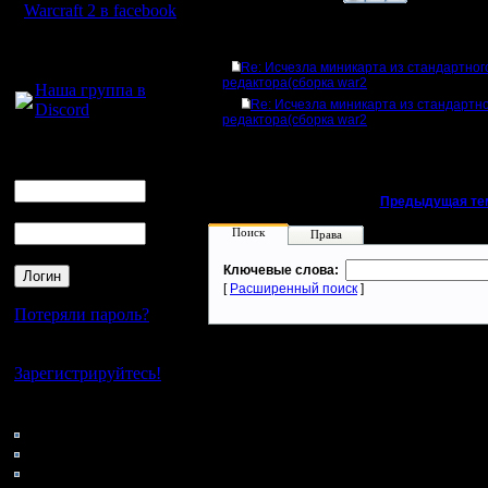
Warcraft 2 в facebook
Ответов
Для голосового
общения:
Re: Исчезла миникарта из стандартног
редактора(сборка war2
Наша группа в
Re: Исчезла миникарта из стандартн
Discord
редактора(сборка war2
Логин
Ник
«
Предыдущая те
Пароль
Поиск
Права
Ключевые слова:
[
Расширенный поиск
]
Потеряли пароль?
Нет своего аккаунта?
Зарегистрируйтесь!
Кто на сайте
72: Гости
0: Пользователи
4121: Пользователи с