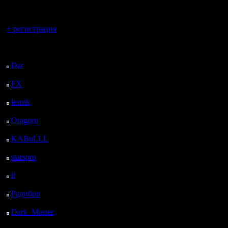
регистрацией
Вы гость здесь.
+ регистрация
Последний
посетитель:
Dar
: 27 Дней 12 ч.
назад
FX
: 99 Дней 19 ч. 32
м. назад
lesnik
: 132 Дней 21 ч.
50 м. назад
Oragorn
: 140 Дней 21
ч. 59 м. назад
KABuLLL
: 168 Дней
21 ч. 8 м. назад
starspro
: 193 Дней 8 ч.
42 м. назад
il
: 264 Дней 18 ч. 48
м. назад
Радибор
: 288 Дней 14
ч. 35 м. назад
Dark_Master
: 299
Дней 16 ч. 51 м. назад