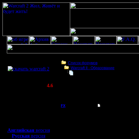
Скачать игру
бесплатно
Список форумов
Warcraft II - Образование
WarCraft 2 COMBAT
Shared Vision противнику - област
(Warcraft II BNE 2.02+)
Актуальная версия:
4.6
(февраль 2020)
Shared Vision противнику - область дейст
Совместимо с
Windows
FX
Shared Vision проти
XP/Vista/7/8/10
При игре 
Боевой релиз, ~
40 Мб
для игры по сети:
если один
Английская
версия
Регистрация:
Русская
версия
15.8.06
команде г