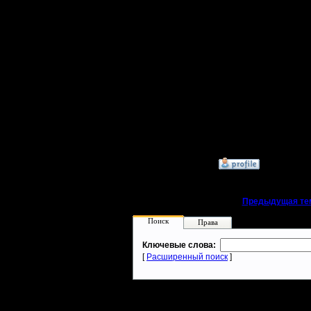
9.8.05
использо
Сообщений: 355
Откуда: Москва
Кто громч
"держи во
--
I'll mantai
»
27.6.07 12:55
«
Предыдущая те
Поиск
Права
Ключевые слова:
[
Расширенный поиск
]