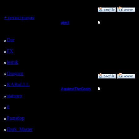
регистрацией
»
14.11.06 04:12
Вы гость здесь.
+ регистрация
gimli
Re: Shared Vision п
Последний
Мастер
FX опасае
посетитель:
Dar
: 25 Дней 1 ч. 33
просекут
м. назад
Регистрация:
13.6.05
FX
: 97 Дней 9 ч. 5 м.
map hack
Сообщений: 477
назад
Откуда: Moscow
lesnik
: 130 Дней 11 ч.
23 м. назад
Oragorn
: 138 Дней 11
»
15.11.06 15:28
ч. 32 м. назад
KABuLLL
: 166 Дней
AgainstTheGrain
Re: Shared Vision п
10 ч. 41 м. назад
starspro
: 190 Дней 22
Полубог
FX опаса
ч. 15 м. назад
il
: 262 Дней 8 ч. 21 м.
просекут
Регистрация:
назад
9.8.05
Радибор
: 286 Дней 4
map hack
Сообщений: 355
ч. 8 м. назад
Откуда: Москва
Dark_Master
: 297
в первую 
Дней 6 ч. 24 м. назад