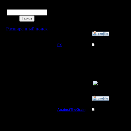
Поиск
--
I'll mantai
Расширенный поиск
»
1.12.06 17:57
FX
Re: Shared Vision п
map hack
подозрев
Регистрация:
15.8.06
использо
Сообщений: 395
Откуда:
»
26.6.07 20:56
AgainstTheGrain
Re: Shared Vision п
Полубог
map hack
подозрев
Регистрация: