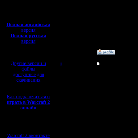
Сообщений: 395
Откуда:
противник
Полная версия, ~
450
Мб
видеть пр
с музыкой и видео:
Полная английская
что разве
версия
Полная русская
или всю 
версия
перевод от war2.ru на
базе перевода от СПК
»
14.11.06 03:22
Другие версии и
il
Re: Shared Vision п
файлы
Добрый Админ
Противни
доступные для
скачивания
только юн
Регистрация:
10.5.06
кто дал в
Сообщений: 2471
Как подключиться и
Откуда:
играть в Warcraft 2
Т.е. если
онлайн
осталась
Мы в социальных
говорит "
сетях:
увидит т
Warcraft 2 вконтакте