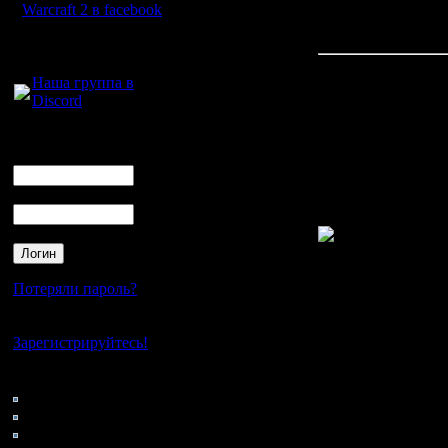
Warcraft 2 в facebook
пару клет
Для голосового
общения:
Наша группа в
Discord
А вот инт
паузе я 
Логин
Ник
вижн, а п
Пароль
его убир
У меня та
Потеряли пароль?
промахнул
Нет своего аккаунта?
постави
Зарегистрируйтесь!
Кто на сайте
45: Гости
[ Редакти
0: Пользователи
4121: Пользователи с
02:35 ]