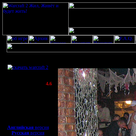
Скачать игру
Открытка от warcraft 2 скачать бесплатно р
бесплатно
WarCraft 2 COMBAT
(Warcraft II BNE 2.02+)
Актуальная версия:
4.6
(февраль 2020)
Совместимо с
Windows
XP/Vista/7/8/10
Боевой релиз, ~
40 Мб
для игры по сети:
Английская
версия
Русская
версия