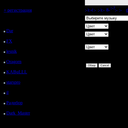
Вы гость здесь.
[
+ регистрация
Музыка
Последний
посетитель:
Цвет фона
Dar
: 24 Дней 10 ч. 4
Цвет
м. назад
границы
FX
: 96 Дней 17 ч. 36
м. назад
Цвет текста
lesnik
: 129 Дней 19 ч.
вне
54 м. назад
сообщения
Oragorn
: 137 Дней 20
ч. 3 м. назад
KABuLLL
: 165 Дней
19 ч. 12 м. назад
starspro
: 190 Дней 6 ч.
46 м. назад
il
: 261 Дней 16 ч. 52
м. назад
Радибор
: 285 Дней 12
ч. 39 м. назад
Dark_Master
: 296
Дней 14 ч. 55 м. назад