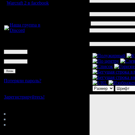
Ссылка в e-
Warcraft 2 в facebook
mail
Для голосового
Ваше имя
общения:
Ваш e-mail
Наша группа в
Discord
Ссылка в
email
Логин
Имя ссылки
Ник
Сообщение
Пароль
Потеряли пароль?
Нет своего аккаунта?
Зарегистрируйтесь!
Кто на сайте
79: Гости
0: Пользователи
4121: Пользователи с
регистрацией