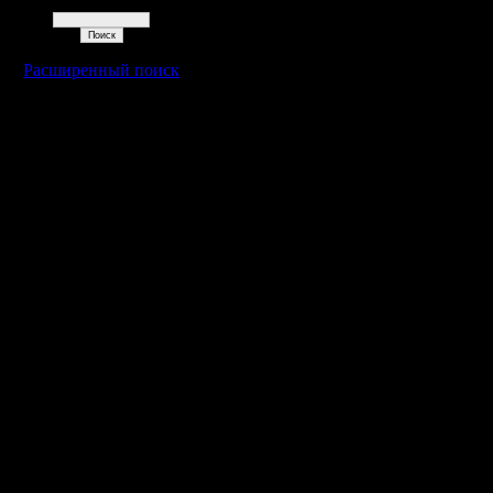
Поиск
Расширенный поиск
Warcraft 2 - скачать бесплатно русскую версию, warcraft 2 серве
- Генерация