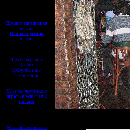
Полная версия, ~
450
Мб
с музыкой и видео:
Полная английская
версия
Полная русская
версия
перевод от war2.ru на
базе перевода от СПК
Другие версии и
файлы
доступные для
скачивания
Как подключиться и
играть в Warcraft 2
онлайн
Мы в социальных
Заполните все области
сетях:
Warcraft 2 вконтакте