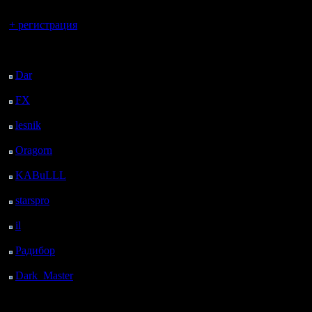
Вы гость здесь.
+ регистрация
Последний
посетитель:
Dar
: 27 Дней 15 ч. 37
м. назад
FX
: 99 Дней 23 ч. 9
м. назад
lesnik
: 133 Дней 1 ч.
27 м. назад
Oragorn
: 141 Дней 1
ч. 36 м. назад
KABuLLL
: 169 Дней
45 м. назад
starspro
: 193 Дней 12
ч. 19 м. назад
il
: 264 Дней 22 ч. 24
м. назад
Радибор
: 288 Дней 18
ч. 11 м. назад
Dark_Master
: 299
Дней 20 ч. 28 м. назад