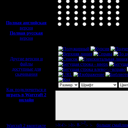
Полная версия, ~
450
Мб
с музыкой и видео:
Полная английская
версия
Полная русская
Комментарий
версия
перевод от war2.ru на
базе перевода от СПК
Другие версии и
файлы
доступные для
скачивания
Как подключиться и
играть в Warcraft 2
онлайн
Мы в социальных
сетях:
[
больше смайли
Warcraft 2 вконтакте