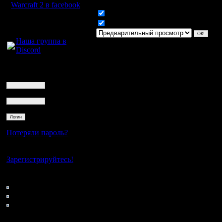
Warcraft 2 в facebook
Включить смайлики
Для голосового
Включить BB код
общения:
Наша группа в
Discord
Логин
Ник
Пароль
Потеряли пароль?
Нет своего аккаунта?
Зарегистрируйтесь!
Кто на сайте
74: Гости
0: Пользователи
4121: Пользователи с
регистрацией