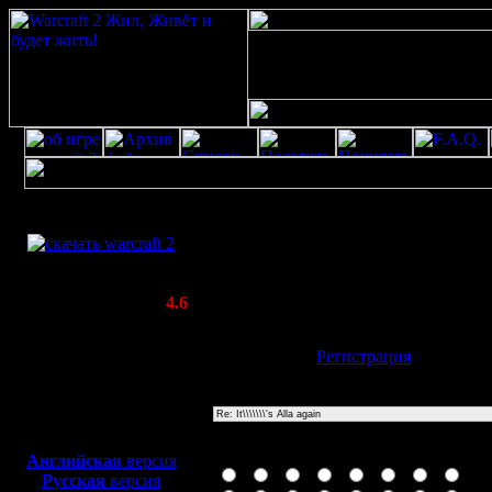
Скачать игру
Re: It\\\\\\\'s Alla again
бесплатно
Poster: Дата: 20.4.20 18:17
WarCraft 2 COMBAT
20
(Warcraft II BNE 2.02+)
Актуальная версия:
4.6
(февраль 2020)
Совместимо с
Имя:
Гость
[
Регистрация
]
Windows
XP/Vista/7/8/10
Тема
Боевой релиз, ~
40 Мб
для игры по сети:
Иконка сообщения
Английская
версия
Русская
версия