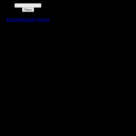
Поиск
Расширенный поиск
Warcraft 2 - скачать бесплатно русскую версию, warcraft 2 серве
- Генерация