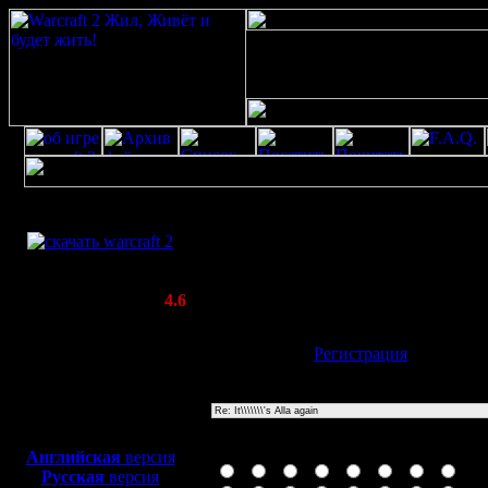
Скачать игру
Re: It\\\\\\\'s Alla again
бесплатно
Poster: Дата: 20.4.20 18:17
WarCraft 2 COMBAT
20
(Warcraft II BNE 2.02+)
Актуальная версия:
4.6
(февраль 2020)
Совместимо с
Имя:
Гость
[
Регистрация
]
Windows
XP/Vista/7/8/10
Тема
Боевой релиз, ~
40 Мб
для игры по сети:
Иконка сообщения
Английская
версия
Русская
версия