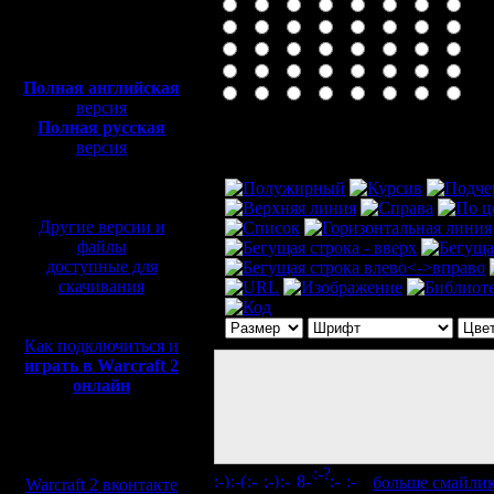
Полная версия, ~
450
Мб
с музыкой и видео:
Полная английская
версия
Полная русская
Комментарий
версия
перевод от war2.ru на
базе перевода от СПК
Другие версии и
файлы
доступные для
скачивания
Как подключиться и
играть в Warcraft 2
онлайн
Мы в социальных
сетях:
[
больше смайли
Warcraft 2 вконтакте