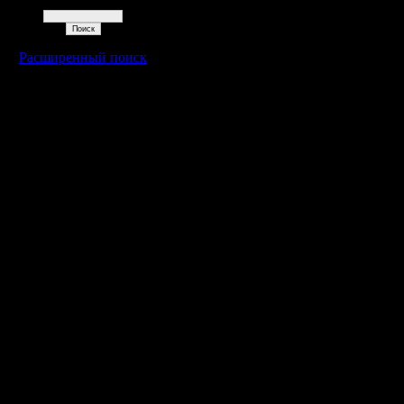
Поиск
Расширенный поиск
Warcraft 2 - скачать бесплатно русскую версию, warcraft 2 серве
- Генерация