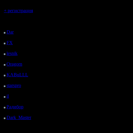
Вы гость здесь.
+ регистрация
Последний
посетитель:
Dar
: 25 Дней 26 м.
назад
FX
: 97 Дней 7 ч. 58
м. назад
lesnik
: 130 Дней 10 ч.
16 м. назад
Oragorn
: 138 Дней 10
ч. 25 м. назад
KABuLLL
: 166 Дней
9 ч. 34 м. назад
starspro
: 190 Дней 21
ч. 8 м. назад
il
: 262 Дней 7 ч. 13 м.
назад
Радибор
: 286 Дней 3
ч. назад
Dark_Master
: 297
Дней 5 ч. 17 м. назад