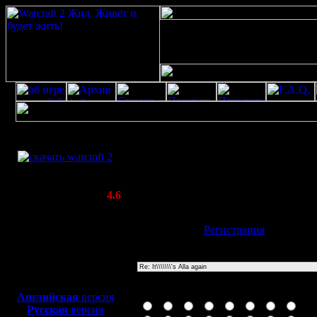
Скачать игру
Re: It\\\\\\\'s Alla again
бесплатно
Poster: Дата: 20.4.20 18:17
WarCraft 2 COMBAT
20
(Warcraft II BNE 2.02+)
Актуальная версия:
4.6
(февраль 2020)
Совместимо с
Имя:
Гость
[
Регистрация
]
Windows
XP/Vista/7/8/10
Тема
Боевой релиз, ~
40 Мб
для игры по сети:
Иконка сообщения
Английская
версия
Русская
версия