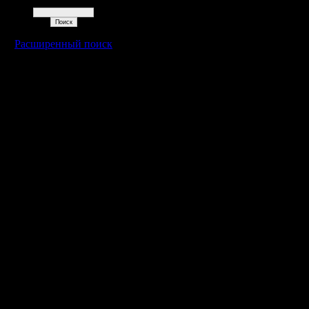
Поиск
Расширенный поиск
Warcraft 2 - скачать бесплатно русскую версию, warcraft 2 серве
- Генерация