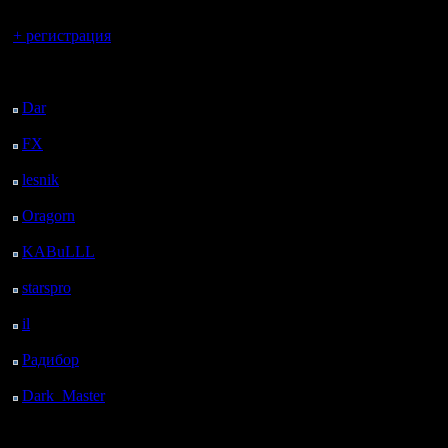
Вы гость здесь.
+ регистрация
Последний
посетитель:
Dar
: 27 Дней 21 ч. 58
м. назад
FX
: 100 Дней 5 ч. 30
м. назад
lesnik
: 133 Дней 7 ч.
48 м. назад
Oragorn
: 141 Дней 7
ч. 57 м. назад
KABuLLL
: 169 Дней
7 ч. 6 м. назад
starspro
: 193 Дней 18
ч. 40 м. назад
il
: 265 Дней 4 ч. 46 м.
назад
Радибор
: 289 Дней 33
м. назад
Dark_Master
: 300
Дней 2 ч. 49 м. назад