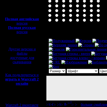
Полная версия, ~
450
Мб
с музыкой и видео:
Полная английская
версия
Полная русская
Комментарий
версия
перевод от war2.ru на
базе перевода от СПК
Другие версии и
файлы
доступные для
скачивания
Как подключиться и
играть в Warcraft 2
онлайн
Мы в социальных
сетях:
[
больше смайли
Warcraft 2 вконтакте