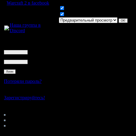
Warcraft 2 в facebook
Включить смайлики
Для голосового
Включить BB код
общения:
Наша группа в
Discord
Логин
Ник
Пароль
Потеряли пароль?
Нет своего аккаунта?
Зарегистрируйтесь!
Кто на сайте
116: Гости
0: Пользователи
4121: Пользователи с
регистрацией