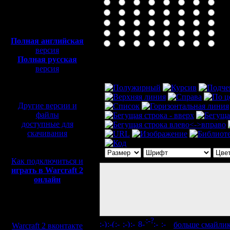
Полная версия, ~
450
Мб
с музыкой и видео:
Полная английская
версия
Полная русская
Комментарий
версия
перевод от war2.ru на
базе перевода от СПК
Другие версии и
файлы
доступные для
скачивания
Как подключиться и
играть в Warcraft 2
онлайн
Мы в социальных
сетях:
[
больше смайли
Warcraft 2 вконтакте