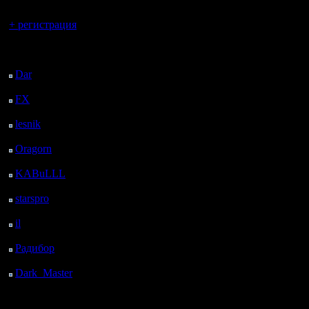
Вы гость здесь.
+ регистрация
Последний
посетитель:
Dar
: 26 Дней 8 ч.
назад
FX
: 98 Дней 15 ч. 32
м. назад
lesnik
: 131 Дней 17 ч.
50 м. назад
Oragorn
: 139 Дней 17
ч. 59 м. назад
KABuLLL
: 167 Дней
17 ч. 8 м. назад
starspro
: 192 Дней 4 ч.
42 м. назад
il
: 263 Дней 14 ч. 48
м. назад
Радибор
: 287 Дней 10
ч. 35 м. назад
Dark_Master
: 298
Дней 12 ч. 51 м. назад