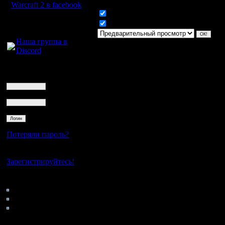
Warcraft 2 в facebook
Включить смайлики
Для голосового
Включить BB код
общения:
Наша группа в
Discord
Логин
Ник
Пароль
Потеряли пароль?
Нет своего аккаунта?
Зарегистрируйтесь!
Кто на сайте
106: Гости
0: Пользователи
4121: Пользователи с
регистрацией