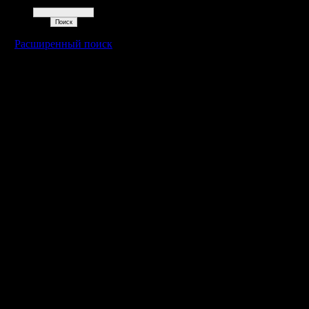
Поиск
Расширенный поиск
Warcraft 2 - скачать бесплатно русскую версию, warcraft 2 серве
- Генерация