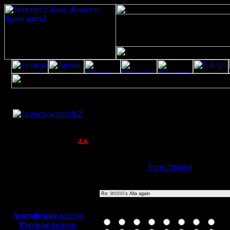
Скачать игру
Re: It\\\\\\\'s Alla again
бесплатно
Poster: Дата: 20.4.20 18:17
WarCraft 2 COMBAT
20
(Warcraft II BNE 2.02+)
Актуальная версия:
4.6
(февраль 2020)
Совместимо с
Имя:
Гость
[
Регистрация
]
Windows
XP/Vista/7/8/10
Тема
Боевой релиз, ~
40 Мб
для игры по сети:
Иконка сообщения
Английская
версия
Русская
версия