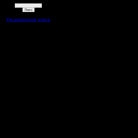
Поиск
Расширенный поиск
Warcraft 2 - скачать бесплатно русскую версию, warcraft 2 серве
- Генерация