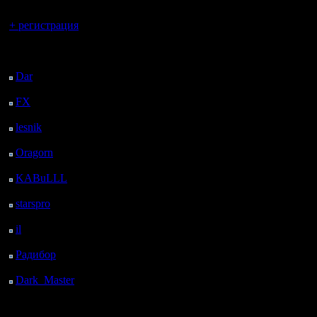
Вы гость здесь.
+ регистрация
Последний
посетитель:
Dar
: 24 Дней 23 ч. 4
м. назад
FX
: 97 Дней 6 ч. 36
м. назад
lesnik
: 130 Дней 8 ч.
54 м. назад
Oragorn
: 138 Дней 9
ч. 3 м. назад
KABuLLL
: 166 Дней
8 ч. 12 м. назад
starspro
: 190 Дней 19
ч. 46 м. назад
il
: 262 Дней 5 ч. 51 м.
назад
Радибор
: 286 Дней 1
ч. 38 м. назад
Dark_Master
: 297
Дней 3 ч. 55 м. назад