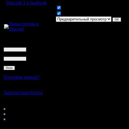
Warcraft 2 в facebook
Включить смайлики
Для голосового
Включить BB код
общения:
Наша группа в
Discord
Логин
Ник
Пароль
Потеряли пароль?
Нет своего аккаунта?
Зарегистрируйтесь!
Кто на сайте
64: Гости
0: Пользователи
4121: Пользователи с
регистрацией