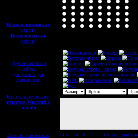
Полная версия, ~
450
Мб
с музыкой и видео:
Полная английская
версия
Полная русская
Комментарий
версия
перевод от war2.ru на
базе перевода от СПК
Другие версии и
файлы
доступные для
скачивания
Как подключиться и
играть в Warcraft 2
онлайн
Мы в социальных
сетях:
[
больше смайли
Warcraft 2 вконтакте