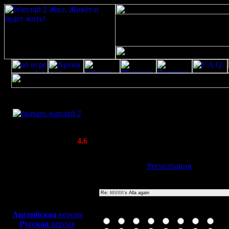
Скачать игру
Re: It\\\\\\\'s Alla again
бесплатно
Poster: Дата: 20.4.20 18:17
WarCraft 2 COMBAT
20
(Warcraft II BNE 2.02+)
Актуальная версия:
4.6
(февраль 2020)
Совместимо с
Имя:
Гость
[
Регистрация
]
Windows
XP/Vista/7/8/10
Тема
Боевой релиз, ~
40 Мб
для игры по сети:
Иконка сообщения
Английская
версия
Русская
версия