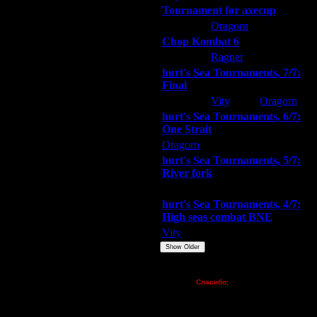
Tournament for axecup
ARMilitar
Oragorn
Extasey
Chop Kombat 6
hurt
Ragner
Extasey
hurt's Sea Tournaments, 7/7:
Final
Extasey
Vity
Oragorn
hurt's Sea Tournaments, 6/7:
One Strait
Oragorn
ARMilitar
Extasey
hurt's Sea Tournaments, 5/7:
River fork
Extasey
ARMilitar
Doooda
hurt's Sea Tournaments, 4/7:
High seas combat BNE
Vity
ARMilitar
None
Show Older
Пожертвования
Спасибо:
FX - $80 (домен)
Zelya - (турниры)