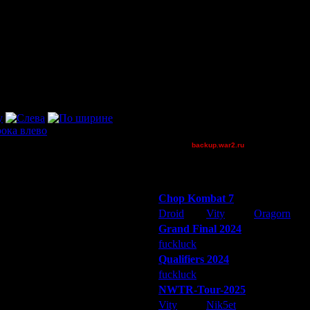
boogiemaster
Jordan4385
MyRo
Pangster2015
QuilKs
Theboy
Victorcicea
XuRnT[z]
[TD]Wargasm
backup.war2.ru
Остальные игроки
Победители турниров
Chop Kombat 7
Droid
Vity
Oragorn
Grand Final 2024
fuckluck
Extasey
ARMilitar
Qualifiers 2024
fuckluck
ARMilitar
Extasey
NWTR-Tour-2025
Vity
Nik5et
ARMilitar