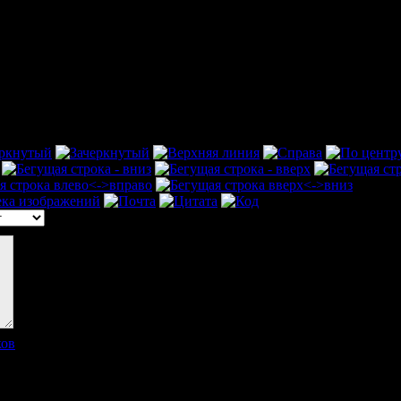
ков
]