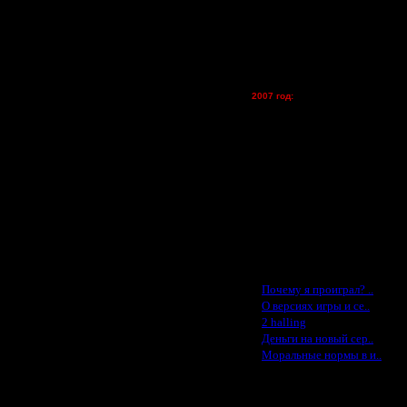
lesnik
Dar - (турниры)
Kagan - (турниры)
vova1 - (хостинг)
tolsty - (хостинг)
Oragorn - (хостинг)
2007 год:
Spbwar - $400
Jade -$100
MasterKsa - $60
Lisak -$52
Cocka - $50
Konstkl - $50
Ldir - $50
Gadzila - $20
Feature -$10
Последние статьи
·
Почему я проиграл? ..
·
О версиях игры и се..
·
2 halling
·
Деньги на новый сер..
·
Моральные нормы в и..