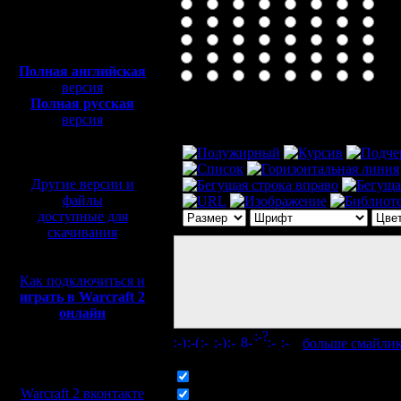
Полная версия, ~
450
Мб
с музыкой и видео:
Полная английская
версия
Полная русская
Комментарий
версия
перевод от war2.ru на
базе перевода от СПК
Другие версии и
файлы
доступные для
скачивания
Как подключиться и
играть в Warcraft 2
онлайн
[
больше смайли
Мы в социальных
сетях:
Включить смайлики
Warcraft 2 вконтакте
Включить BB код