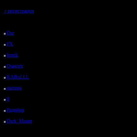
Вы гость здесь.
+ регистрация
Последний
посетитель:
Dar
: 27 Дней 13 ч. 50
м. назад
FX
: 99 Дней 21 ч. 22
м. назад
lesnik
: 132 Дней 23 ч.
40 м. назад
Oragorn
: 140 Дней 23
ч. 49 м. назад
KABuLLL
: 168 Дней
22 ч. 58 м. назад
starspro
: 193 Дней 10
ч. 32 м. назад
il
: 264 Дней 20 ч. 37
м. назад
Радибор
: 288 Дней 16
ч. 24 м. назад
Dark_Master
: 299
Дней 18 ч. 41 м. назад