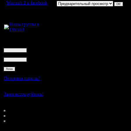
Warcraft 2 в facebook
Для голосового
общения:
Наша группа в
Discord
Логин
Ник
Пароль
Потеряли пароль?
Нет своего аккаунта?
Зарегистрируйтесь!
Кто на сайте
149: Гости
0: Пользователи
4121: Пользователи с
регистрацией