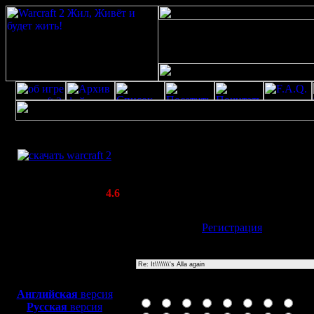
Скачать игру
Re: It\\\\\\\'s Alla again
бесплатно
Poster: Дата: 20.4.20 18:17
WarCraft 2 COMBAT
1\0А§Аў%2527%2522
(Warcraft II BNE 2.02+)
Актуальная версия:
4.6
(февраль 2020)
Совместимо с
Имя:
Гость
[
Регистрация
]
Windows
XP/Vista/7/8/10
Тема
Боевой релиз, ~
40 Мб
для игры по сети:
Иконка сообщения
Английская
версия
Русская
версия