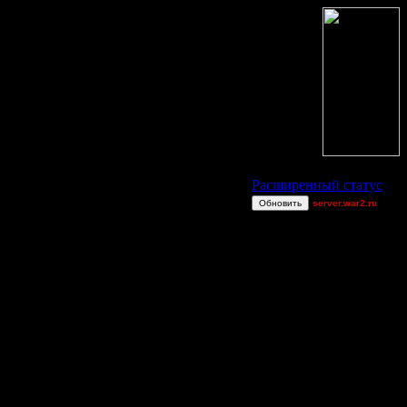
Статус Battle.Net
Расширенный статус
Обновить
server.war2.ru
gowefffffff
Touchable[is]
xbleedx
Bubb1e
van[z]
Jitter
miguelperu
Остальные игроки
00STEVE
AA.GreenGoblin