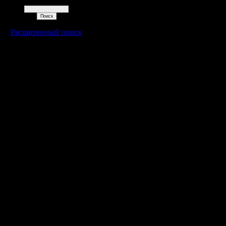
Поиск
Расширенный поиск
Warcraft 2 - скачать бесплатно русскую версию, warcraft 2 серве
- Генерация