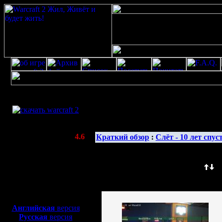
Скачать игру
бесплатно
Галерея изображенияwarcraft 2 скачать
WarCraft 2 COMBAT
(Warcraft II BNE 2.02+)
Актуальная версия:
4.6
Краткий обзор
:
Слёт - 10 лет спус
(февраль 2020)
Совместимо с
Windows
Сортировать по: Название (
) Д
XP/Vista/7/8/10
Изображение сортировано
Боевой релиз, ~
40 Мб
для игры по сети:
Английская
версия
Русская
версия