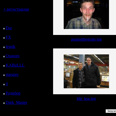
Вы гость здесь.
+ регистрация
Последний
посетитель:
Dar
: 24 Дней 9 ч. 53
м. назад
FX
: 96 Дней 17 ч. 25
againstthegrain.jpg
м. назад
lesnik
: 129 Дней 19 ч.
43 м. назад
Oragorn
: 137 Дней 19
ч. 52 м. назад
KABuLLL
: 165 Дней
19 ч. 1 м. назад
starspro
: 190 Дней 6 ч.
35 м. назад
il
: 261 Дней 16 ч. 41
м. назад
Радибор
: 285 Дней 12
ч. 28 м. назад
ldir_ksa.jpg
Dark_Master
: 296
Дней 14 ч. 44 м. назад