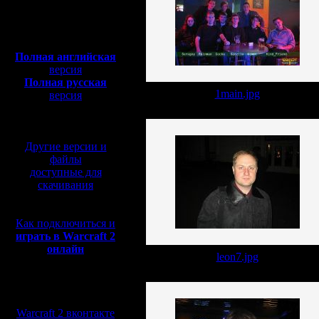
Полная версия, ~
450
Мб
с музыкой и видео:
Полная английская
версия
Полная русская
1main.jpg
версия
перевод от war2.ru на
базе перевода от СПК
Другие версии и
файлы
доступные для
скачивания
Как подключиться и
играть в Warcraft 2
онлайн
leon7.jpg
Мы в социальных
сетях:
Warcraft 2 вконтакте