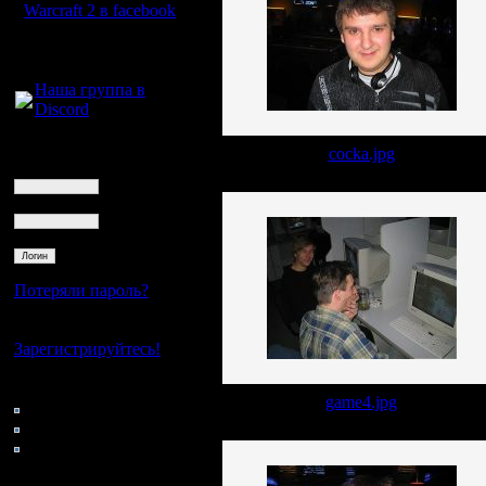
Warcraft 2 в facebook
Для голосового
общения:
Наша группа в
Discord
Логин
cocka.jpg
Ник
Пароль
Потеряли пароль?
Нет своего аккаунта?
Зарегистрируйтесь!
Кто на сайте
game4.jpg
154: Гости
0: Пользователи
4121: Пользователи с
регистрацией