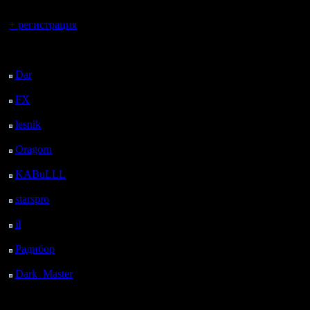
Вы гость здесь.
+ регистрация
Последний
посетитель:
Dar
: 26 Дней 6 ч. 54
м. назад
FX
: 98 Дней 14 ч. 26
м. назад
lesnik
: 131 Дней 16 ч.
44 м. назад
Oragorn
: 139 Дней 16
ч. 53 м. назад
KABuLLL
: 167 Дней
16 ч. 2 м. назад
starspro
: 192 Дней 3 ч.
36 м. назад
il
: 263 Дней 13 ч. 41
м. назад
Радибор
: 287 Дней 9
ч. 28 м. назад
Dark_Master
: 298
Дней 11 ч. 45 м. назад