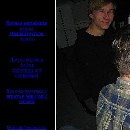
Полная версия, ~
450
Мб
с музыкой и видео:
Полная английская
версия
Полная русская
версия
перевод от war2.ru на
базе перевода от СПК
Другие версии и
файлы
доступные для
скачивания
Как подключиться и
играть в Warcraft 2
онлайн
Мы в социальных
сетях:
Warcraft 2 вконтакте