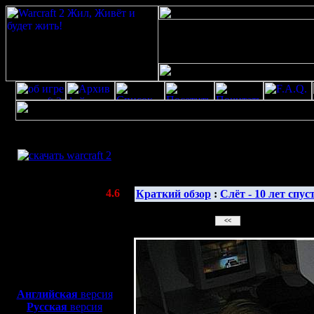
Скачать игру
бесплатно
Галерея изображе
WarCraft 2 COMBAT
(Warcraft II BNE 2.02+)
Актуальная версия:
4.6
Краткий обзор
:
Слёт - 10 лет спус
(февраль 2020)
Совместимо с
Windows
XP/Vista/7/8/10
Боевой релиз, ~
40 Мб
для игры по сети:
Английская
версия
Русская
версия