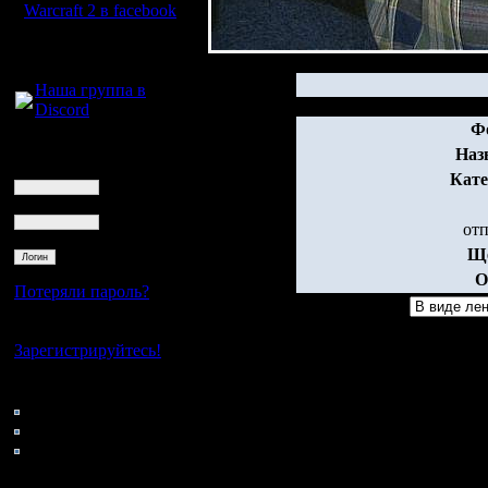
Warcraft 2 в facebook
Для голосового
общения:
Наша группа в
Discord
Ф
Логин
Наз
Ник
Кате
Пароль
от
Ще
О
Потеряли пароль?
Нет своего аккаунта?
Зарегистрируйтесь!
Кто на сайте
132: Гости
0: Пользователи
4121: Пользователи с
регистрацией