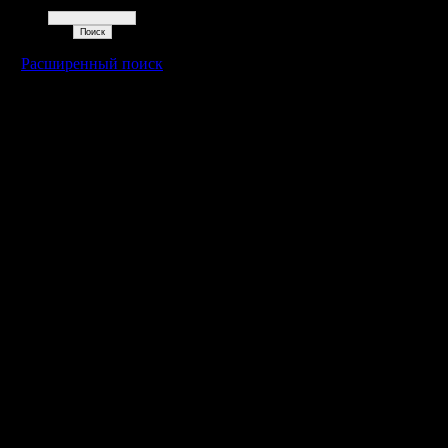
Поиск
Расширенный поиск
Warcraft 2 - скачать бесплатно русскую версию, warcraft 2 серве
- Генерация