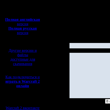
Полная версия, ~
450
Мб
с музыкой и видео:
Полная английская
версия
Полная русская
версия
перевод от war2.ru на
базе перевода от СПК
Другие версии и
файлы
доступные для
скачивания
Как подключиться и
играть в Warcraft 2
онлайн
Мы в социальных
сетях:
Warcraft 2 вконтакте