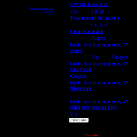
NWTR-Tour-2025
powered by
bama-webdesign.de
© 2003
Vity
Nik5et
ARMilitar
Перевод
Sponsor
© 2004
Tournament for axecup
ARMilitar
Oragorn
Extasey
Chop Kombat 6
hurt
Ragner
Extasey
hurt's Sea Tournaments, 7/7:
Final
Extasey
Vity
Oragorn
hurt's Sea Tournaments, 6/7:
One Strait
Oragorn
ARMilitar
Extasey
hurt's Sea Tournaments, 5/7:
River fork
Extasey
ARMilitar
Doooda
hurt's Sea Tournaments, 4/7:
High seas combat BNE
Vity
ARMilitar
None
Show Older
Пожертвования
Спасибо: