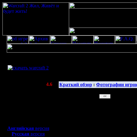
Скачать игру
бесплатно
Галерея 
WarCraft 2 COMBAT
(Warcraft II BNE 2.02+)
Актуальная версия:
4.6
Краткий обзор
:
Фотографии игро
(февраль 2020)
Совместимо с
Windows
XP/Vista/7/8/10
Боевой релиз, ~
40 Мб
для игры по сети:
Английская
версия
Русская
версия