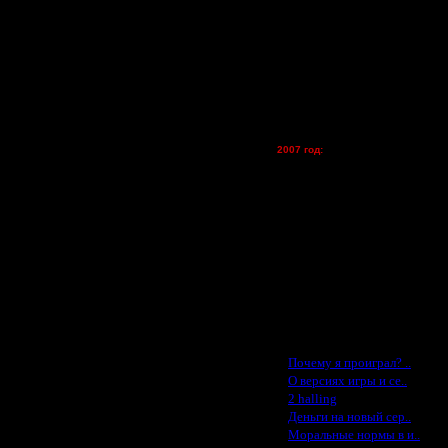
FX - $80 (домен)
Zelya - (турниры)
lesnik
Dar - (турниры)
Kagan - (турниры)
vova1 - (хостинг)
tolsty - (хостинг)
Oragorn - (хостинг)
2007 год:
Spbwar - $400
Jade -$100
MasterKsa - $60
Lisak -$52
Cocka - $50
Konstkl - $50
Ldir - $50
Gadzila - $20
Feature -$10
Последние статьи
·
Почему я проиграл? ..
·
О версиях игры и се..
·
2 halling
·
Деньги на новый сер..
·
Моральные нормы в и..