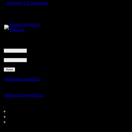
Warcraft 2 в facebook
Для голосового
общения:
Наша группа в
Discord
Логин
Ник
Пароль
Потеряли пароль?
Нет своего аккаунта?
Зарегистрируйтесь!
Кто на сайте
143: Гости
0: Пользователи
4121: Пользователи с
регистрацией