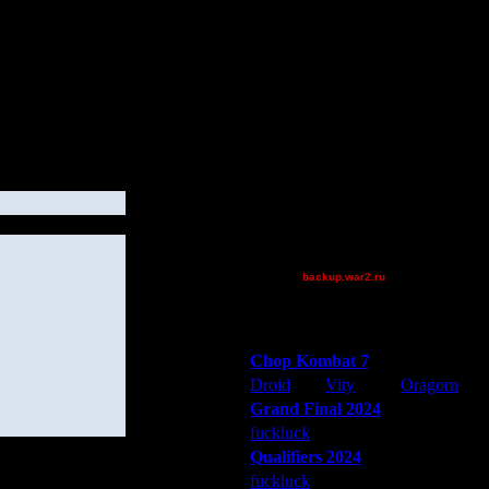
Остальные игроки
AA.GreenGoblin
dannyldd
FaT~PiG
Jordan4385
Pangster2015
riky
Theboy
XDaVsterX
XuRnT[z]
[TD]Wargasm
backup.war2.ru
Остальные игроки
Победители турниров
Chop Kombat 7
Droid
Vity
Oragorn
Grand Final 2024
fuckluck
Extasey
ARMilitar
Qualifiers 2024
fuckluck
ARMilitar
Extasey