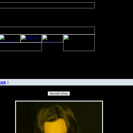
изображенияwarcraft 2 скачать бесплатно русская версия, warcraft 2 сервер
ков
: