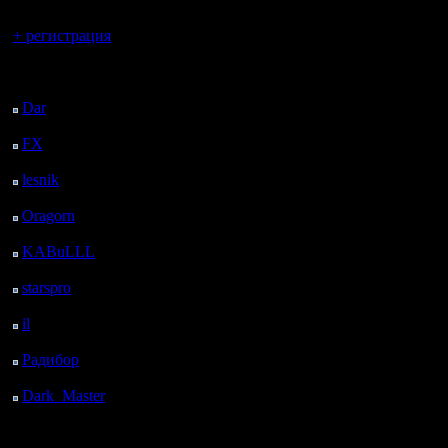
Вы гость здесь.
+ регистрация
Последний
посетитель:
Dar
: 25 Дней 19 ч. 15
м. назад
FX
: 98 Дней 2 ч. 47
м. назад
lesnik
: 131 Дней 5 ч. 5
м. назад
Oragorn
: 139 Дней 5
ч. 14 м. назад
KABuLLL
: 167 Дней
4 ч. 23 м. назад
starspro
: 191 Дней 15
ч. 57 м. назад
il
: 263 Дней 2 ч. 3 м.
назад
Радибор
: 286 Дней 21
ч. 50 м. назад
Dark_Master
: 298
Дней 6 м. назад