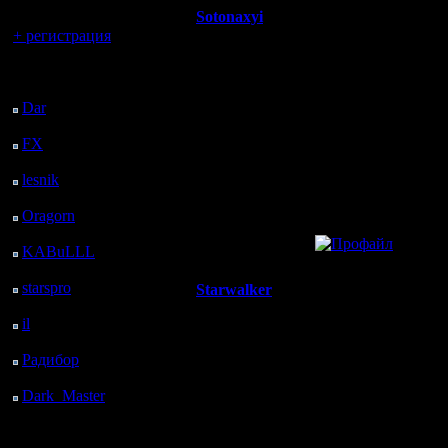
Sotonaxyi
Re: ALLA
Вы гость здесь.
+ регистрация
Пехотинец
/7ЕРВЫЙНАХ!!!
Последний
посетитель:
Регистрация:
Симпатичная!
Dar
: 26 Дней 16 м.
12.4.06
назад
Сообщений:
FX
: 98 Дней 7 ч. 48
14
м. назад
Откуда:
lesnik
: 131 Дней 10 ч.
6 м. назад
Oragorn
: 139 Дней 10
ч. 15 м. назад
»
13.4.06 19:42
KABuLLL
: 167 Дней
9 ч. 24 м. назад
starspro
: 191 Дней 20
Starwalker
Re: ALLA
ч. 58 м. назад
Вождь
il
: 263 Дней 7 ч. 4 м.
назад
Класс!
Радибор
: 287 Дней 2
ч. 50 м. назад
Регистрация:
Dark_Master
: 298
24.12.05
Дней 5 ч. 7 м. назад
Сообщений:
104