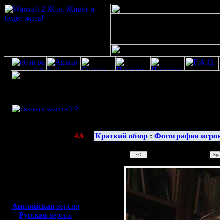
Скачать игру
бесплатно
Галерея изображенияwarcraft 2 скачать
WarCraft 2 COMBAT
(Warcraft II BNE 2.02+)
Актуальная версия:
4.6
Краткий обзор
:
Фотографии игро
(февраль 2020)
Совместимо с
Windows
XP/Vista/7/8/10
Боевой релиз, ~
40 Мб
для игры по сети:
Английская
версия
Русская
версия