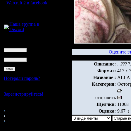
Warcraft 2 в facebook
Для голосового
общения:
Наша группа в
Discord
Логин
Ник
Оцените э
Пароль
Описание:
...??? ?.
Формат:
417 x 
Название :
ALLA
Потеряли пароль?
Категория:
Фотог
Нет своего аккаунта?
Зарегистрируйтесь!
отправить
Щелчки:
11068
Кто на сайте
168: Гости
Оценка:
9.67 ( 
0: Пользователи
4121: Пользователи с
регистрацией