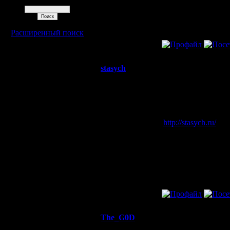
Поиск
Откуда:
Подмосковье
Расширенный поиск
»
26.6.06 03:14
stasych
Re: ALLA
Захватчик
я не знал что в ва
Регистрация:
--
14.5.08
http://stasych.ru/
хот
Сообщений:
66
Откуда:
Москва
»
17.5.08 01:33
The_G0D
Re: ALLA