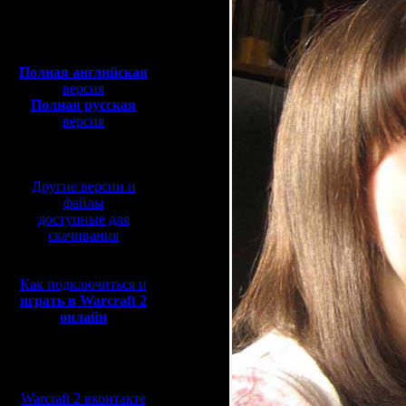
Полная версия, ~
450
Мб
с музыкой и видео:
Полная английская
версия
Полная русская
версия
перевод от war2.ru на
базе перевода от СПК
Другие версии и
файлы
доступные для
скачивания
Как подключиться и
играть в Warcraft 2
онлайн
Мы в социальных
сетях:
Warcraft 2 вконтакте