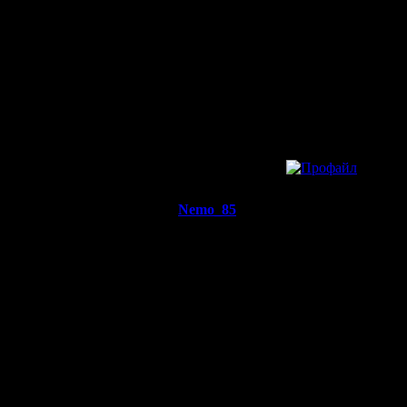
Батрак
GOD DAMN, SHE\'
PHONE NUMBER!
Регистрация:
13.3.11
Сообщений: 1
Откуда:
»
13.3.11 18:14
Nemo_85
Re: ALLA
Пехотинец
Симпатичные деву
Регистрация:
26.12.16
Сообщений:
15
Откуда: