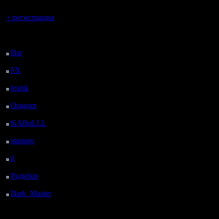
Вы гость здесь.
+ регистрация
»
15.8.19 17:34
Последний
посетитель:
Гость
Re: konstkl
Dar
: 25 Дней 12 ч. 45
м. назад
FX
: 97 Дней 20 ч. 17
м. назад
lesnik
: 130 Дней 22 ч.
35 м. назад
Oragorn
: 138 Дней 22
ч. 44 м. назад
KABuLLL
: 166 Дней
21 ч. 53 м. назад
starspro
: 191 Дней 9 ч.
»
15.8.19 17:34
27 м. назад
il
: 262 Дней 19 ч. 32
Гость
Re: konstkl
м. назад
Радибор
: 286 Дней 15
ч. 19 м. назад
Dark_Master
: 297
Дней 17 ч. 36 м. назад