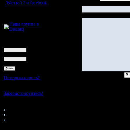
Warcraft 2 в facebook
Для голосового
общения:
Наша группа в
Discord
Логин
Ник
Пароль
Потеряли пароль?
Нет своего аккаунта?
Гость
Re: konstkl
Зарегистрируйтесь!
Кто на сайте
99: Гости
0: Пользователи
4121: Пользователи с
регистрацией