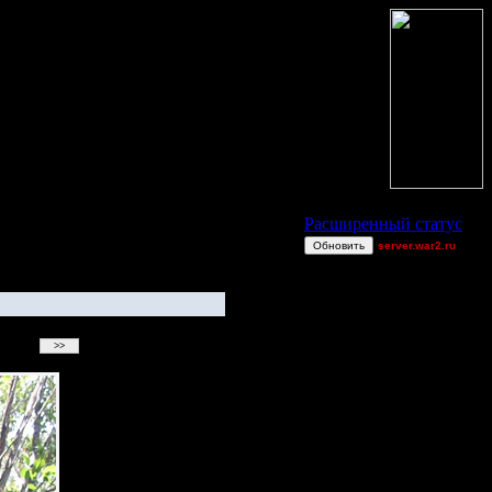
Статус Battle.Net
Расширенный статус
Обновить
server.war2.ru
a
TWN-cancel
allanlai
gow boogie
boogiemaster
ViTy
miguelperu
ring62[z]
van[z]
Остальные игроки