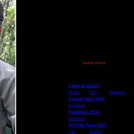
AA.GreenGoblin
Extasey
FaT~PiG
Jordan4385
Pangster2015
polandbb
riky
Shotgun
[TD]Wargasm
backup.war2.ru
Остальные игроки
Победители турниров
Chop Kombat 7
Droid
Vity
Oragorn
Grand Final 2024
fuckluck
Extasey
ARMilitar
Qualifiers 2024
fuckluck
ARMilitar
Extasey
NWTR-Tour-2025
Vity
Nik5et
ARMilitar