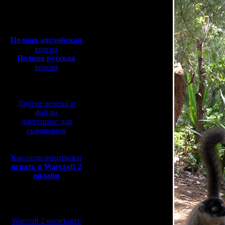
Полная версия, ~
450
Мб
с музыкой и видео:
Полная английская
версия
Полная русская
версия
перевод от war2.ru на
базе перевода от СПК
Другие версии и
файлы
доступные для
скачивания
Как подключиться и
играть в Warcraft 2
онлайн
Мы в социальных
сетях:
Warcraft 2 вконтакте