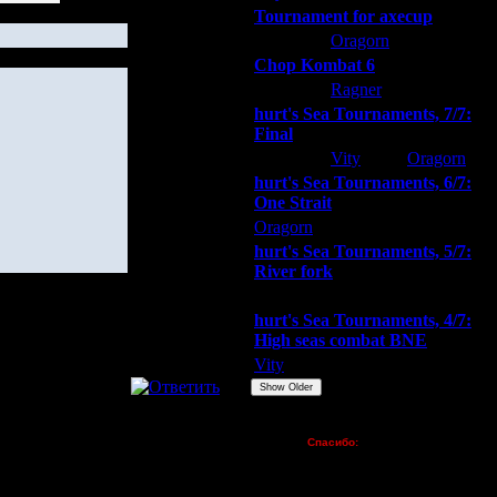
Tournament for axecup
ARMilitar
Oragorn
Extasey
Chop Kombat 6
hurt
Ragner
Extasey
hurt's Sea Tournaments, 7/7:
Final
Extasey
Vity
Oragorn
hurt's Sea Tournaments, 6/7:
One Strait
Oragorn
ARMilitar
Extasey
hurt's Sea Tournaments, 5/7:
River fork
Extasey
ARMilitar
Doooda
hurt's Sea Tournaments, 4/7:
High seas combat BNE
Vity
ARMilitar
None
Show Older
Пожертвования
Спасибо:
FX - $80 (домен)
Zelya - (турниры)