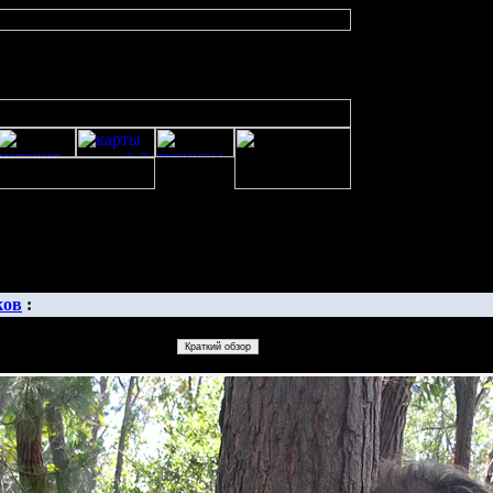
изображенияwarcraft 2 скачать бесплатно русская версия, warcraft 2 сервер
ков
: