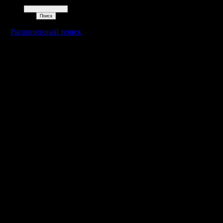
Поиск
Расширенный поиск
»
15.8.19 17:34
Гость
Re: konstkl
»
15.8.19 17:34
Гость
Re: konstkl