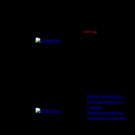
lesnik
Dar - (турниры)
Kagan - (турниры)
vova1 - (хостинг)
tolsty - (хостинг)
Oragorn - (хостинг)
2007 год:
Spbwar - $400
Jade -$100
MasterKsa - $60
Lisak -$52
Cocka - $50
Konstkl - $50
Ldir - $50
Gadzila - $20
Feature -$10
Последние статьи
·
Почему я проиграл? ..
·
О версиях игры и се..
·
2 halling
·
Деньги на новый сер..
·
Моральные нормы в и..