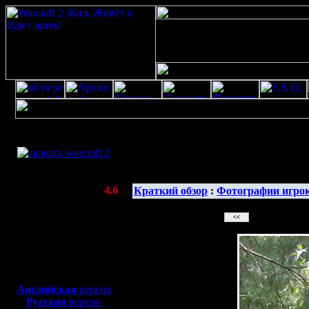
Скачать игру
бесплатно
Галерея 
WarCraft 2 COMBAT
(Warcraft II BNE 2.02+)
Актуальная версия:
4.6
Краткий обзор
:
Фотографии игро
(февраль 2020)
Совместимо с
Windows
XP/Vista/7/8/10
Боевой релиз, ~
40 Мб
для игры по сети:
Английская
версия
Русская
версия