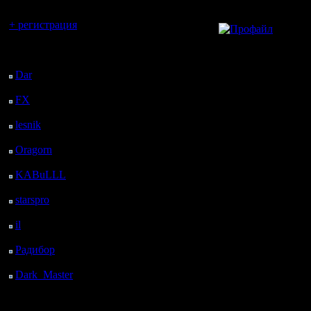
Вы гость здесь.
+ регистрация
»
1.4.08 23:06
Последний
посетитель:
Dar
: 24 Дней 23 ч. 19
м. назад
FX
: 97 Дней 6 ч. 51
м. назад
lesnik
: 130 Дней 9 ч. 9
м. назад
Oragorn
: 138 Дней 9
ч. 18 м. назад
KABuLLL
: 166 Дней
8 ч. 27 м. назад
starspro
: 190 Дней 20
ч. 1 м. назад
il
: 262 Дней 6 ч. 7 м.
назад
Радибор
: 286 Дней 1
ч. 54 м. назад
Dark_Master
: 297
Дней 4 ч. 10 м. назад