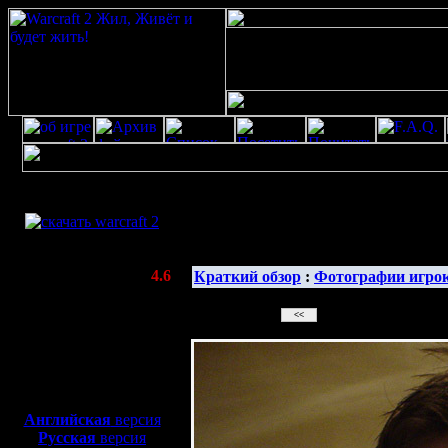
Скачать игру
бесплатно
Галерея изображенияwarcraft 2
WarCraft 2 COMBAT
(Warcraft II BNE 2.02+)
Актуальная версия:
4.6
Краткий обзор
:
Фотографии игро
(февраль 2020)
Совместимо с
Windows
XP/Vista/7/8/10
Боевой релиз, ~
40 Мб
для игры по сети:
Английская
версия
Русская
версия