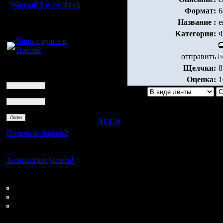
Warcraft 2 в facebook
Формат:
6
Название :
e
Для голосового
общения:
Категория:
Ф
Наша группа в
Discord
отправить
Щелчки:
8
Логин
Ник
Оценка:
1
Пароль
ALLA
Re: ender
Потеряли пароль?
Вождь
Говорила мне мама 
Нет своего аккаунта?
Зарегистрируйтесь!
Регистрация:
23.11.05
Кто на сайте
Сообщений:
44: Гости
111
0: Пользователи
Откуда:
4121: Пользователи с
Москва
регистрацией