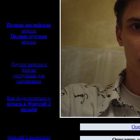
Полная версия, ~
450
Мб
с музыкой и видео:
Полная английская
версия
Полная русская
версия
перевод от war2.ru на
базе перевода от СПК
Другие версии и
файлы
доступные для
скачивания
Как подключиться и
играть в Warcraft 2
онлайн
Мы в социальных
Оце
сетях:
Warcraft 2 вконтакте
Описание:
e