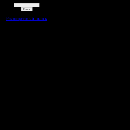
Поиск
Расширенный поиск
Warcraft 2 - скачать бесплатно русскую версию, warcraft 2 серве
- Генерация