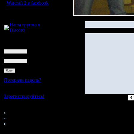
Warcraft 2 в facebook
Для голосового
общения:
Наша группа в
Discord
Логин
Ник
Пароль
Потеряли пароль?
Нет своего аккаунта?
Зарегистрируйтесь!
Кто на сайте
41: Гости
0: Пользователи
4121: Пользователи с
регистрацией