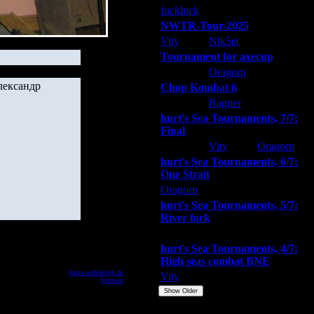
fuckluck
ARMilitar
Extasey
NWTR-Tour-2025
Vity
Nik5et
ARMilitar
Tournament for axecup
ARMilitar
Oragorn
Extasey
лександр
Chop Kombat 6
hurt
Ragner
Extasey
hurt's Sea Tournaments, 7/7:
Final
Extasey
Vity
Oragorn
hurt's Sea Tournaments, 6/7:
One Strait
Oragorn
ARMilitar
Extasey
hurt's Sea Tournaments, 5/7:
River fork
Extasey
ARMilitar
Doooda
hurt's Sea Tournaments, 4/7:
High seas combat BNE
powered by
bama-webdesign.de
© 2003
Vity
ARMilitar
None
Перевод
Sponsor
© 2004
Show Older