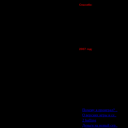
Пожертвования
Спасибо:
FX - $80 (домен)
Zelya - (турниры)
lesnik
Dar - (турниры)
Kagan - (турниры)
vova1 - (хостинг)
tolsty - (хостинг)
Oragorn - (хостинг)
2007 год:
Spbwar - $400
Jade -$100
MasterKsa - $60
Lisak -$52
Cocka - $50
Konstkl - $50
Ldir - $50
Gadzila - $20
Feature -$10
Последние статьи
·
Почему я проиграл? ..
·
О версиях игры и се..
·
2 halling
·
Деньги на новый сер..