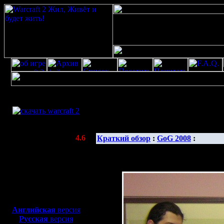
Скачать игру
бесплатно
Галерея 
WarCraft 2 COMBAT
(Warcraft II BNE 2.02+)
Актуальная версия:
4.6
Краткий обзор
:
GoG 2008
:
(февраль 2020)
Совместимо с
Windows
XP/Vista/7/8/10
Боевой релиз, ~
40 Мб
для игры по сети:
Английская
версия
Русская
версия