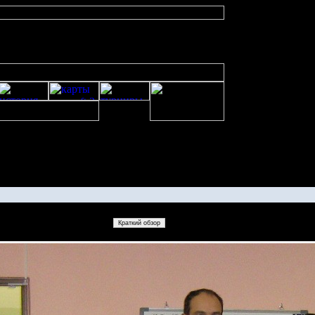
изображенияwarcraft 2 скачать бесплатно русская версия, warcraft 2 сервер