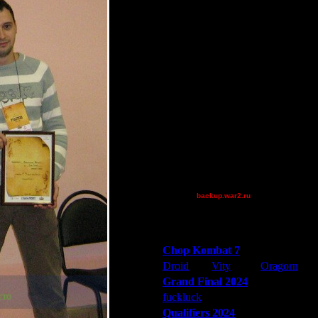
ring62
He-Man
compz
FalseWorld
comps
.
Becks
Остальные игроки
AA.GreenGoblin
polandbb
Quaaka
tyrus
backup.war2.ru
Остальные игроки
Победители турниров
Chop Kombat 7
Droid
Vity
Oragorn
Grand Final 2024
fuckluck
Extasey
ARMilitar
Qualifiers 2024