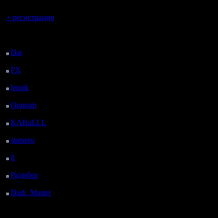
Вы гость здесь.
+ регистрация
Последний
посетитель:
Dar
: 25 Дней 36 м.
назад
FX
: 97 Дней 8 ч. 8 м.
назад
lesnik
: 130 Дней 10 ч.
26 м. назад
Oragorn
: 138 Дней 10
ч. 35 м. назад
KABuLLL
: 166 Дней
9 ч. 44 м. назад
starspro
: 190 Дней 21
ч. 18 м. назад
il
: 262 Дней 7 ч. 24 м.
назад
Радибор
: 286 Дней 3
ч. 11 м. назад
Dark_Master
: 297
Дней 5 ч. 27 м. назад