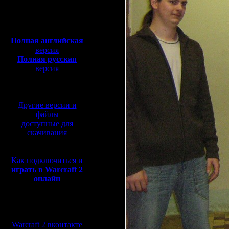
Полная версия, ~
450
Мб
с музыкой и видео:
Полная английская
версия
Полная русская
версия
перевод от war2.ru на
базе перевода от СПК
Другие версии и
файлы
доступные для
скачивания
Как подключиться и
играть в Warcraft 2
онлайн
Мы в социальных
сетях:
Warcraft 2 вконтакте