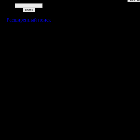
Поиск
Расширенный поиск
Warcraft 2 - скачать бесплатно русскую версию, warcraft 2 серве
- Генерация