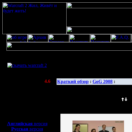
Скачать игру
бесплатно
Галерея изображенияwarcraft 2 скачать
WarCraft 2 COMBAT
(Warcraft II BNE 2.02+)
Актуальная версия:
4.6
Краткий обзор
:
GoG 2008
:
(февраль 2020)
Совместимо с
Windows
Сортировать по: Название (
) Д
XP/Vista/7/8/10
Изображение сортировано по:
Боевой релиз, ~
40 Мб
для игры по сети:
Английская
версия
Русская
версия