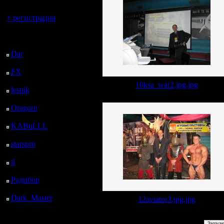
Вы гость здесь.
+ регистрация
Последний
посетитель:
Dar
: 24 Дней 15 ч. 26
м. назад
FX
: 96 Дней 22 ч. 58
м. назад
10ksa_war2.jpg.jpg
lesnik
: 130 Дней 1 ч.
16 м. назад
Oragorn
: 138 Дней 1
ч. 25 м. назад
KABuLLL
: 166 Дней
34 м. назад
starspro
: 190 Дней 12
ч. 8 м. назад
il
: 261 Дней 22 ч. 14
м. назад
Радибор
: 285 Дней 18
ч. 1 м. назад
Dark_Master
: 296
12aviator3.jpg.jpg
Дней 20 ч. 17 м. назад