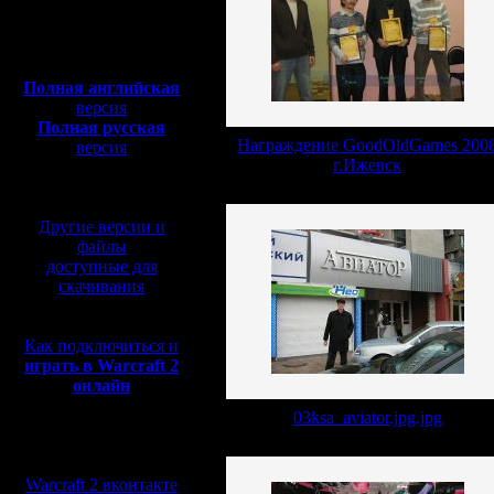
Полная версия, ~
450
Мб
с музыкой и видео:
Полная английская
версия
Полная русская
Награждение GoodOldGames 200
версия
г.Ижевск
перевод от war2.ru на
базе перевода от СПК
Другие версии и
файлы
доступные для
скачивания
Как подключиться и
играть в Warcraft 2
онлайн
03ksa_aviator.jpg.jpg
Мы в социальных
сетях:
Warcraft 2 вконтакте