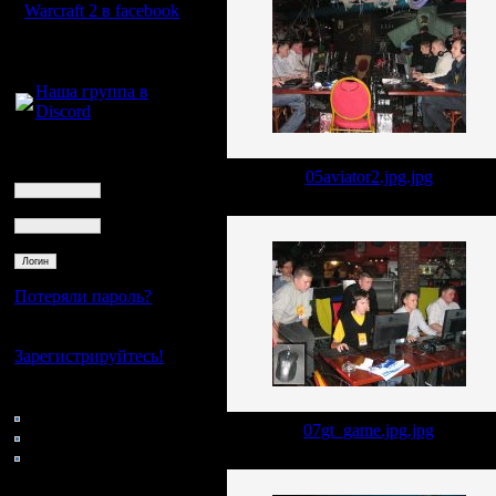
Warcraft 2 в facebook
Для голосового
общения:
Наша группа в
Discord
Логин
Ник
05aviator2.jpg.jpg
Пароль
Потеряли пароль?
Нет своего аккаунта?
Зарегистрируйтесь!
Кто на сайте
162: Гости
07gt_game.jpg.jpg
0: Пользователи
4121: Пользователи с
регистрацией