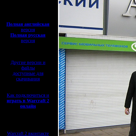
Полная версия, ~
450
Мб
с музыкой и видео:
Полная английская
версия
Полная русская
версия
перевод от war2.ru на
базе перевода от СПК
Другие версии и
файлы
доступные для
скачивания
Как подключиться и
играть в Warcraft 2
онлайн
Мы в социальных
сетях:
Warcraft 2 вконтакте