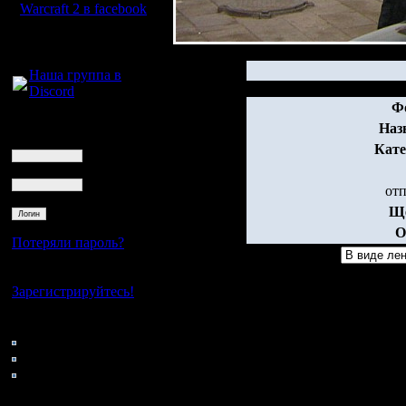
Warcraft 2 в facebook
Для голосового
общения:
Наша группа в
Discord
Ф
Логин
Наз
Ник
Кате
Пароль
от
Ще
О
Потеряли пароль?
Нет своего аккаунта?
Зарегистрируйтесь!
Кто на сайте
73: Гости
0: Пользователи
4121: Пользователи с
регистрацией