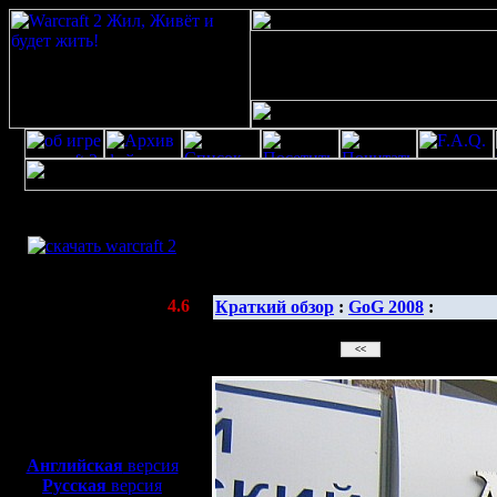
Скачать игру
бесплатно
Галерея изображе
WarCraft 2 COMBAT
(Warcraft II BNE 2.02+)
Актуальная версия:
4.6
Краткий обзор
:
GoG 2008
:
(февраль 2020)
Совместимо с
Windows
XP/Vista/7/8/10
Боевой релиз, ~
40 Мб
для игры по сети:
Английская
версия
Русская
версия