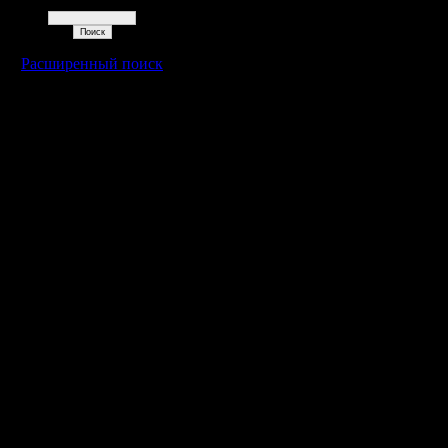
Поиск
Расширенный поиск
Warcraft 2 - скачать бесплатно русскую версию, warcraft 2 серве
- Генерация