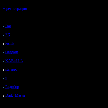
Вы гость здесь.
+ регистрация
Последний
посетитель:
Dar
: 26 Дней 12 ч. 25
м. назад
FX
: 98 Дней 19 ч. 56
м. назад
lesnik
: 131 Дней 22 ч.
14 м. назад
Oragorn
: 139 Дней 22
ч. 23 м. назад
KABuLLL
: 167 Дней
21 ч. 32 м. назад
starspro
: 192 Дней 9 ч.
6 м. назад
il
: 263 Дней 19 ч. 12
м. назад
Радибор
: 287 Дней 14
ч. 59 м. назад
Dark_Master
: 298
Дней 17 ч. 15 м. назад