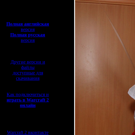
Полная версия, ~
450
Мб
с музыкой и видео:
Полная английская
версия
Полная русская
версия
перевод от war2.ru на
базе перевода от СПК
Другие версии и
файлы
доступные для
скачивания
Как подключиться и
играть в Warcraft 2
онлайн
Мы в социальных
сетях:
Warcraft 2 вконтакте