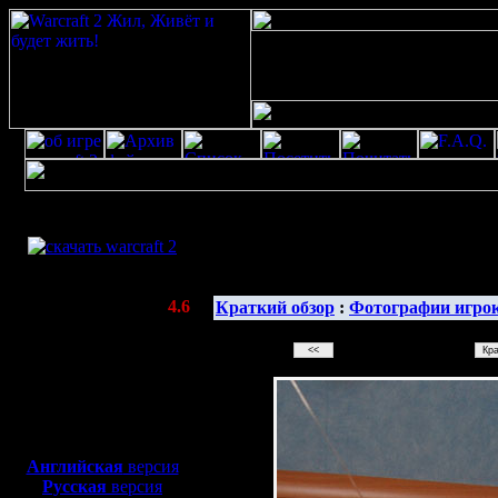
Скачать игру
бесплатно
Галерея изображенияwarcraft 2 скачать
WarCraft 2 COMBAT
(Warcraft II BNE 2.02+)
Актуальная версия:
4.6
Краткий обзор
:
Фотографии игро
(февраль 2020)
Совместимо с
Windows
XP/Vista/7/8/10
Боевой релиз, ~
40 Мб
для игры по сети:
Английская
версия
Русская
версия