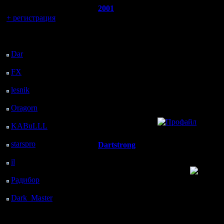
2001
Re: OMG New Yea
Вы гость здесь.
+ регистрация
Захватчик
gimli )
Последний
посетитель:
Регистрация:
Dar
: 27 Дней 16 ч. 54
30.11.05
м. назад
Сообщений:
FX
: 100 Дней 26 м.
66
назад
Откуда:
lesnik
: 133 Дней 2 ч.
43 м. назад
Oragorn
: 141 Дней 2
ч. 53 м. назад
»
7.1.09 20:13
KABuLLL
: 169 Дней
2 ч. 2 м. назад
starspro
: 193 Дней 13
Dartstrong
Re: OMG New Yea
ч. 36 м. назад
Командир
il
: 264 Дней 23 ч. 41
м. назад
молодца
Радибор
: 288 Дней 19
ч. 28 м. назад
Регистрация:
Dark_Master
: 299
23.3.10
Дней 21 ч. 44 м. назад
Сообщений:
32