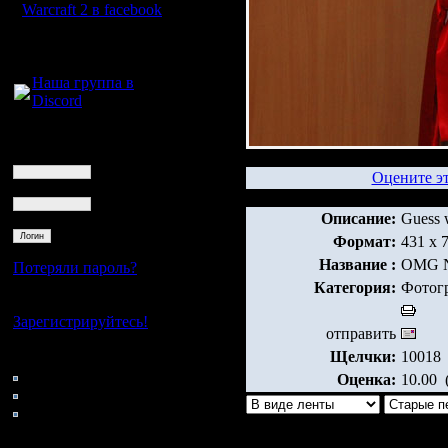
Warcraft 2 в facebook
Для голосового
общения:
Наша группа в
Discord
Логин
Ник
Оцените э
Пароль
Описание:
Guess 
Формат:
431 x 
Название :
OMG N
Потеряли пароль?
Категория:
Фотог
Нет своего аккаунта?
Зарегистрируйтесь!
отправить
Щелчки:
10018
Кто на сайте
143: Гости
Оценка:
10.00 (
0: Пользователи
4121: Пользователи с
регистрацией