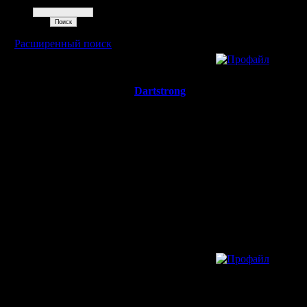
Поиск
Откуда:
Москва
Расширенный поиск
»
24.3.10 08:51
Dartstrong
Re: OMG New Yea
Командир
что реально gimli
Регистрация:
23.3.10
Сообщений:
32
Откуда:
Москва
»
27.3.10 00:49