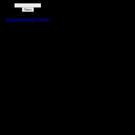
Поиск
Расширенный поиск
Warcraft 2 - скачать бесплатно русскую версию, warcraft 2 серве
- Генерация