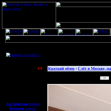
Скачать игру
бесплатно
WarCraft 2 COMBAT
(Warcraft II BNE 2.02+)
Актуальная версия:
4.6
Краткий обзор
:
Слёт в Москве, ма
(февраль 2020)
Совместимо с
Windows
XP/Vista/7/8/10
Боевой релиз, ~
40 Мб
для игры по сети:
Английская
версия
Русская
версия