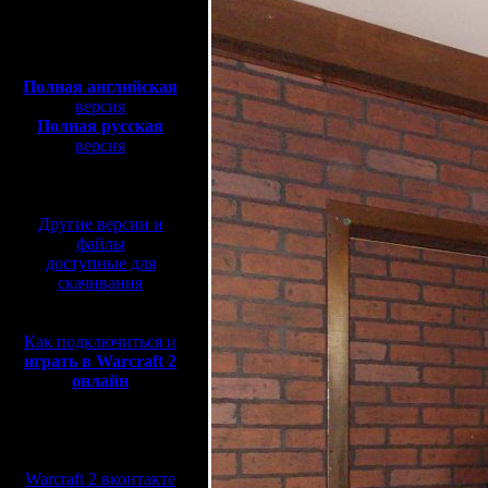
Полная версия, ~
450
Мб
с музыкой и видео:
Полная английская
версия
Полная русская
версия
перевод от war2.ru на
базе перевода от СПК
Другие версии и
файлы
доступные для
скачивания
Как подключиться и
играть в Warcraft 2
онлайн
Мы в социальных
сетях:
Warcraft 2 вконтакте