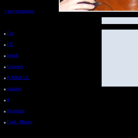
Вы гость здесь.
+ регистрация
Последний
посетитель:
Dar
: 24 Дней 10 ч. 44
м. назад
FX
: 96 Дней 18 ч. 16
м. назад
lesnik
: 129 Дней 20 ч.
33 м. назад
Oragorn
: 137 Дней 20
ч. 43 м. назад
KABuLLL
: 165 Дней
19 ч. 52 м. назад
starspro
: 190 Дней 7 ч.
26 м. назад
il
: 261 Дней 17 ч. 31
м. назад
Радибор
: 285 Дней 13
ч. 18 м. назад
Dark_Master
: 296
Дней 15 ч. 34 м. назад