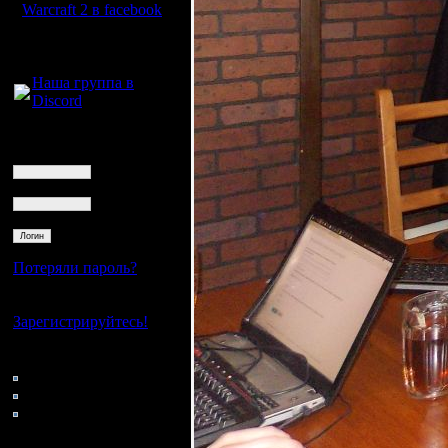
Warcraft 2 в facebook
Для голосового
общения:
Наша группа в
Discord
Логин
Ник
Пароль
Потеряли пароль?
Нет своего аккаунта?
Зарегистрируйтесь!
Кто на сайте
159: Гости
0: Пользователи
4121: Пользователи с
регистрацией