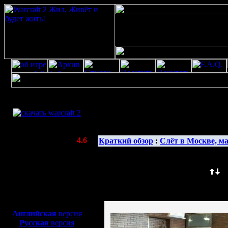
Скачать игру
бесплатно
Галерея изображенияwarcraft 2 скачать
WarCraft 2 COMBAT
(Warcraft II BNE 2.02+)
Актуальная версия:
4.6
Краткий обзор
:
Слёт в Москве, ма
(февраль 2020)
Совместимо с
Windows
Сортировать по: Название (
) Д
XP/Vista/7/8/10
Изображение сортировано по:
Боевой релиз, ~
40 Мб
для игры по сети:
Английская
версия
Русская
версия