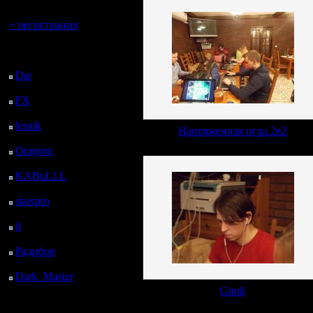
Вы гость здесь.
+ регистрация
Последний
посетитель:
Dar
: 24 Дней 15 ч. 16
м. назад
FX
: 96 Дней 22 ч. 48
м. назад
lesnik
: 130 Дней 1 ч. 6
Напряженная игра 2в2
м. назад
Oragorn
: 138 Дней 1
ч. 15 м. назад
KABuLLL
: 166 Дней
24 м. назад
starspro
: 190 Дней 11
ч. 58 м. назад
il
: 261 Дней 22 ч. 3 м.
назад
Радибор
: 285 Дней 17
ч. 50 м. назад
Dark_Master
: 296
Дней 20 ч. 7 м. назад
Gimli