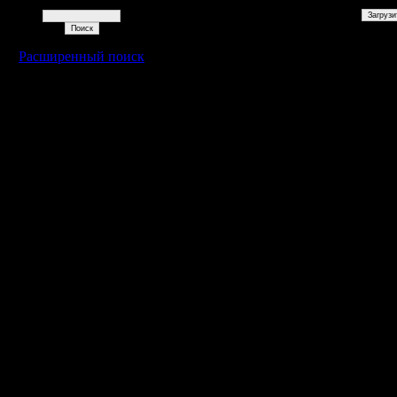
Поиск
Расширенный поиск
Warcraft 2 - скачать бесплатно русскую версию, warcraft 2 серве
- Генерация