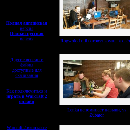
Полная версия, ~
450
Мб
с музыкой и видео:
Полная английская
версия
Полная русская
версия
Rogwolod и il готовят компы к слё
перевод от war2.ru на
базе перевода от СПК
Другие версии и
файлы
доступные для
скачивания
Как подключиться и
играть в Warcraft 2
онлайн
Lenka вспоминает навыки, vs
Zubator
Мы в социальных
сетях:
Warcraft 2 вконтакте