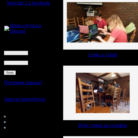
Warcraft 2 в facebook
Для голосового
общения:
Наша группа в
Discord
Логин
Ник
Lenka и Gimli
Пароль
Потеряли пароль?
Нет своего аккаунта?
Зарегистрируйтесь!
Кто на сайте
45: Гости
0: Пользователи
Идет стрим на телефон
4121: Пользователи с
регистрацией