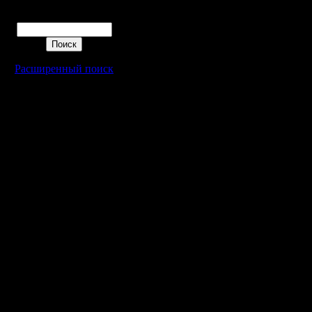
Поиск
Обычно весь см
сводится к тому
Расширенный поиск
остановить зол
противника. Тое
него всех пизан
ставьте вышки 
залотодобычи.
4.Недостроенн
Довольно часто
ставят вышки, н