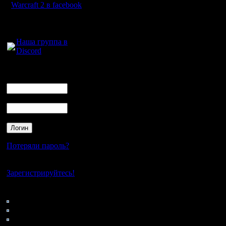
как можно ближе
Warcraft 2 в facebook
скорость поступ
Для голосового
общения:
Наша группа в
одного пизанта 
Discord
этом правда над
Логин
Ник
«отловить пизан
Пароль
шахте становитс
Поэтому надо в
Потеряли пароль?
следить за сво
Нет своего аккаунта?
Зарегистрируйтесь!
строительством
Кто на сайте
отвлекать пизан
127: Гости
0: Пользователи
4121: Пользователи с