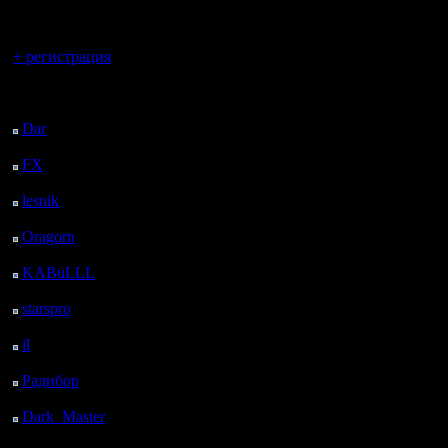
2.Производите
регистрацией
пизантов.
Вы гость здесь.
+ регистрация
Зачастую начи
Последний
посетитель:
производит нед
Dar
: 26 Дней 7 м.
назад
FX
: 98 Дней 7 ч. 39
пизантов . А ве
м. назад
lesnik
: 131 Дней 9 ч.
пизантов, тем б
57 м. назад
Oragorn
: 139 Дней 10
больше денег т
ч. 6 м. назад
KABuLLL
: 167 Дней
9 ч. 15 м. назад
развитие. Короч
starspro
: 191 Дней 20
ч. 49 м. назад
пизантов постоя
il
: 263 Дней 6 ч. 54 м.
назад
Радибор
: 287 Дней 2
апгрейда TownHa
ч. 41 м. назад
Dark_Master
: 298
3.Защищайте с
Дней 4 ч. 58 м. назад