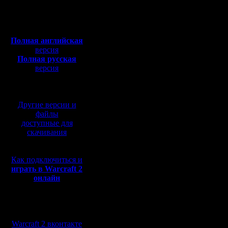
Советы начинающе
Полная версия, ~
450
Мб
2. Распостраннён
с музыкой и видео:
Полная английская
версия
Полная русская
версия
перевод от war2.ru на
базе перевода от СПК
1.Town Hall с
Другие версии и
файлы
далеко от шахт
доступные для
скачивания
Если вы постро
Как подключиться и
далеко от шахты
играть в Warcraft 2
онлайн
строить больше 
Оптимальнее вс
Мы в социальных
сетях:
Warcraft 2 вконтакте