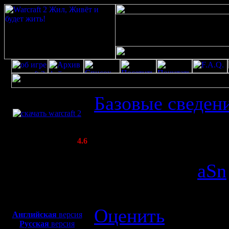
Скачать игру
Базовые сведен
бесплатно
Распостраннёны
WarCraft 2 COMBAT
(Warcraft II BNE 2.02+)
Актуальная версия:
4.6
избежать.
(февраль 2020)
Совместимо с
Отправлено
aSn
Windows
XP/Vista/7/8/10
Прочитано 8594
Боевой релиз, ~
40 Мб
для игры по сети:
Оценить
.
Английская
версия
Русская
версия