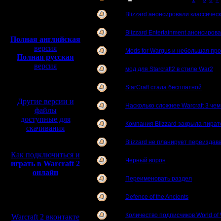
Полная версия, ~
450
Blizzard анонсировали классический
Мб
с музыкой и видео:
Blizzard Entertainment анонсиров
Полная английская
версия
Mods for Wargus и небольшая пр
Полная русская
версия
мод для Starcraft2 в стиле War2
перевод от war2.ru на
базе перевода от СПК
StarCraft стала бесплатной
Другие версии и
Насколько сложнее Warcraft 3 чем 
файлы
доступные для
Компания Blizzard закрыла пира
скачивания
Blizzard не планирует переиздават
Как подключиться и
Черный ворон
играть в Warcraft 2
онлайн
Переименовать раздел
Defence of the Ancients
Мы в социальных
сетях:
Количество подписчиков World of 
Warcraft 2 вконтакте