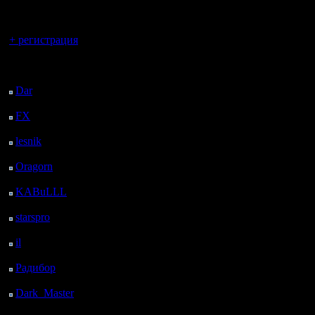
регистрацией
Вы гость здесь.
+ регистрация
Последний
посетитель:
Dar
: 26 Дней 5 ч. 39
м. назад
FX
: 98 Дней 13 ч. 11
м. назад
lesnik
: 131 Дней 15 ч.
29 м. назад
Oragorn
: 139 Дней 15
ч. 38 м. назад
KABuLLL
: 167 Дней
14 ч. 47 м. назад
starspro
: 192 Дней 2 ч.
21 м. назад
il
: 263 Дней 12 ч. 26
м. назад
Радибор
: 287 Дней 8
ч. 13 м. назад
Dark_Master
: 298
Дней 10 ч. 30 м. назад