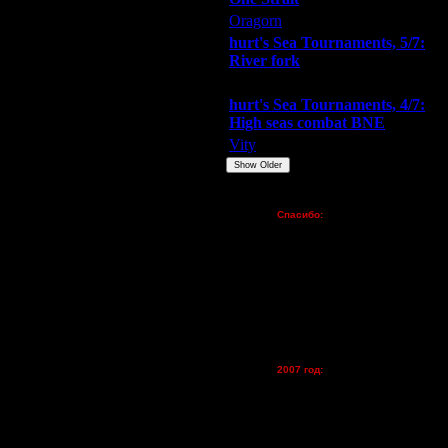
Oragorn
ARMilitar
Extasey
hurt's Sea Tournaments, 5/7:
River fork
Extasey
ARMilitar
Doooda
hurt's Sea Tournaments, 4/7:
High seas combat BNE
Vity
ARMilitar
None
Show Older
Пожертвования
Спасибо:
FX - $80 (домен)
Zelya - (турниры)
lesnik
Dar - (турниры)
Kagan - (турниры)
vova1 - (хостинг)
tolsty - (хостинг)
Oragorn - (хостинг)
2007 год:
Spbwar - $400
Jade -$100
MasterKsa - $60
Lisak -$52