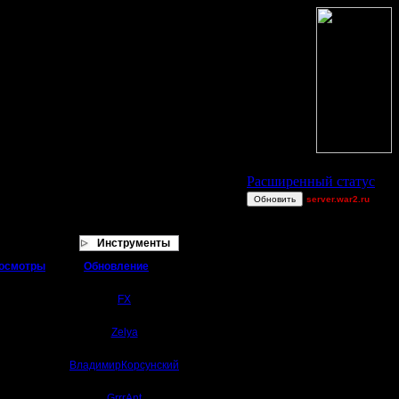
Статус Battle.Net
Расширенный статус
Обновить
server.war2.ru
1
Alligator
Инструменты
CharlieChoplin
осмотры
Обновление
Blandest
4.6.18 22:49
17532
Angel~firE
От
FX
derber
22.2.18 17:20
24786
От
Zelya
Jordan4385
5.2.18 01:05
GoW NO LAGGERS
328635
От
ВладимирКорсунский
JayHawkerz
3.12.17 13:07
318198
RushNAttack
От
GrrrAnt