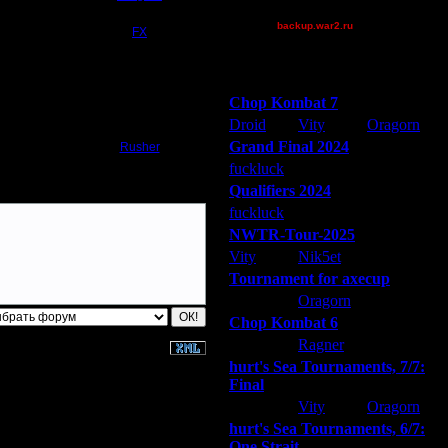
[TD]Wargasm
24.10.15 20:10
21378
backup.war2.ru
От
FX
Остальные игроки
18.8.13 02:52
131756
От
Победители турниров
18.8.13 02:06
Chop Kombat 7
87523
От
Droid
Vity
Oragorn
29.5.13 17:05
104473
Grand Final 2024
От
Rusher
fuckluck
Extasey
ARMilitar
Qualifiers 2024
fuckluck
ARMilitar
Extasey
NWTR-Tour-2025
Vity
Nik5et
ARMilitar
Tournament for axecup
ARMilitar
Oragorn
Extasey
Chop Kombat 6
hurt
Ragner
Extasey
hurt's Sea Tournaments, 7/7:
Final
Extasey
Vity
Oragorn
hurt's Sea Tournaments, 6/7:
One Strait