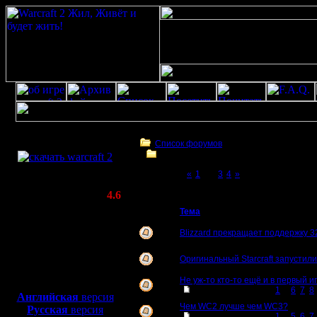
Скачать игру
бесплатно
Список форумов
Другие игры Blizzard и Craft'ы
WarCraft 2 COMBAT
Page 2 of 4
«
1
[2]
3
4
»
(Warcraft II BNE 2.02+)
Другие игры Blizzard и Craft'ы
Актуальная версия:
4.6
(февраль 2020)
Тема
Совместимо с
Windows
Blizzard прекращает поддержку 3
XP/Vista/7/8/10
Оригинальный Starcraft запустил
Боевой релиз, ~
40 Мб
Не уж-то кто-то ещё и в первый и
для игры по сети:
[
Перейти к странице
1
...
6
,
7
,
8
Английская
версия
Чем WC2 лучше чем WC3?
Русская
версия
[
Перейти к странице
1
...
5
,
6
,
7