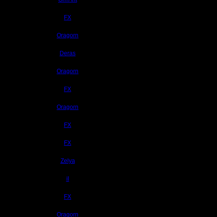
Superhigh
26.11.17 01:27
18421
От
FX
Shotgun
Comps No Air
17.9.17 17:30
36508
От
Oragorn
TrustedTokens
11.6.17 11:55
moregravy
30077
От
Deras
Mini BGH...
29.5.17 21:20
37036
Million$Man
От
Oragorn
Остальные игроки
25.4.17 00:48
18068
От
FX
AA.GreenGoblin
30.1.17 12:38
boogiemaster
24980
От
Oragorn
FaT~PiG
8.1.17 14:59
66845
Harrywang
От
FX
Pangster2015
8.1.17 14:14
19461
От
FX
PhoDacBietch
29.12.16 14:34
QuilKs
25354
От
Zelya
riky
24.10.16 03:19
22563
Theboy
От
il
tyrus
25.8.16 06:16
46409
От
FX
van[z]
10.11.15 13:18
XuRnT[z]
22446
От
Oragorn