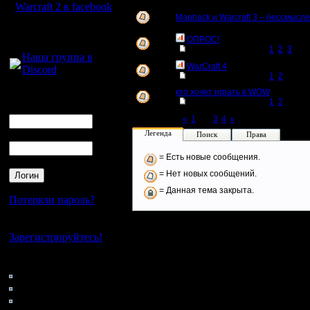
Warcraft 2 в facebook
Maphack и Warcraft 3 – бессмысл
Для голосового
ОПРОС!
общения:
[
Перейти к странице
1
,
2
,
3
]
Наша группа в
WarCraft 4
Discord
[
Перейти к странице
1
,
2
]
кто хочет играть в WOW
Логин
[
Перейти к странице
1
,
2
]
Ник
Page 2 of 4
«
1
[2]
3
4
»
Пароль
Легенда
Поиск
Права
= Есть новые сообщения.
= Нет новых сообщений.
= Данная тема закрыта.
Потеряли пароль?
Нет своего аккаунта?
Зарегистрируйтесь!
Кто на сайте
104: Гости
0: Пользователи
4121: Пользователи с