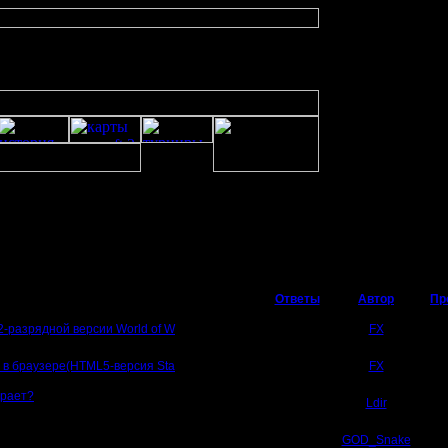
Ответы
Автор
Пр
2-разрядной версии World of W
0
FX
и в браузере(HTML5-версия Sta
1
FX
грает?
77
Ldir
]
69
GOD_Snake
]