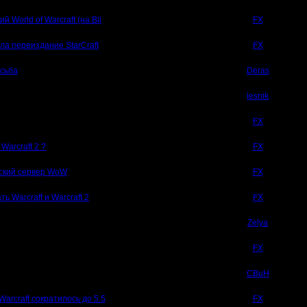
 World of Warcraft (на Bli
0
FX
ала переиздание StarCraft
5
FX
осьба
3
Deras
9
lesnik
0
FX
Warcraft 2 ?
2
FX
тский сервер WoW
7
FX
ь Warcraft и Warcraft 2
0
FX
2
Zelya
1
FX
7
CBuH
Warcraft сократилось до 5.5
1
FX