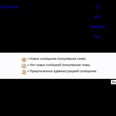
енная борьба
0
FX
23
aSn
13
Starwalker
14
king
= Новое сообщение (популярная тема).
= Нет новых сообшеий (популярная тема).
= Пришпиленное администрацией сообщение.